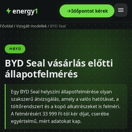
energy
1
Időpontot kérek
Főoldal
/
Vizsgált modellek
/
BYD Seal
Főoldal
Szolgáltatás
BYD
BYD Seal vásárlás előtti
Árak
állapotfelmérés
Modellek
Egy BYD Seal helyszíni állapotfelmérése olyan
Kapcsolat
szakszerű átvizsgálás, amely a valós hatótávat, a
töltőrendszert és a kopó alkatrészeket is felméri.
Blog
A felmérésért 33 999 Ft-tól kér díjat, cserébe
egyértelmű, mért adatokat kap.