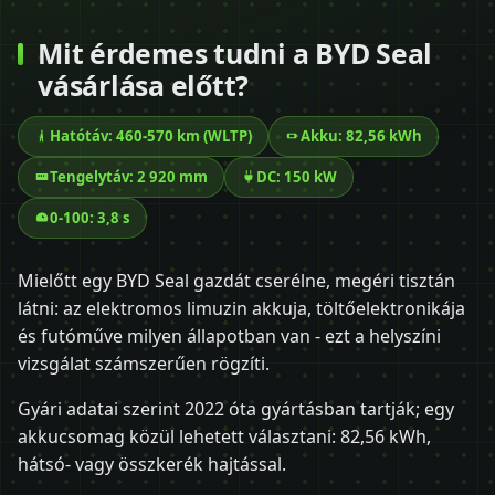
Mit érdemes tudni a BYD Seal
vásárlása előtt?
Hatótáv: 460-570 km (WLTP)
Akku: 82,56 kWh
Tengelytáv: 2 920 mm
DC: 150 kW
0-100: 3,8 s
Mielőtt egy BYD Seal gazdát cserélne, megéri tisztán
látni: az elektromos limuzin akkuja, töltőelektronikája
és futóműve milyen állapotban van - ezt a helyszíni
vizsgálat számszerűen rögzíti.
Gyári adatai szerint 2022 óta gyártásban tartják; egy
akkucsomag közül lehetett választani: 82,56 kWh,
hátsó- vagy összkerék hajtással.