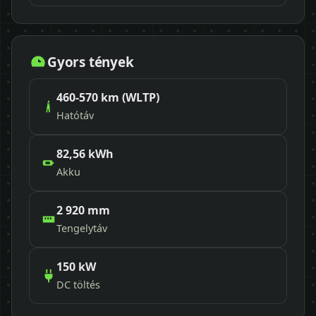
Gyors tények
460-570 km (WLTP)
Hatótáv
82,56 kWh
Akku
2 920 mm
Tengelytáv
150 kW
DC töltés