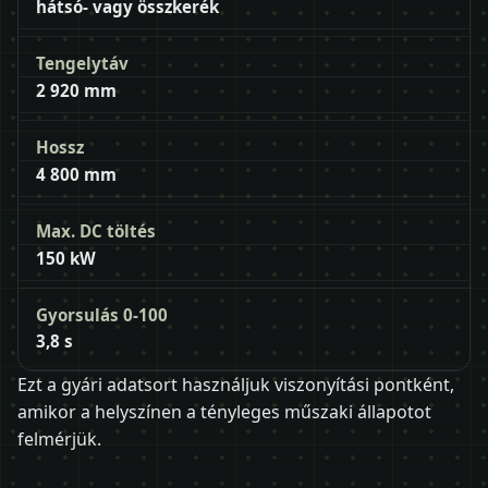
hátsó- vagy összkerék
Tengelytáv
2 920 mm
Hossz
4 800 mm
Max. DC töltés
150 kW
Gyorsulás 0-100
3,8 s
Ezt a gyári adatsort használjuk viszonyítási pontként,
amikor a helyszínen a tényleges műszaki állapotot
felmérjük.