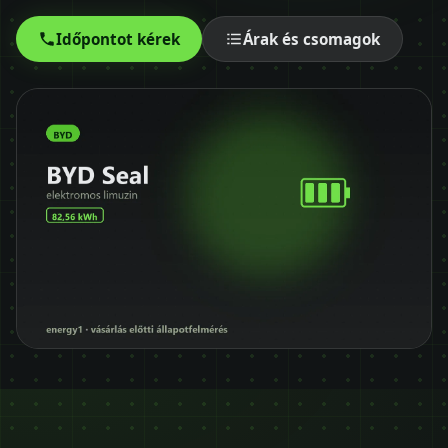
Időpontot kérek
Időpontot kérek
Árak és csomagok
+36 30 680 7511