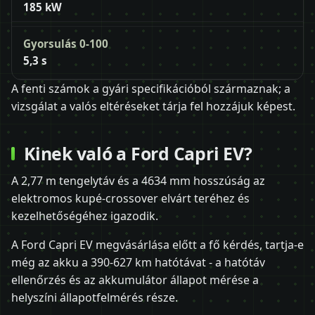
185 kW
Gyorsulás 0-100
5,3 s
A fenti számok a gyári specifikációból származnak; a
vizsgálat a valós eltéréseket tárja fel hozzájuk képest.
Kinek való a Ford Capri EV?
A 2,77 m tengelytáv és a 4634 mm hosszúság az
elektromos kupé-crossover elvárt teréhez és
kezelhetőségéhez igazodik.
A Ford Capri EV megvásárlása előtt a fő kérdés, tartja-e
még az akku a 390-627 km hatótávat - a hatótáv
ellenőrzés és az akkumulátor állapot mérése a
helyszíni állapotfelmérés része.