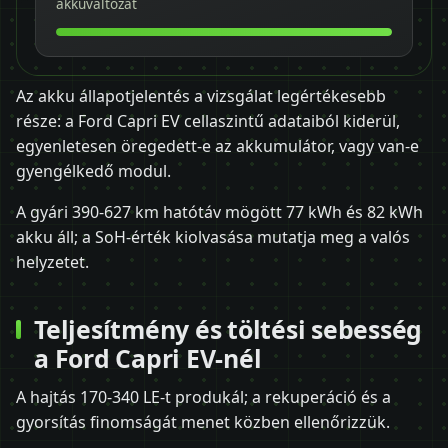
akkuváltozat
Az akku állapotjelentés a vizsgálat legértékesebb
része: a Ford Capri EV cellaszintű adataiból kiderül,
egyenletesen öregedett-e az akkumulátor, vagy van-e
gyengélkedő modul.
A gyári 390-627 km hatótáv mögött 77 kWh és 82 kWh
akku áll; a SoH-érték kiolvasása mutatja meg a valós
helyzetet.
Teljesítmény és töltési sebesség
a Ford Capri EV-nél
A hajtás 170-340 LE-t produkál; a rekuperáció és a
gyorsítás finomságát menet közben ellenőrizzük.