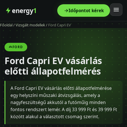
energy
1
Időpontot kérek
Főoldal
/
Vizsgált modellek
/
Ford Capri EV
Főoldal
Szolgáltatás
FORD
Ford Capri EV vásárlás
Árak
előtti állapotfelmérés
Modellek
A Ford Capri EV vásárlás előtti állapotfelmérése
Kapcsolat
egy helyszíni műszaki átvizsgálás, amely a
nagyfeszültségű akkutól a futóműig minden
Blog
fontos rendszert lemér. A díj 33 999 Ft és 39 999 Ft
között alakul a választott csomag szerint.