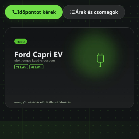
Időpontot kérek
Időpontot kérek
Árak és csomagok
+36 30 680 7511