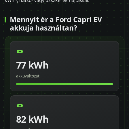
kWh -, hátsó- vagy összkerék hajtással.
Mennyit ér a Ford Capri EV
akkuja használtan?
77 kWh
akkuváltozat
82 kWh