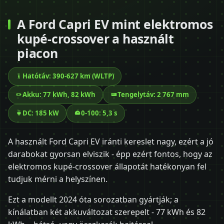
A Ford Capri EV mint elektromos
kupé-crossover a használt
piacon
Hatótáv: 390-627 km (WLTP)
Akku: 77 kWh, 82 kWh
Tengelytáv: 2 767 mm
DC: 185 kW
0-100: 5,3 s
A használt Ford Capri EV iránti kereslet nagy, ezért a jó
darabokat gyorsan elviszik - épp ezért fontos, hogy az
elektromos kupé-crossover állapotát hatékonyan fel
tudjuk mérni a helyszínen.
Ezt a modellt 2024 óta sorozatban gyártják; a
kínálatban két akkuváltozat szerepelt - 77 kWh és 82