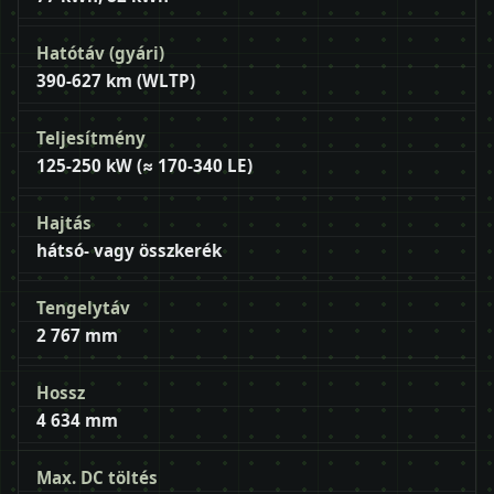
Hatótáv (gyári)
390-627 km (WLTP)
Teljesítmény
125-250 kW (≈ 170-340 LE)
Hajtás
hátsó- vagy összkerék
Tengelytáv
2 767 mm
Hossz
4 634 mm
Max. DC töltés