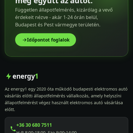
meg együtt az autót.
Független állapotfelmérés, kizárólag a vevő
érdekeit nézve - akár 1-24 órán belül,
Budapest és Pest vármegye területén.
Időpontot foglalok
energy
1
Az energy1 egy 2020 óta működő budapesti elektromos autó
vásárlás előtti állapotfelmérés vállalkozás, amely helyszíni
állapotfelmérést végez használt elektromos autó vásárlása
előtt.
+36 30 680 7511
H-P 8:00-18:00, Szo 9:00-14:00