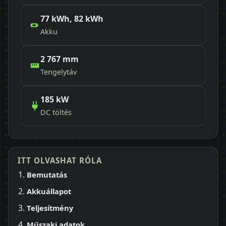
77 kWh, 82 kWh
Akku
2 767 mm
Tengelytáv
185 kW
DC töltés
ITT OLVASHAT RÓLA
Bemutatás
Akkuállapot
Teljesítmény
Műszaki adatok