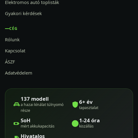
Elektromos autó toplisták
Gyakori kérdések
CÉG
Rólunk
Kapcsolat
ÁSZF
Adatvédelem
137 modell
6+ év
a hazai kínálat túlnyomó
tapasztalat
része
SoH
1-24 óra
mért akkukapacitás
kiszállás
Hivatalos