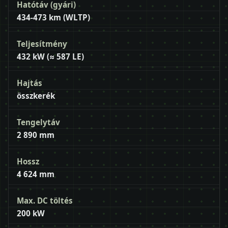
Hatótáv (gyári)
434-473 km (WLTP)
Teljesítmény
432 kW (≈ 587 LE)
Hajtás
összkerék
Tengelytáv
2 890 mm
Hossz
4 624 mm
Max. DC töltés
200 kW