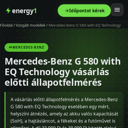
energy
1
Időpontot kérek
Főoldal
/
Vizsgált modellek
/
Mercedes-Benz G 580 with EQ Technology
Főoldal
Szolgáltatás
MERCEDES-BENZ
Mercedes-Benz G 580 with
Árak
EQ Technology vásárlás
Modellek
előtti állapotfelmérés
Kapcsolat
A vásárlás előtti állapotfelmérés a Mercedes-Benz
G 580 with EQ Technology esetében egy mért,
Blog
helyszíni átnézés, amely az akku valós kapacitását
(SoH), a hajtásláncot, a fékeket és a futóművet is