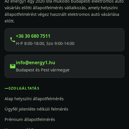
Az energy1 egy 2020 óta működő budapesti elektromos autó
vásárlás előtti állapotfelmérés vállalkozás, amely helyszíni
állapotfelmérést végez használt elektromos autó vásárlása
előtt.
+36 30 680 7511
H-P 8:00-18:00, Szo 9:00-14:00
info@energy1.hu
Budapest és Pest vármegye
SZOLGÁLTATÁS
Alap helyszíni állapotfelmérés
Ügyfél jelenléte nélküli felmérés
Prémium állapotfelmérés