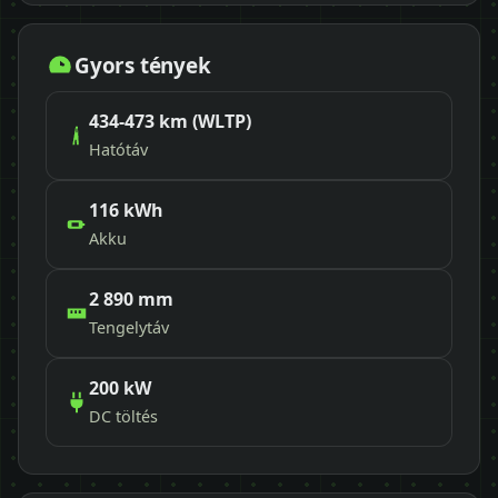
Gyors tények
434-473 km (WLTP)
Hatótáv
116 kWh
Akku
2 890 mm
Tengelytáv
200 kW
DC töltés