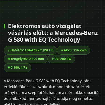
Elektromos autó vizsgálat
vásárlás előtt: a Mercedes-Benz
G 580 with EQ Technology
Hatótáv: 434-473 km (WLTP)
Akku: 116 kWh
Tengelytáv: 2 890 mm
DC: 200 kW
0-100: 4,7 s
A Mercedes-Benz G 580 with EQ Technology iránt
érdeklődőknek azt szoktuk mondani: az ár-érték
arányt nem a szép fotók, hanem a mért akkukapacitás
és a hibakód-mentes hajtáslánc adja meg ennél az
elektromos terepjáró modellnél.