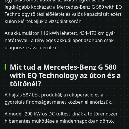
legdrágább kockázat; a Mercedes-Benz G 580 with EQ
Technology töltési előéletét és valós kapacitását ezért
külön kiértékeljük a vizsgálat során.
Az akkumulátor 116 kWh lehetett, 434-473 km gyári
hatótávval - a tényleges akkuállapot azonban csak
diagnosztikával derül ki.
Mit tud a Mercedes-Benz G 580
with EQ Technology az úton és a
töltőnél?
A hajtás 587 LE-t produkál; a rekuperáció és a
gyorsítás finomságát menet közben ellenőrizzük.
A modell 200 kW-os DC-töltést kínál; a töltőrendszer
hibamentes működése a mindennapokban döntő.