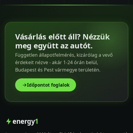
Vásárlás előtt áll? Nézzük
meg együtt az autót.
Független állapotfelmérés, kizárólag a vevő
érdekeit nézve - akár 1-24 órán belül,
Budapest és Pest vármegye területén.
Időpontot foglalok
energy
1