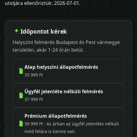
utoljára ellenőriztük:
2026-07-01
.
Időpontot kérek
Helyszíni felmérés Budapest és Pest vármegye
területén, akár 1-24 órán belül.
Alap helyszíni állapotfelmérés
33 999 Ft
Ügyfél jelenléte nélküli felmérés
37 999 Ft
Prémium állapotfelmérés
39 999 Ft · Az árban az ügyfél jelenléte nélküli
mód felára is benne van.