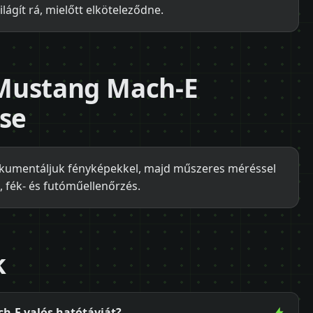
lágít rá, mielőtt elköteleződne.
d Mustang Mach-E
ése
dokumentáljuk fényképekkel, majd műszeres méréssel
, fék- és futóműellenőrzés.
k
h-E valós hatótávját?