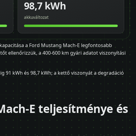
98,7 kWh
akkuváltozat
 kapacitása a Ford Mustang Mach-E legfontosabb
őt ellenőrizzük, a 400-600 km gyári adatot viszonyítási
ig 91 kWh és 98,7 kWh; a kettő viszonyát a degradáció
ach-E teljesítménye és