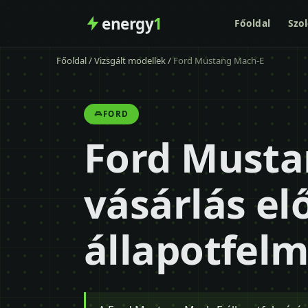
energy
1
Főoldal
Szol
Főoldal
/
Vizsgált modellek
/
Ford Mustang Mach-E
FORD
Ford Musta
vásárlás elő
állapotfel