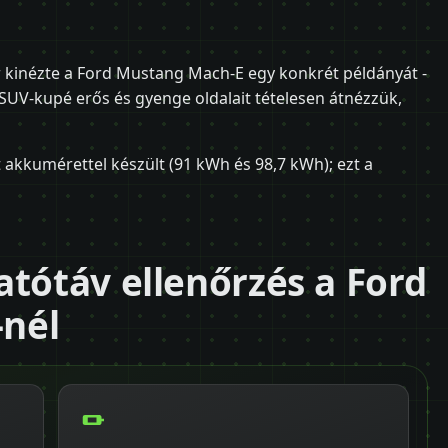
 kinézte a Ford Mustang Mach-E egy konkrét példányát -
SUV-kupé erős és gyenge oldalait tételesen átnézzük,
t akkumérettel készült (91 kWh és 98,7 kWh); ezt a
atótáv ellenőrzés a Ford
nél