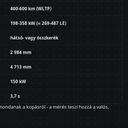
400-600 km (WLTP)
198-358 kW (≈ 269-487 LE)
hátsó- vagy összkerék
2 984 mm
4 713 mm
150 kW
3,7 s
ndanak a kopásról - a mérés teszi hozzá a valós,