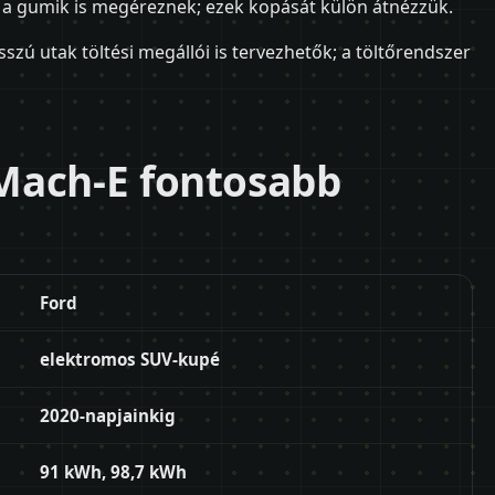
s a gumik is megéreznek; ezek kopását külön átnézzük.
szú utak töltési megállói is tervezhetők; a töltőrendszer
Mach-E fontosabb
Ford
elektromos SUV-kupé
2020-napjainkig
91 kWh, 98,7 kWh