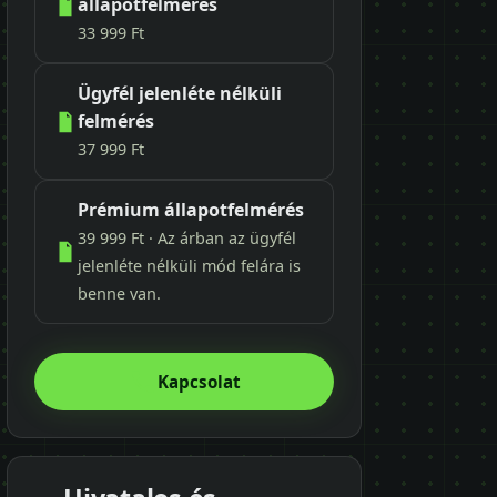
állapotfelmérés
33 999 Ft
Ügyfél jelenléte nélküli
felmérés
37 999 Ft
Prémium állapotfelmérés
39 999 Ft · Az árban az ügyfél
jelenléte nélküli mód felára is
benne van.
Kapcsolat