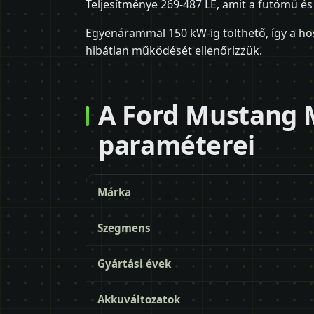
Teljesítménye 269-487 LE, amit a futómű é
Egyenárammal 150 kW-ig tölthető, így a hos
hibátlan működését ellenőrizzük.
A Ford Mustang 
paraméterei
Márka
Szegmens
Gyártási évek
Akkuváltozatok