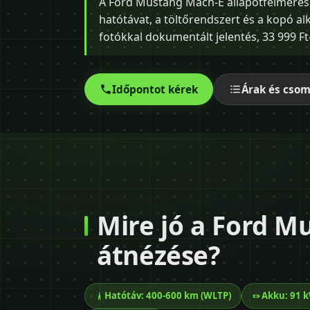
A Ford Mustang Mach-E állapotfelmérése 
hatótávat, a töltőrendszert és a kopó al
fotókkal dokumentált jelentés, 33 999 Ft-
Időpontot kérek
Árak és cso
Mire jó a Ford M
átnézése?
Hatótáv: 400-600 km (WLTP)
Akku: 91 