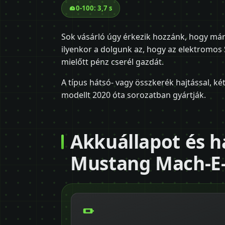
0-100: 3,7 s
Sok vásárló úgy érkezik hozzánk, hogy már
ilyenkor a dolgunk az, hogy az elektromos 
mielőtt pénz cserél gazdát.
A típus hátsó- vagy összkerék hajtással, ké
modellt 2020 óta sorozatban gyártják.
Akkuállapot és h
Mustang Mach-E-