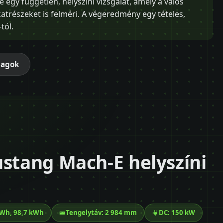
egy független, helyszíni vizsgálat, amely a valós
katrészeket is felméri. A végeredmény egy tételes,
tól.
magok
ustang Mach-E helyszíni
kWh, 98,7 kWh
Tengelytáv: 2 984 mm
DC: 150 kW