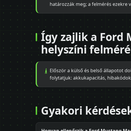
határozzák meg; a felmérés ezekre vi
Így zajlik a For
helyszíni felmér
Először a külső és belső állapotot 
folytatjuk: akkukapacitás, hibakódok
Gyakori kérdése
Hogyan ellenőrzik a Ford Mustang Mac