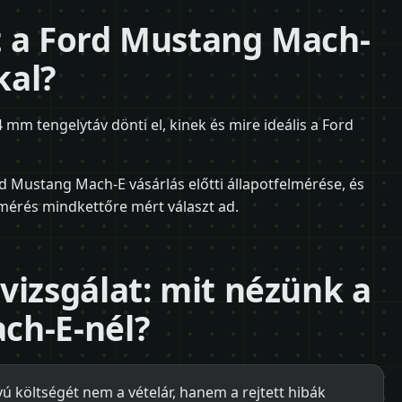
t a Ford Mustang Mach-
kal?
4 mm tengelytáv dönti el, kinek és mire ideális a Ford
d Mustang Mach-E vásárlás előtti állapotfelmérése, és
elmérés mindkettőre mért választ ad.
vizsgálat: mit nézünk a
ch-E-nél?
 költségét nem a vételár, hanem a rejtett hibák