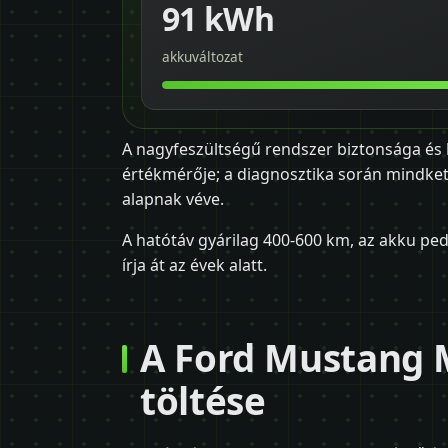
91 kWh
akkuváltozat
A nagyfeszültségű rendszer biztonsága és
értékmérője; a diagnosztika során mindkett
alapnak véve.
A hatótáv gyárilag 400-600 km, az akku ped
írja át az évek alatt.
A Ford Mustang M
töltése