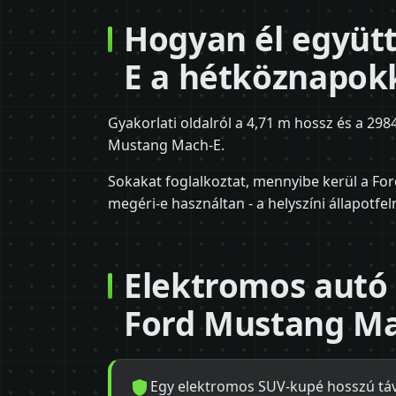
Hogyan él együt
E a hétköznapok
Gyakorlati oldalról a 4,71 m hossz és a 298
Mustang Mach-E.
Sokakat foglalkoztat, mennyibe kerül a For
megéri-e használtan - a helyszíni állapotf
Elektromos autó 
Ford Mustang Ma
Egy elektromos SUV-kupé hosszú távú