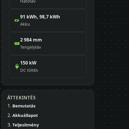
Hatótáv
91 kWh, 98,7 kWh
Akku
2 984 mm
Tengelytáv
150 kW
DC töltés
ÁTTEKINTÉS
Bemutatás
Akkuállapot
Teljesítmény