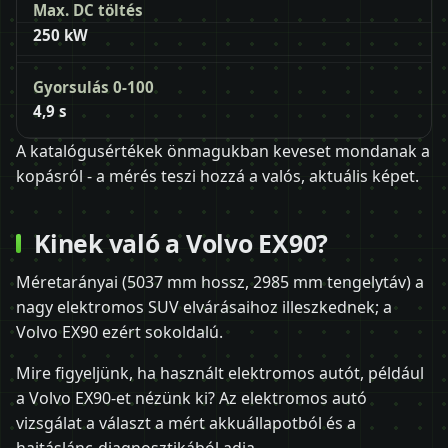
Max. DC töltés
250 kW
Gyorsulás 0-100
4,9 s
A katalógusértékek önmagukban keveset mondanak a
kopásról - a mérés teszi hozzá a valós, aktuális képet.
Kinek való a Volvo EX90?
Méretarányai (5037 mm hossz, 2985 mm tengelytáv) a
nagy elektromos SUV elvárásaihoz illeszkednek; a
Volvo EX90 ezért sokoldalú.
Mire figyeljünk, ha használt elektromos autót, például
a Volvo EX90-et nézünk ki? Az elektromos autó
vizsgálat a választ a mért akkuállapotból és a