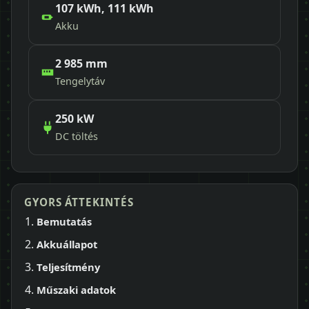
107 kWh, 111 kWh
Akku
2 985 mm
Tengelytáv
250 kW
DC töltés
GYORS ÁTTEKINTÉS
Bemutatás
Akkuállapot
Teljesítmény
Műszaki adatok