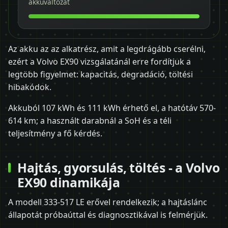
akkuváltozat
Az akku az az alkatrész, amit a legdrágább cserélni,
ezért a Volvo EX90 vizsgálatánál erre fordítjuk a
legtöbb figyelmet: kapacitás, degradáció, töltési
hibakódok.
Akkuból 107 kWh és 111 kWh érhető el, a hatótáv 570-
614 km; a használt darabnál a SoH és a téli
teljesítmény a fő kérdés.
Hajtás, gyorsulás, töltés - a Volvo
EX90 dinamikája
A modell 333-517 LE erővel rendelkezik; a hajtáslánc
állapotát próbaúttal és diagnosztikával is felmérjük.