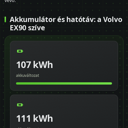
vevő.
Akkumulátor és hatótáv: a Volvo
EX90 szíve
107 kWh
akkuváltozat
111 kWh