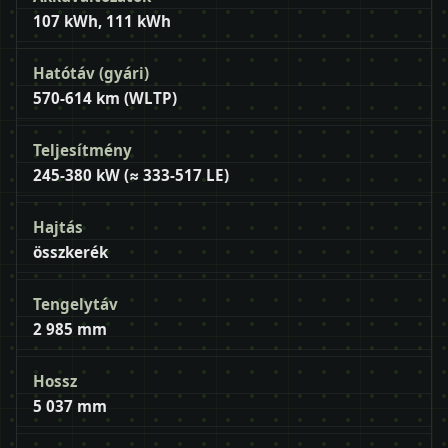
107 kWh, 111 kWh
Hatótáv (gyári)
570-614 km (WLTP)
Teljesítmény
245-380 kW (≈ 333-517 LE)
Hajtás
összkerék
Tengelytáv
2 985 mm
Hossz
5 037 mm