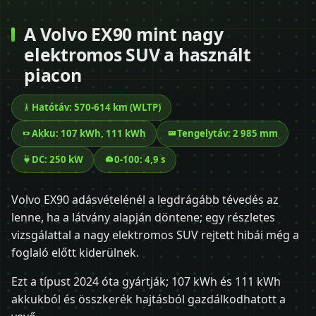
A Volvo EX90 mint nagy
elektromos SUV a használt
piacon
Hatótáv: 570-614 km (WLTP)
Akku: 107 kWh, 111 kWh
Tengelytáv: 2 985 mm
DC: 250 kW
0-100: 4,9 s
Volvo EX90 adásvételénél a legdrágább tévedés az
lenne, ha a látvány alapján döntene; egy részletes
vizsgálattal a nagy elektromos SUV rejtett hibái még a
foglaló előtt kiderülnek.
Ezt a típust 2024 óta gyártják; 107 kWh és 111 kWh
akkukból és összkerék hajtásból gazdálkodhatott a