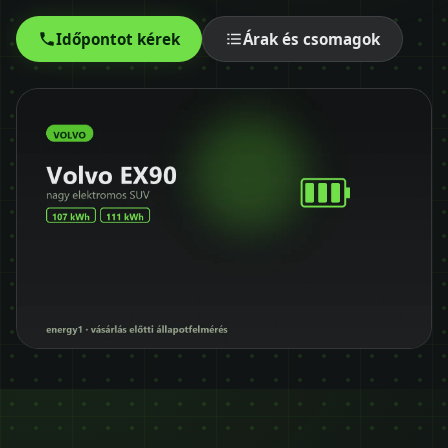
Időpontot kérek
Időpontot kérek
Árak és csomagok
+36 30 680 7511