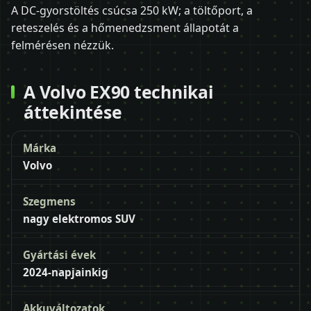
A DC-gyorstöltés csúcsa 250 kW; a töltőport, a
reteszelés és a hőmenedzsment állapotát a
felmérésen nézzük.
A Volvo EX90 technikai
áttekintése
Márka
Volvo
Szegmens
nagy elektromos SUV
Gyártási évek
2024-napjainkig
Akkuváltozatok