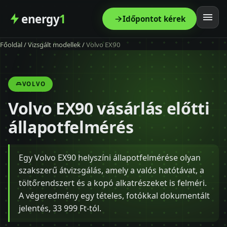
energy
1
Időpontot kérek
Főoldal
/
Vizsgált modellek
/
Volvo EX90
Főoldal
Szolgáltatás
VOLVO
Volvo EX90 vásárlás előtti
Árak
állapotfelmérés
Modellek
Egy Volvo EX90 helyszíni állapotfelmérése olyan
Kapcsolat
szakszerű átvizsgálás, amely a valós hatótávat, a
töltőrendszert és a kopó alkatrészeket is felméri.
Blog
A végeredmény egy tételes, fotókkal dokumentált
jelentés, 33 999 Ft-tól.