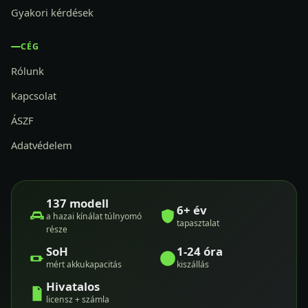
Gyakori kérdések
CÉG
Rólunk
Kapcsolat
ÁSZF
Adatvédelem
137 modell
6+ év
a hazai kínálat túlnyomó
tapasztalat
része
SoH
1-24 óra
mért akkukapacitás
kiszállás
Hivatalos
licensz + számla