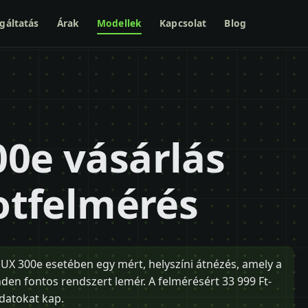
gáltatás
Árak
Modellek
Kapcsolat
Blog
00e vásárlás
potfelmérés
s UX 300e esetében egy mért, helyszíni átnézés, amely a
en fontos rendszert lemér. A felmérésért 33 999 Ft-
adatokat kap.