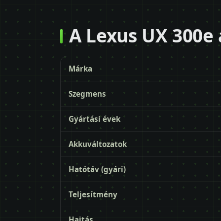
A Lexus UX 300e 
Márka
Szegmens
Gyártási évek
Akkuváltozatok
Hatótáv (gyári)
Teljesítmény
Hajtás