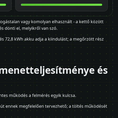
fogástalan vagy komolyan elhasznált - a kettő között
s dönti el, melyikről van szó.
és 72,8 kWh akku adja a kiindulást; a megőrzött rész
 menetteljesítménye és
entes működés a felmérés egyik kulcsa.
út ennek megfelelően tervezhető; a töltés működését