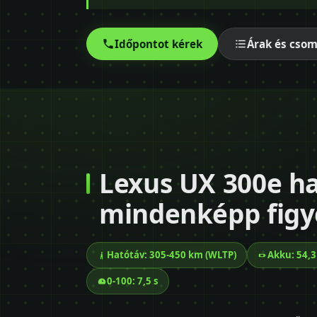
Időpontot kérek
Árak és cso
Lexus UX 300e ha
mindenképp figy
Hatótáv: 305-450 km (WLTP)
Akku: 54,
0-100: 7,5 s