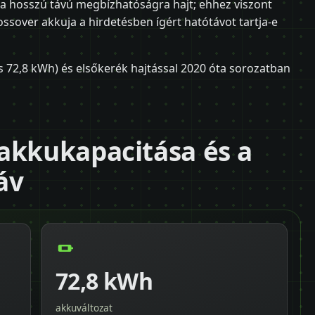
 a hosszú távú megbízhatóságra hajt; ehhez viszont
ssover akkuja a hirdetésben ígért hatótávot tartja-e
s 72,8 kWh) és elsőkerék hajtással 2020 óta sorozatban
akkukapacitása és a
áv
72,8 kWh
akkuváltozat