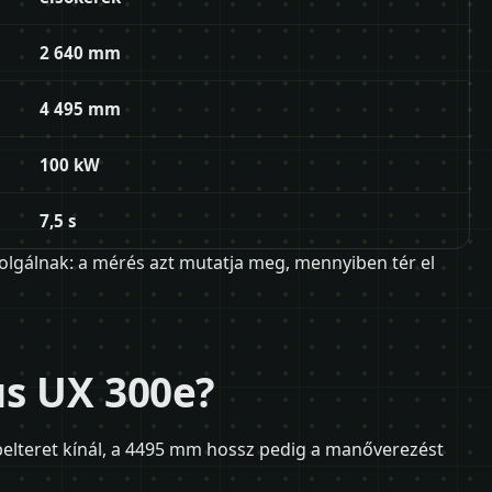
2 640 mm
4 495 mm
100 kW
7,5 s
olgálnak: a mérés azt mutatja meg, mennyiben tér el
us UX 300e?
belteret kínál, a 4495 mm hossz pedig a manőverezést