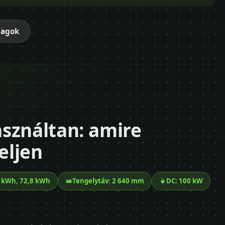
magok
sználtan: amire
eljen
3 kWh, 72,8 kWh
Tengelytáv: 2 640 mm
DC: 100 kW