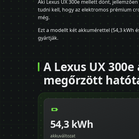
Aki Lexus UX 300e mellett dönt, jellemzően
tudni kell, hogy az elektromos prémium cro
még.
Ezt a modellt két akkumérettel (54,3 kWh é
gyártják.
A Lexus UX 300e 
megőrzött hatót
54,3 kWh
akkuváltozat