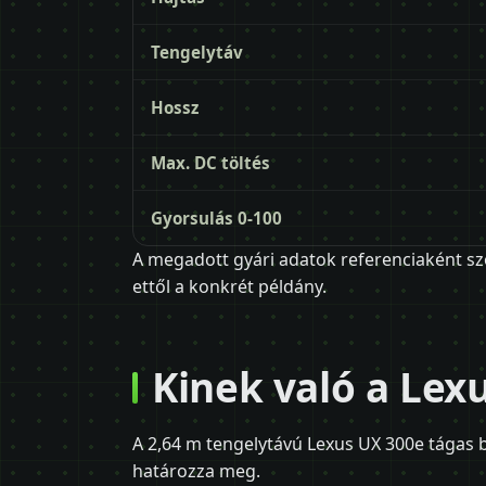
Tengelytáv
Hossz
Max. DC töltés
Gyorsulás 0-100
A megadott gyári adatok referenciaként sz
ettől a konkrét példány.
Kinek való a Lex
A 2,64 m tengelytávú Lexus UX 300e tágas 
határozza meg.