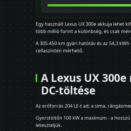
Egy használt Lexus UX 300e akkuja lehet ki
több millió forint a különbség, és csak méré
A 305-450 km gyári hatótáv és az 54,3 kWh 
cellaszinten mérhető.
A Lexus UX 300e
DC-töltése
Az erőforrás 204 LE-t ad; a sima, rángásm
Gyorstöltőn 100 kW a maximum - a hosszú 
leteszteljük.