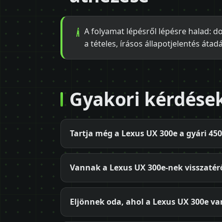
A folyamat lépésről lépésre halad: d
a tételes, írásos állapotjelentés átad
Gyakori kérdése
Tartja még a Lexus UX 300e a gyári 45
Vannak a Lexus UX 300e-nek visszatérő
Eljönnek oda, ahol a Lexus UX 300e va