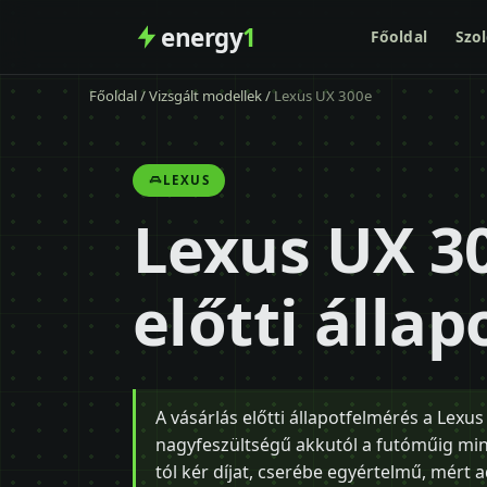
energy
1
Főoldal
Szol
Főoldal
/
Vizsgált modellek
/
Lexus UX 300e
LEXUS
Lexus UX 3
előtti álla
A vásárlás előtti állapotfelmérés a Lexu
nagyfeszültségű akkutól a futóműig mind
tól kér díjat, cserébe egyértelmű, mért 