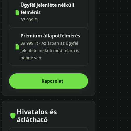
Ügyfél jelenléte nélküli
felmérés
37 999 Ft
Prémium állapotfelmérés
39 999 Ft · Az árban az ügyfél
jelenléte nélküli mód felára is
benne van.
Kapcsolat
Hivatalos és
átlátható