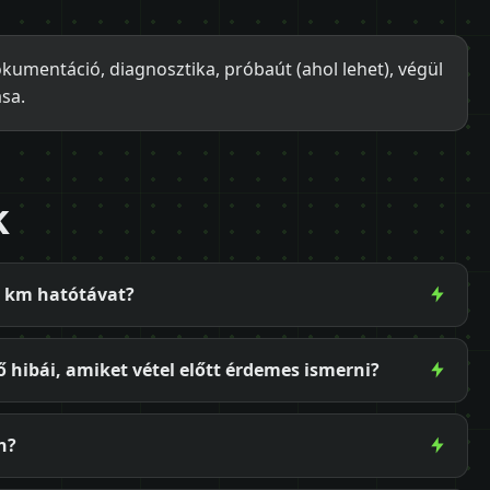
okumentáció, diagnosztika, próbaút (ahol lehet), végül
ása.
k
0 km hatótávat?
 hibái, amiket vétel előtt érdemes ismerni?
n?