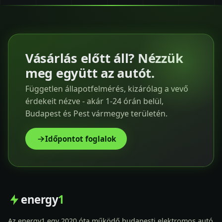
Vásárlás előtt áll? Nézzük
meg együtt az autót.
Független állapotfelmérés, kizárólag a vevő
érdekeit nézve - akár 1-24 órán belül,
Budapest és Pest vármegye területén.
Időpontot foglalok
energy
1
Az energy1 egy 2020 óta működő budapesti elektromos autó