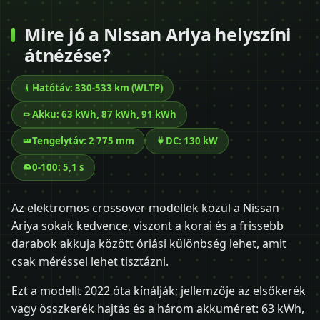
Mire jó a Nissan Ariya helyszíni
átnézése?
Hatótáv: 330-533 km (WLTP)
Akku: 63 kWh, 87 kWh, 91 kWh
Tengelytáv: 2 775 mm
DC: 130 kW
0-100: 5,1 s
Az elektromos crossover modellek közül a Nissan
Ariya sokak kedvence, viszont a korai és a frissebb
darabok akkuja között óriási különbség lehet, amit
csak méréssel lehet tisztázni.
Ezt a modellt 2022 óta kínálják; jellemzője az elsőkerék
vagy összkerék hajtás és a három akkuméret: 63 kWh,