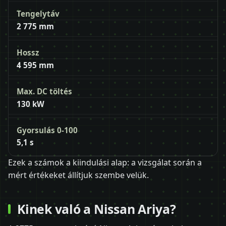
Tengelytáv
2 775 mm
Hossz
4 595 mm
Max. DC töltés
130 kW
Gyorsulás 0-100
5,1 s
Ezek a számok a kiindulási alap: a vizsgálat során a
mért értékeket állítjuk szembe velük.
Kinek való a Nissan Ariya?