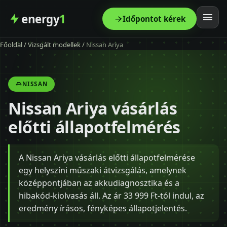
energy
1
Időpontot kérek
Főoldal
/
Vizsgált modellek
/
Nissan Ariya
Főoldal
Szolgáltatás
NISSAN
Nissan Ariya vásárlás
Árak
előtti állapotfelmérés
Modellek
A Nissan Ariya vásárlás előtti állapotfelmérése
Kapcsolat
egy helyszíni műszaki átvizsgálás, amelynek
középpontjában az akkudiagnosztika és a
Blog
hibakód-kiolvasás áll. Az ár 33 999 Ft-tól indul, az
eredmény írásos, fényképes állapotjelentés.