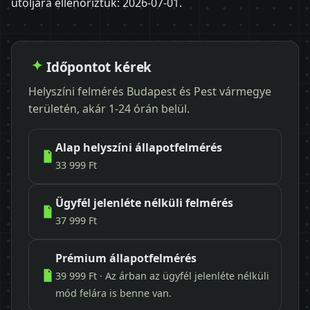
utoljára ellenőriztük:
2026-07-01
.
Időpontot kérek
Helyszíni felmérés Budapest és Pest vármegye
területén, akár 1-24 órán belül.
Alap helyszíni állapotfelmérés
33 999 Ft
Ügyfél jelenléte nélküli felmérés
37 999 Ft
Prémium állapotfelmérés
39 999 Ft · Az árban az ügyfél jelenléte nélküli
mód felára is benne van.