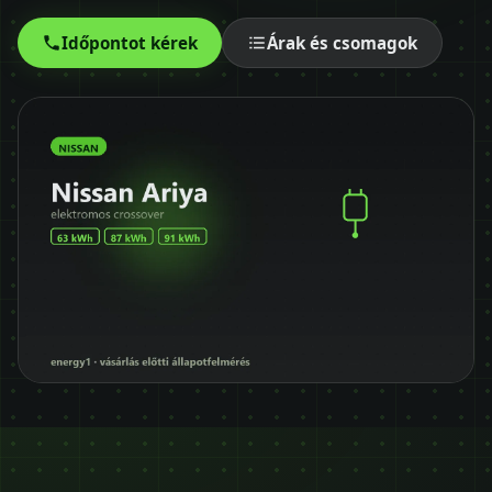
Időpontot kérek
Időpontot kérek
Árak és csomagok
+36 30 680 7511