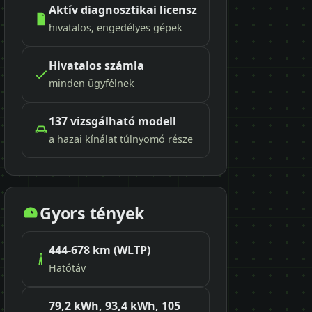
Aktív diagnosztikai licensz
hivatalos, engedélyes gépek
Hivatalos számla
minden ügyfélnek
137 vizsgálható modell
a hazai kínálat túlnyomó része
Gyors tények
444-678 km (WLTP)
Hatótáv
79,2 kWh, 93,4 kWh, 105