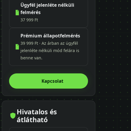
Ügyfél jelenléte nélküli
felmérés
37 999 Ft
Prémium állapotfelmérés
39 999 Ft · Az árban az ügyfél
jelenléte nélküli mód felára is
benne van.
Kapcsolat
Hivatalos és
átlátható