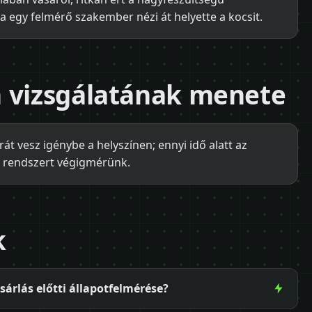
a egy felmérő szakember nézi át helyette a kocsit.
n vizsgálatának menete
át vesz igénybe a helyszínen; ennyi idő alatt az
 rendszert végigmérünk.
k
árlás előtti állapotfelmérése?