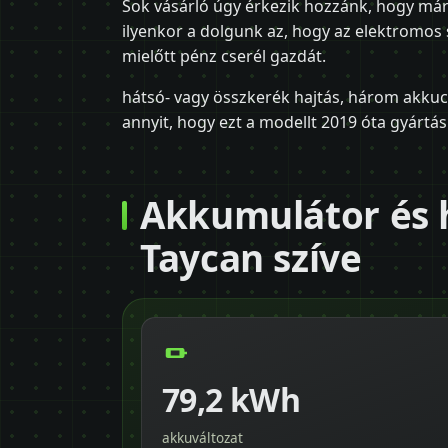
Sok vásárló úgy érkezik hozzánk, hogy már
ilyenkor a dolgunk az, hogy az elektromos 
mielőtt pénz cserél gazdát.
hátsó- vagy összkerék hajtás, három akkuc
annyit, hogy ezt a modellt 2019 óta gyártás
Akkumulátor és h
Taycan szíve
79,2 kWh
akkuváltozat