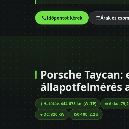
Időpontot kérek
Árak és cso
Porsche Taycan: 
állapotfelmérés 
Hatótáv: 444-678 km (WLTP)
Akku: 79,
DC: 320 kW
0-100: 2,2 s