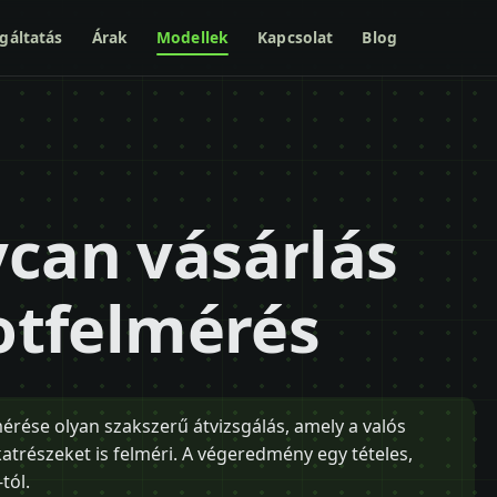
gáltatás
Árak
Modellek
Kapcsolat
Blog
ycan vásárlás
potfelmérés
érése olyan szakszerű átvizsgálás, amely a valós
katrészeket is felméri. A végeredmény egy tételes,
tól.