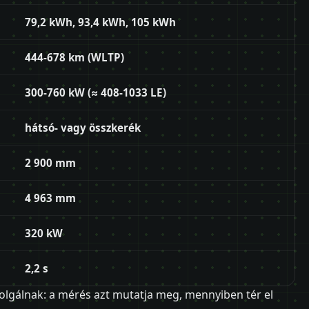
79,2 kWh, 93,4 kWh, 105 kWh
444-678 km (WLTP)
300-760 kW (≈ 408-1033 LE)
hátsó- vagy összkerék
2 900 mm
4 963 mm
320 kW
2,2 s
olgálnak: a mérés azt mutatja meg, mennyiben tér el