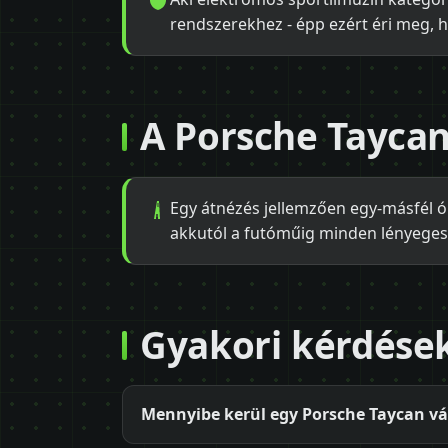
rendszerekhez - épp ezért éri meg, h
A Porsche Tayca
Egy átnézés jellemzően egy-másfél ór
akkutól a futóműig minden lényeges
Gyakori kérdése
Mennyibe kerül egy Porsche Taycan vás