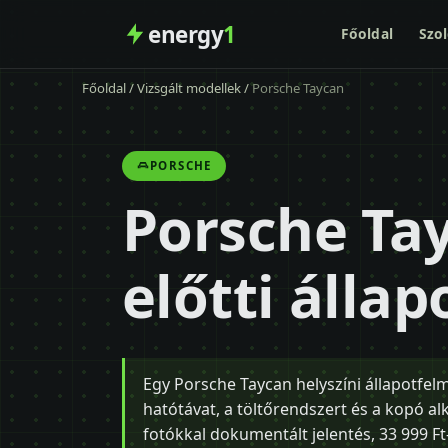
energy
1
Főoldal
Szol
Főoldal
/
Vizsgált modellek
/
Porsche Taycan
PORSCHE
Porsche Ta
előtti álla
Egy Porsche Taycan helyszíni állapotfelm
hatótávat, a töltőrendszert és a kopó al
fotókkal dokumentált jelentés, 33 999 Ft-