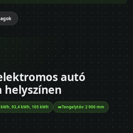
magok
elektromos autó
a helyszínen
2 kWh, 93,4 kWh, 105 kWh
Tengelytáv: 2 900 mm