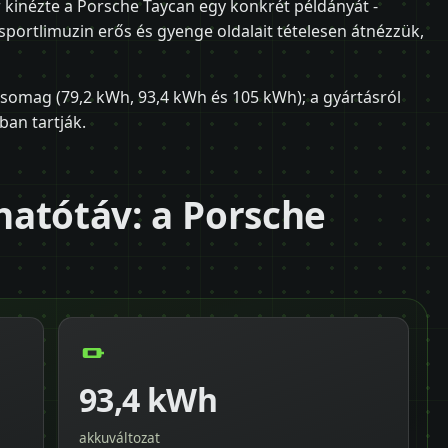
 kinézte a Porsche Taycan egy konkrét példányát -
sportlimuzin erős és gyenge oldalait tételesen átnézzük,
somag (79,2 kWh, 93,4 kWh és 105 kWh); a gyártásról
ban tartják.
atótáv: a Porsche
93,4 kWh
akkuváltozat