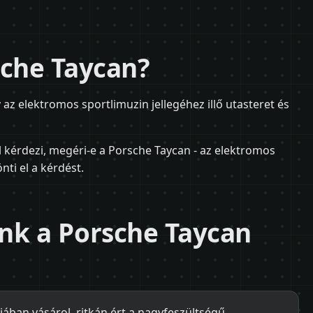
sche Taycan?
 az elektromos sportlimuzin jellegéhez illő utasteret és
l kérdezi, megéri-e a Porsche Taycan - az elektromos
nti el a kérdést.
nk a Porsche Taycan
ában vásárol, ritkán ért a nagyfeszültségű