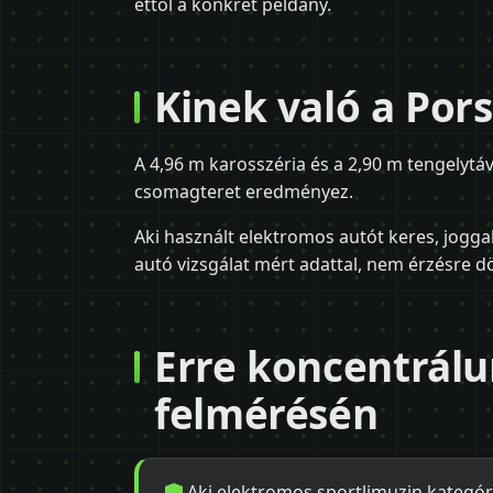
ettől a konkrét példány.
Kinek való a Por
A 4,96 m karosszéria és a 2,90 m tengelytáv
csomagteret eredményez.
Aki használt elektromos autót keres, jogga
autó vizsgálat mért adattal, nem érzésre dö
Erre koncentrálu
felmérésén
Aki elektromos sportlimuzin kategóri