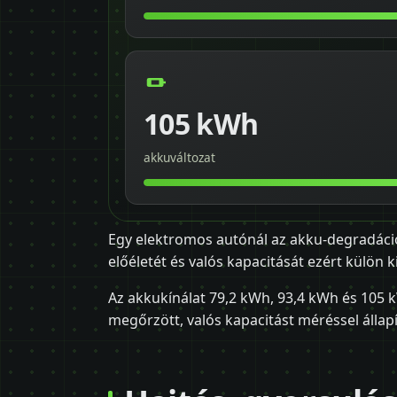
105 kWh
akkuváltozat
Egy elektromos autónál az akku-degradáció
előéletét és valós kapacitását ezért külön k
Az akkukínálat 79,2 kWh, 93,4 kWh és 105 k
megőrzött, valós kapacitást méréssel állap