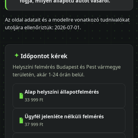
fogja, milyen állapotú autót vásárol.
Az oldal adatait és a modellre vonatkozó tudnivalókat
utoljára ellenőriztük:
2026-07-01
.
Időpontot kérek
Helyszíni felmérés Budapest és Pest vármegye
területén, akár 1-24 órán belül.
Alap helyszíni állapotfelmérés
33 999 Ft
Ügyfél jelenléte nélküli felmérés
37 999 Ft