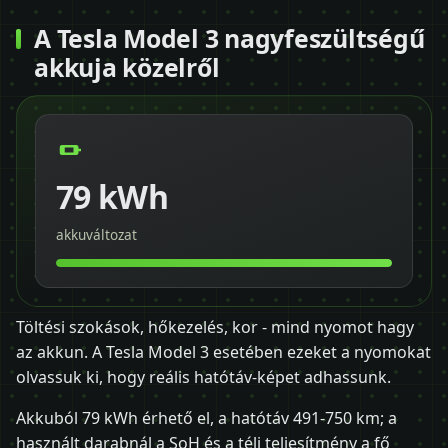
A Tesla Model 3 nagyfeszültségű
akkuja közelről
79 kWh
akkuváltozat
Töltési szokások, hőkezelés, kor - mind nyomot hagy
az akkun. A Tesla Model 3 esetében ezeket a nyomokat
olvassuk ki, hogy reális hatótáv-képet adhassunk.
Akkuból 79 kWh érhető el, a hatótáv 491-750 km; a
használt darabnál a SoH és a téli teljesítmény a fő