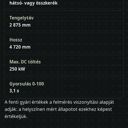
hátsó- vagy összkerék
Tengelytáv
2 875 mm
Hossz
4 720 mm
Max. DC töltés
250 kW
Gyorsulás 0-100
3,1 s
A fenti gyári értékek a felmérés viszonyítási alapját
adják: a helyszínen mért állapotot ezekhez képest
értékeljük.