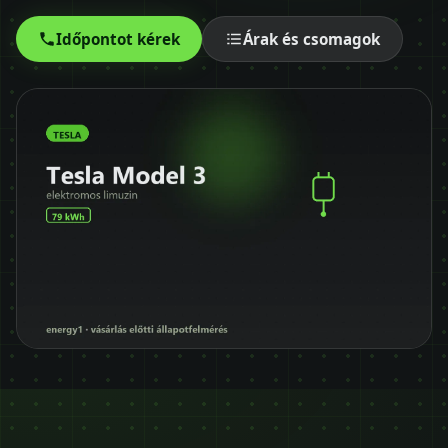
Időpontot kérek
Időpontot kérek
Árak és csomagok
+36 30 680 7511