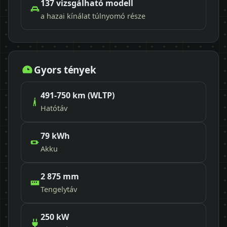
137 vizsgálható modell
a hazai kínálat túlnyomó része
Gyors tények
491-750 km (WLTP)
Hatótáv
79 kWh
Akku
2 875 mm
Tengelytáv
250 kW