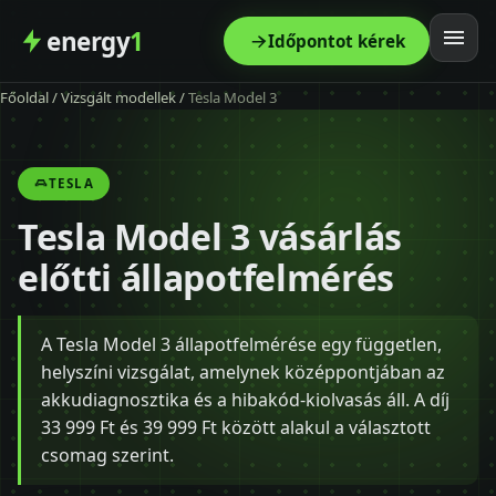
energy
1
Időpontot kérek
Főoldal
/
Vizsgált modellek
/
Tesla Model 3
Főoldal
Szolgáltatás
TESLA
Tesla Model 3 vásárlás
Árak
előtti állapotfelmérés
Modellek
A Tesla Model 3 állapotfelmérése egy független,
Kapcsolat
helyszíni vizsgálat, amelynek középpontjában az
akkudiagnosztika és a hibakód-kiolvasás áll. A díj
Blog
33 999 Ft és 39 999 Ft között alakul a választott
csomag szerint.