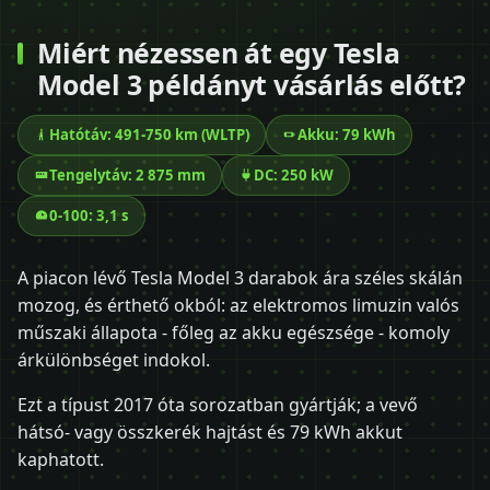
Miért nézessen át egy Tesla
Model 3 példányt vásárlás előtt?
Hatótáv: 491-750 km (WLTP)
Akku: 79 kWh
Tengelytáv: 2 875 mm
DC: 250 kW
0-100: 3,1 s
A piacon lévő Tesla Model 3 darabok ára széles skálán
mozog, és érthető okból: az elektromos limuzin valós
műszaki állapota - főleg az akku egészsége - komoly
árkülönbséget indokol.
Ezt a típust 2017 óta sorozatban gyártják; a vevő
hátsó- vagy összkerék hajtást és 79 kWh akkut
kaphatott.