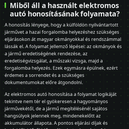
Miből áll a használt elektromos
autó honosításának folyamata?
A honosítás lényege, hogy a külföldön nyilvántartott
járművet a hazai forgalomba helyezéshez szükséges
eljárásokon át magyar okmányokkal és rendszámmal
lássák el. A folyamat jellemző lépései: az okmányok és
a jármű eredetiségének rendezése, az
eredetiségvizsgálat, a műszaki vizsga, majd a
forgalomba helyezés. Ezek egymásra épülnek, ezért
érdemes a sorrendet és a szükséges
dokumentumokat előre átgondolni.
Az elektromos autó honosítása a folyamat logikáját
tekintve nem tér el gyökeresen a hagyományos
járművekétől, de a jármű megítélésénél sajátos
hangsúlyok jelennek meg, mindenekelőtt az
akkumulátor állapota. A pontos eljárási díjak és