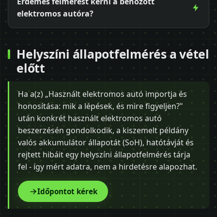
Érdemes felmérést kérni a behozott
elektromos autóra?
Helyszíni állapotfelmérés a vétel
előtt
Ha a(z) „Használt elektromos autó importja és
honosítása: mik a lépések, és mire figyeljen?"
után konkrét használt elektromos autó
beszerzésén gondolkodik, a kiszemelt példány
valós akkumulátor állapotát (SoH), hatótávját és
rejtett hibáit egy helyszíni állapotfelmérés tárja
fel - így mért adatra, nem a hirdetésre alapozhat.
Időpontot kérek