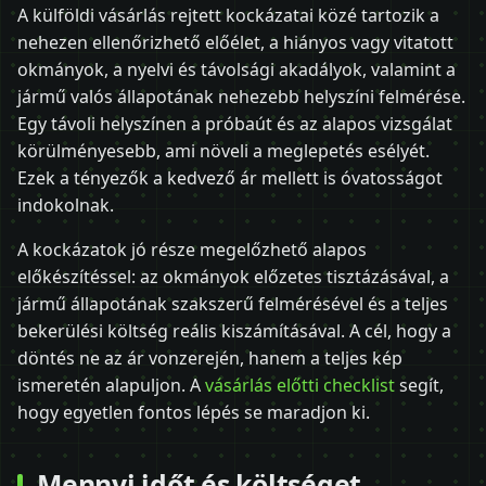
A külföldi vásárlás rejtett kockázatai közé tartozik a
nehezen ellenőrizhető előélet, a hiányos vagy vitatott
okmányok, a nyelvi és távolsági akadályok, valamint a
jármű valós állapotának nehezebb helyszíni felmérése.
Egy távoli helyszínen a próbaút és az alapos vizsgálat
körülményesebb, ami növeli a meglepetés esélyét.
Ezek a tényezők a kedvező ár mellett is óvatosságot
indokolnak.
A kockázatok jó része megelőzhető alapos
előkészítéssel: az okmányok előzetes tisztázásával, a
jármű állapotának szakszerű felmérésével és a teljes
bekerülési költség reális kiszámításával. A cél, hogy a
döntés ne az ár vonzerején, hanem a teljes kép
ismeretén alapuljon. A
vásárlás előtti checklist
segít,
hogy egyetlen fontos lépés se maradjon ki.
Mennyi időt és költséget