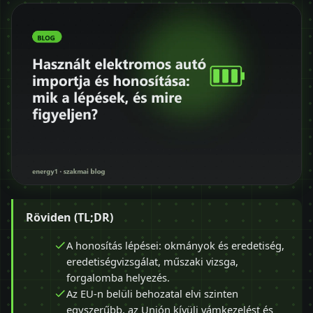
Röviden (TL;DR)
A honosítás lépései: okmányok és eredetiség,
eredetiségvizsgálat, műszaki vizsga,
forgalomba helyezés.
Az EU-n belüli behozatal elvi szinten
egyszerűbb, az Unión kívüli vámkezelést és