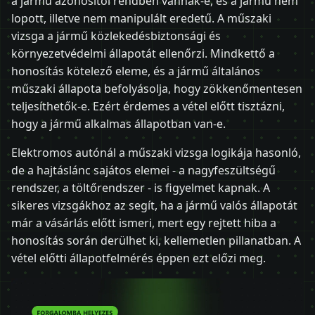
a jármű azonosítói rendben vannak-e, és a jármű nem
lopott, illetve nem manipulált eredetű. A műszaki
vizsga a jármű közlekedésbiztonsági és
környezetvédelmi állapotát ellenőrzi. Mindkettő a
honosítás kötelező eleme, és a jármű általános
műszaki állapota befolyásolja, hogy zökkenőmentesen
teljesíthetők-e. Ezért érdemes a vétel előtt tisztázni,
hogy a jármű alkalmas állapotban van-e.
Elektromos autónál a műszaki vizsga logikája hasonló,
de a hajtáslánc sajátos elemei - a nagyfeszültségű
rendszer, a töltőrendszer - is figyelmet kapnak. A
sikeres vizsgákhoz az segít, ha a jármű valós állapotát
már a vásárlás előtt ismeri, mert egy rejtett hiba a
honosítás során derülhet ki, kellemetlen pillanatban. A
vétel előtti állapotfelmérés éppen ezt előzi meg.