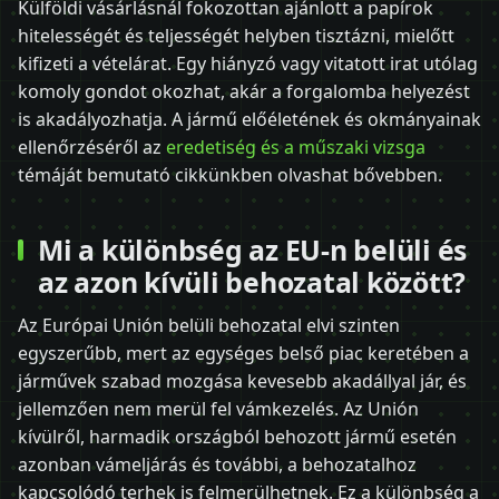
Külföldi vásárlásnál fokozottan ajánlott a papírok
hitelességét és teljességét helyben tisztázni, mielőtt
kifizeti a vételárat. Egy hiányzó vagy vitatott irat utólag
komoly gondot okozhat, akár a forgalomba helyezést
is akadályozhatja. A jármű előéletének és okmányainak
ellenőrzéséről az
eredetiség és a műszaki vizsga
témáját bemutató cikkünkben olvashat bővebben.
Mi a különbség az EU-n belüli és
az azon kívüli behozatal között?
Az Európai Unión belüli behozatal elvi szinten
egyszerűbb, mert az egységes belső piac keretében a
járművek szabad mozgása kevesebb akadállyal jár, és
jellemzően nem merül fel vámkezelés. Az Unión
kívülről, harmadik országból behozott jármű esetén
azonban vámeljárás és további, a behozatalhoz
kapcsolódó terhek is felmerülhetnek. Ez a különbség a