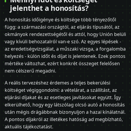
jelenthet a honosítás?
A honosítás időigénye és költsége több tényezőtől
függ: a származási országtól, az eljárás típusától, az
okmányok rendezettségétől és attól, hogy Unión belüli
vagy kívüli behozatalról van-e szó. Az egyes lépések -
az eredetiségvizsgálat, a műszaki vizsga, a forgalomba
helyezés - külön időt és díjat is jelentenek. Ezek pontos
mértéke változhat, ezért konkrét összeget felelősen
nem célszerű megadni.
A reális tervezéshez érdemes a teljes bekerülési
költséget végiggondolni: a vételárat, a szállítást, az
eljárási díjakat és az esetleges javításokat együtt. Így
elkerülhető, hogy egy látszólag olcsó autó a honosítás
után mégis drágábbnak bizonyuljon a hazai kínálatnál.
A pontos díjakról az illetékes hatóság ad megbízható,
aktuális tájékoztatást.