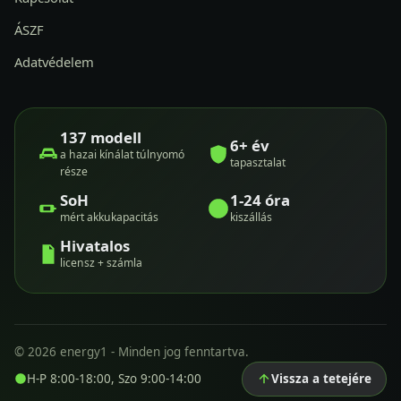
ÁSZF
Adatvédelem
137 modell
6+ év
a hazai kínálat túlnyomó
tapasztalat
része
SoH
1-24 óra
mért akkukapacitás
kiszállás
Hivatalos
licensz + számla
© 2026 energy1 - Minden jog fenntartva.
H-P 8:00-18:00, Szo 9:00-14:00
Vissza a tetejére