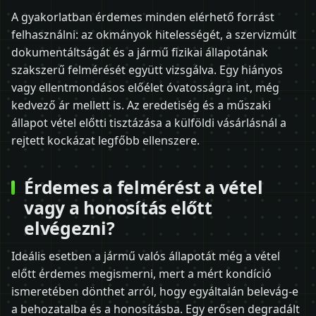
A gyakorlatban érdemes minden elérhető forrást
felhasználni: az okmányok hitelességét, a szervizmúlt
dokumentáltságát és a jármű fizikai állapotának
szakszerű felmérését együtt vizsgálva. Egy hiányos
vagy ellentmondásos előélet óvatosságra int, még
kedvező ár mellett is. Az eredetiség és a műszaki
állapot vétel előtti tisztázása a külföldi vásárlásnál a
rejtett kockázat legfőbb ellenszere.
Érdemes a felmérést a vétel
vagy a honosítás előtt
elvégezni?
Ideális esetben a jármű valós állapotát még a vétel
előtt érdemes megismerni, mert a mért kondíció
ismeretében dönthet arról, hogy egyáltalán belevág-e
a behozatalba és a honosításba. Egy erősen degradált