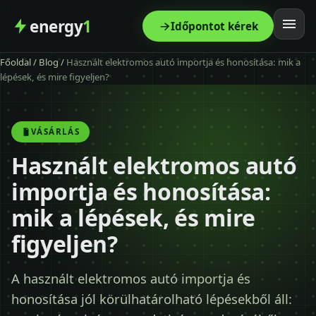
energy
1
Időpontot kérek
Főoldal
/
Blog
/
Használt elektromos autó importja és honosítása: mik a
Főoldal
lépések, és mire figyeljen?
Szolgáltatás
VÁSÁRLÁS
Árak
Használt elektromos autó
importja és honosítása:
Modellek
mik a lépések, és mire
Kapcsolat
figyeljen?
Blog
A használt elektromos autó importja és
honosítása jól körülhatárolható lépésekből áll: