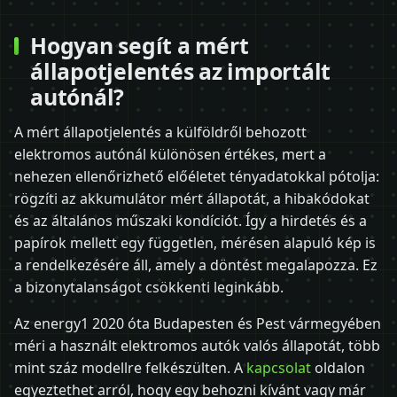
Hogyan segít a mért
állapotjelentés az importált
autónál?
A mért állapotjelentés a külföldről behozott
elektromos autónál különösen értékes, mert a
nehezen ellenőrizhető előéletet tényadatokkal pótolja:
rögzíti az akkumulátor mért állapotát, a hibakódokat
és az általános műszaki kondíciót. Így a hirdetés és a
papírok mellett egy független, mérésen alapuló kép is
a rendelkezésére áll, amely a döntést megalapozza. Ez
a bizonytalanságot csökkenti leginkább.
Az energy1 2020 óta Budapesten és Pest vármegyében
méri a használt elektromos autók valós állapotát, több
mint száz modellre felkészülten. A
kapcsolat
oldalon
egyeztethet arról, hogy egy behozni kívánt vagy már