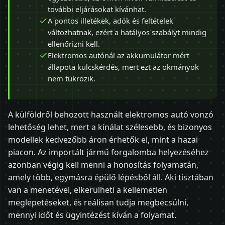
további eljárásokat kívánhat.
A pontos illetékek, adók és feltételek
változhatnak, ezért a hatályos szabályt mindig
ellenőrizni kell.
Elektromos autónál az akkumulátor mért
állapota kulcskérdés, mert ezt az okmányok
nem tükrözik.
A külföldről behozott használt elektromos autó vonzó
lehetőség lehet, mert a kínálat szélesebb, és bizonyos
modellek kedvezőbb áron érhetők el, mint a hazai
piacon. Az importált jármű forgalomba helyezéséhez
azonban végig kell menni a honosítás folyamatán,
amely több, egymásra épülő lépésből áll. Aki tisztában
van a menetével, elkerülheti a kellemetlen
meglepetéseket, és reálisan tudja megbecsülni,
mennyi időt és ügyintézést kíván a folyamat.