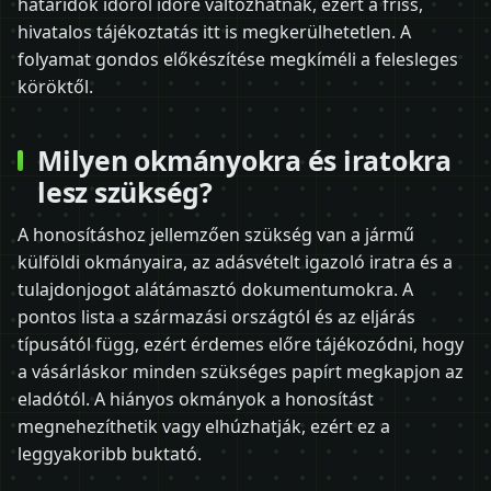
határidők időről időre változhatnak, ezért a friss,
hivatalos tájékoztatás itt is megkerülhetetlen. A
folyamat gondos előkészítése megkíméli a felesleges
köröktől.
Milyen okmányokra és iratokra
lesz szükség?
A honosításhoz jellemzően szükség van a jármű
külföldi okmányaira, az adásvételt igazoló iratra és a
tulajdonjogot alátámasztó dokumentumokra. A
pontos lista a származási országtól és az eljárás
típusától függ, ezért érdemes előre tájékozódni, hogy
a vásárláskor minden szükséges papírt megkapjon az
eladótól. A hiányos okmányok a honosítást
megnehezíthetik vagy elhúzhatják, ezért ez a
leggyakoribb buktató.