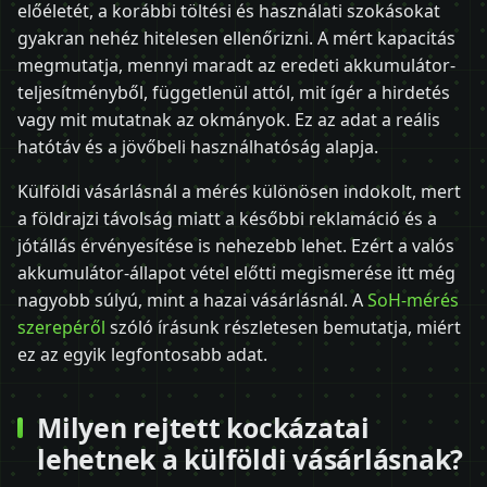
előéletét, a korábbi töltési és használati szokásokat
gyakran nehéz hitelesen ellenőrizni. A mért kapacitás
megmutatja, mennyi maradt az eredeti akkumulátor-
teljesítményből, függetlenül attól, mit ígér a hirdetés
vagy mit mutatnak az okmányok. Ez az adat a reális
hatótáv és a jövőbeli használhatóság alapja.
Külföldi vásárlásnál a mérés különösen indokolt, mert
a földrajzi távolság miatt a későbbi reklamáció és a
jótállás érvényesítése is nehezebb lehet. Ezért a valós
akkumulátor-állapot vétel előtti megismerése itt még
nagyobb súlyú, mint a hazai vásárlásnál. A
SoH-mérés
szerepéről
szóló írásunk részletesen bemutatja, miért
ez az egyik legfontosabb adat.
Milyen rejtett kockázatai
lehetnek a külföldi vásárlásnak?