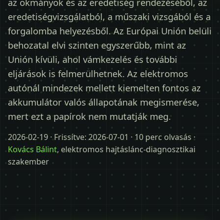
az okmányok és az eredetiség rendezéséből, az
Időpontot kérek
eredetiségvizsgálatból, a műszaki vizsgából és a
+36 30 680 7511
forgalomba helyezésből. Az Európai Unión belüli
behozatal elvi szinten egyszerűbb, mint az
Unión kívüli, ahol vámkezelés és további
eljárások is felmerülhetnek. Az elektromos
autónál mindezek mellett kiemelten fontos az
akkumulátor valós állapotának megismerése,
mert ezt a papírok nem mutatják meg.
2026-02-19
· Frissítve:
2026-07-01
· 10 perc olvasás ·
Kovács Bálint
, elektromos hajtáslánc-diagnosztikai
szakember