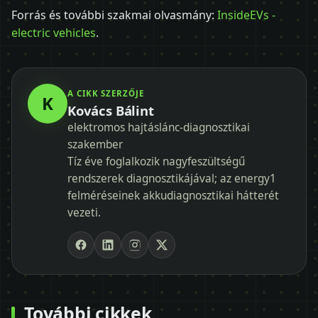
Forrás és további szakmai olvasmány:
InsideEVs -
electric vehicles
.
A CIKK SZERZŐJE
K
Kovács Bálint
elektromos hajtáslánc-diagnosztikai
szakember
Tíz éve foglalkozik nagyfeszültségű
rendszerek diagnosztikájával; az energy1
felméréseinek akkudiagnosztikai hátterét
vezeti.
További cikkek