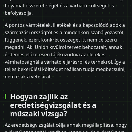
folyamat összetettségét és a várható költséget is
befolyásolja.
A pontos vámtételek, illetékek és a kapcsolódó adók a
származási országtól és a mindenkori szabályozástól
függenek, ezért konkrét összeget itt nem célszerű
megadni. Aki Unión kívülről tervez behozatalt, annak
érdemes előzetesen tájékozódnia az illetékes
vámhatóságnál a várható eljárásról és terhekről. Így a
teljes bekerülési költséget reálisan tudja megbecsülni,
nem csak a vételárat.
Hogyan zajlik az
eredetiségvizsgálat és a
műszaki vizsga?
Az eredetiségvizsgálat célja annak megállapítása, hogy