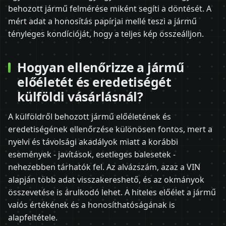
behozott jármű felmérése miként segíti a döntését. A
mért adat a honosítás papírjai mellé teszi a jármű
tényleges kondícióját, hogy a teljes kép összeálljon.
Hogyan ellenőrizze a jármű
előéletét és eredetiségét
külföldi vásárlásnál?
A külföldről behozott jármű előéletének és
eredetiségének ellenőrzése különösen fontos, mert a
nyelvi és távolsági akadályok miatt a korábbi
események - javítások, esetleges balesetek -
nehezebben tárhatók fel. Az alvázszám, azaz a VIN
alapján több adat visszakereshető, és az okmányok
összevetése is árulkodó lehet. A hiteles előélet a jármű
valós értékének és a honosíthatóságának is
alapfeltétele.