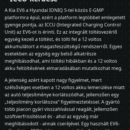
A Kia EV6 a Hyundai IONIQ 5-tel közös E-GMP
platformra épül, ezért a platform legtöbbet emlegetett
gyenge pontja, az ICCU (Integrated Charging Control
Unit) az EV6-ot is érinti. Ez az integrált töltésvezérlő
egység kezeli a töltést, és tölti fel a 12 voltos
akkumulátort a magasfeszültségű rendszerről. Egyes
esetekben az egység egy belső alkatrésze
meghibásodhat, ami töltési hibákban és a 12 voltos
akku feltöltésének elmaradásában mutatkozhat meg.
A jelenség azért kapott nagy figyelmet, mert
szélsőséges esetben a 12 voltos akku lemerülése miatt
az autó teljesítménye korlátozódhat, jellemzően egy
„teljesítmény korlátozva” figyelmeztetéssel. A gyártó
több piacon gyári visszahívással reagált, jellemzően
szoftverfrissítéssel és - ahol az egység már
meghibásodott - annak cseréjével. Egy használt EV6-