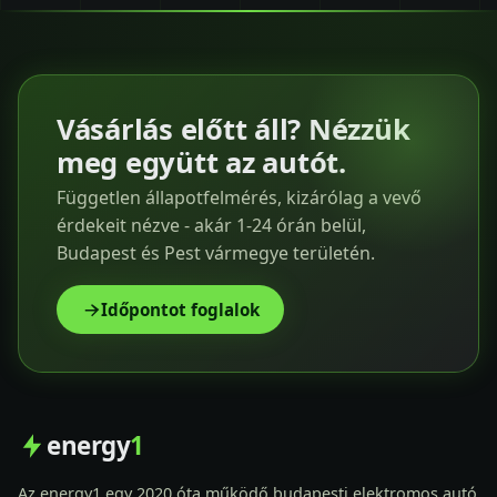
Vásárlás előtt áll? Nézzük
meg együtt az autót.
Független állapotfelmérés, kizárólag a vevő
érdekeit nézve - akár 1-24 órán belül,
Budapest és Pest vármegye területén.
Időpontot foglalok
energy
1
Az energy1 egy 2020 óta működő budapesti elektromos autó