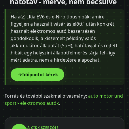
hatótáv - mérve, nem becsülve
Ha a(z) „Kia EV6 és e-Niro típushibák: amire
figyeljen a használt vásárlás előtt" után konkrét
használt elektromos autó beszerzésén
gondolkodik, a kiszemelt példány valós
akkumulátor állapotát (SoH), hatótávját és rejtett
hibáit egy helyszíni állapotfelmérés tárja fel - így
mért adatra, nem a hirdetésre alapozhat.
Időpontot kérek
Forrás és további szakmai olvasmány:
auto motor und
sport - elektromos autók
.
A CIKK SZERZŐJE