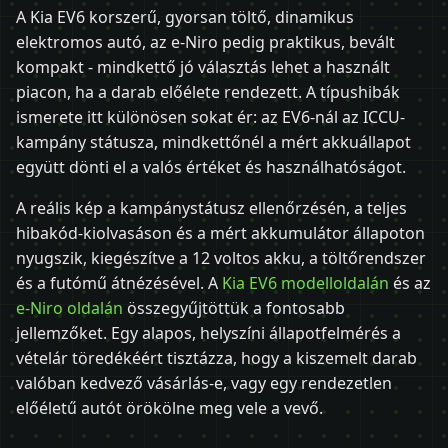
A Kia EV6 korszerű, gyorsan töltő, dinamikus
elektromos autó, az e-Niro pedig praktikus, bevált
kompakt - mindkettő jó választás lehet a használt
piacon, ha a darab előélete rendezett. A típushibák
ismerete itt különösen sokat ér: az EV6-nál az ICCU-
kampány státusza, mindkettőnél a mért akkuállapot
együtt dönti el a valós értéket és használhatóságot.
A reális kép a kampánystátusz ellenőrzésén, a teljes
hibakód-kiolvasáson és a mért akkumulátor állapoton
nyugszik, kiegészítve a 12 voltos akku, a töltőrendszer
és a futómű átnézésével. A
Kia EV6 modelloldalán
és az
e-Niro oldalán
összegyűjtöttük a fontosabb
jellemzőket. Egy alapos, helyszíni állapotfelmérés a
vételár töredékéért tisztázza, hogy a kiszemelt darab
valóban kedvező vásárlás-e, vagy egy rendezetlen
előéletű autót örökölne meg vele a vevő.