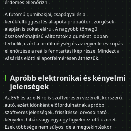
érdemes ellenőrizni.
A futómű gumibakjai, csapágyai és a
kerékfelfüggesztés állapota próbaúton, zörgések
alapján is sokat elárul. A nagyobb tömegű,
összkerékhajtású változatok a gumikat jobban
terhelik, ezért a profilmélység és az egyenletes kopás
ellenőrzése a reális fenntartási kép része. Mindezt a
vásárlás előtti állapotfelmérésen átnézzük.
Apróbb elektronikai és kényelmi
jelenségek
Az EV6 és az e-Niro is szoftveresen vezérelt, korszerű
autó, ezért időnként előfordulhatnak apróbb
szoftveres jelenségek, frissítéssel orvosolható
kényelmi hibák vagy egy-egy figyelmeztető üzenet.
Ezek többsége nem súlyos, de a megtekintéskor