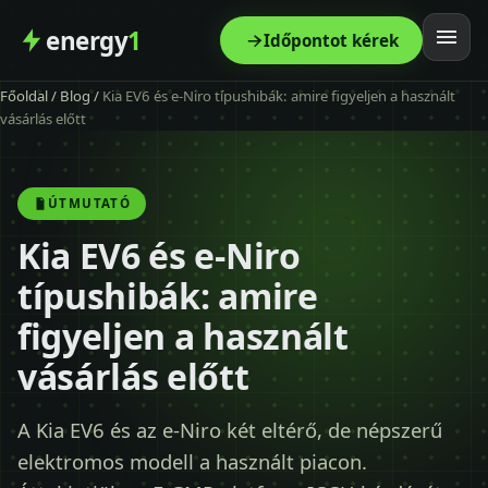
energy
1
Időpontot kérek
Főoldal
/
Blog
/
Kia EV6 és e-Niro típushibák: amire figyeljen a használt
Főoldal
vásárlás előtt
Szolgáltatás
ÚTMUTATÓ
Árak
Kia EV6 és e-Niro
típushibák: amire
Modellek
figyeljen a használt
Kapcsolat
vásárlás előtt
Blog
A Kia EV6 és az e-Niro két eltérő, de népszerű
elektromos modell a használt piacon.