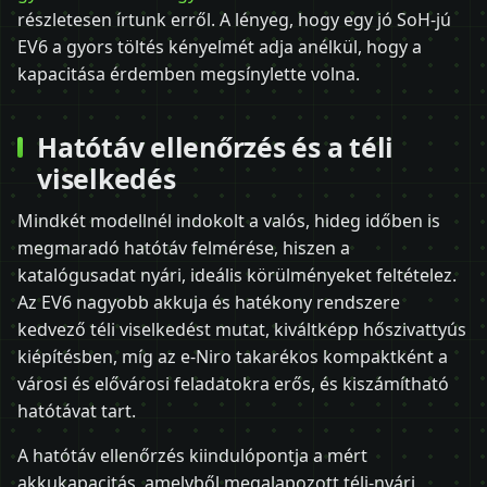
részletesen írtunk erről. A lényeg, hogy egy jó SoH-jú
EV6 a gyors töltés kényelmét adja anélkül, hogy a
kapacitása érdemben megsínylette volna.
Hatótáv ellenőrzés és a téli
viselkedés
Mindkét modellnél indokolt a valós, hideg időben is
megmaradó hatótáv felmérése, hiszen a
katalógusadat nyári, ideális körülményeket feltételez.
Az EV6 nagyobb akkuja és hatékony rendszere
kedvező téli viselkedést mutat, kiváltképp hőszivattyús
kiépítésben, míg az e-Niro takarékos kompaktként a
városi és elővárosi feladatokra erős, és kiszámítható
hatótávat tart.
A hatótáv ellenőrzés kiindulópontja a mért
akkukapacitás, amelyből megalapozott téli-nyári