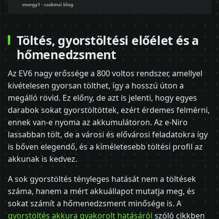
Töltés, gyorstöltési előélet és a
hőmenedzsment
Az EV6 nagy erőssége a 800 voltos rendszer, amellyel
kivételesen gyorsan tölthet, így a hosszú úton a
megálló rövid. Ez előny, de azt is jelenti, hogy egyes
darabok sokat gyorstöltöttek, ezért érdemes felmérni,
ennek van-e nyoma az akkumulátoron. Az e-Niro
lassabban tölt, de a városi és elővárosi feladatokra így
is bőven elegendő, és a kíméletesebb töltési profil az
akkunak is kedvez.
A sok gyorstöltés tényleges hatását nem a töltések
száma, hanem a mért akkuállapot mutatja meg, és
sokat számít a hőmenedzsment minősége is. A
gyorstöltés akkura gyakorolt hatásáról
szóló cikkben