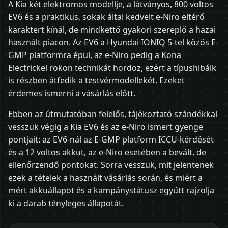
A Kia két elektromos modellje, a látványos, 800 voltos
EV6 és a praktikus, sokak által kedvelt e-Niro eltérő
karaktert kínál, de mindkettő gyakori szereplő a hazai
használt piacon. Az EV6 a Hyundai IONIQ 5-tel közös E-
GMP platformra épül, az e-Niro pedig a Kona
Electrickel rokon technikát hordoz, ezért a típushibáik
is részben átfedik a testvérmodellekét. Ezeket
érdemes ismerni a vásárlás előtt.
Ebben az útmutatóban felelős, tájékoztató szándékkal
vesszük végig a Kia EV6 és az e-Niro ismert gyenge
pontjait: az EV6-nál az E-GMP platform ICCU-kérdését
és a 12 voltos akkut, az e-Niro esetében a bevált, de
ellenőrzendő pontokat. Sorra vesszük, mit jelentenek
ezek a tételek a használt vásárlás során, és miért a
mért akkuállapot és a kampánystátusz együtt rajzolja
ki a darab tényleges állapotát.