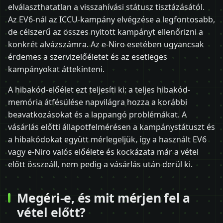
elválaszthatatlan a visszahívási státusz tisztázásától.
Az EV6-nál az ICCU-kampány elvégzése a legfontosabb,
de célszerű az összes nyitott kampányt ellenőrizni a
konkrét alvázszámra. Az e-Niro esetében ugyancsak
érdemes a szervizelőéletet és az esetleges
kampányokat áttekinteni.
A hibakód-előélet ezt teljesíti ki: a teljes hibakód-
memória átfésülése napvilágra hozza a korábbi
beavatkozásokat és a lappangó problémákat. A
vásárlás előtti állapotfelmérésen a kampánystátuszt és
a hibakódokat együtt mérlegeljük, így a használt EV6
vagy e-Niro valós előélete és kockázata már a vétel
előtt összeáll, nem pedig a vásárlás után derül ki.
Megéri-e, és mit mérjen fel a
vétel előtt?