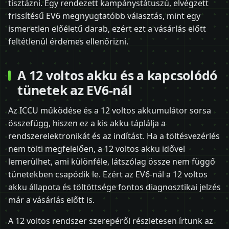
tisztázni. Egy rendezett kampánystátuszú, elvégzett
frissítésű EV6 megnyugtatóbb választás, mint egy
ismeretlen előéletű darab, ezért ezt a vásárlás előtt
feltétlenül érdemes ellenőrizni.
A 12 voltos akku és a kapcsolódó
tünetek az EV6-nál
Az ICCU működése és a 12 voltos akkumulátor sorsa
összefügg, hiszen ez a kis akku táplálja a
rendszerelektronikát és az indítást. Ha a töltésvezérlés
nem tölti megfelelően, a 12 voltos akku idővel
lemerülhet, ami különféle, látszólag össze nem függő
tünetekben csapódik le. Ezért az EV6-nál a 12 voltos
akku állapota és töltöttsége fontos diagnosztikai jelzés
már a vásárlás előtt is.
A 12 voltos rendszer szerepéről részletesen írtunk az