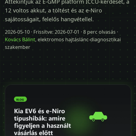
Áttekintjük az E-GMP platform ICCU-kérdését, a
Időpontot kérek
12 voltos akkut, a töltést és az e-Niro
+36 30 680 7511
sajátosságait, felelős hangvétellel.
2026-05-10
· Frissítve:
2026-07-01
· 8 perc olvasás ·
Kovács Bálint
, elektromos hajtáslánc-diagnosztikai
szakember