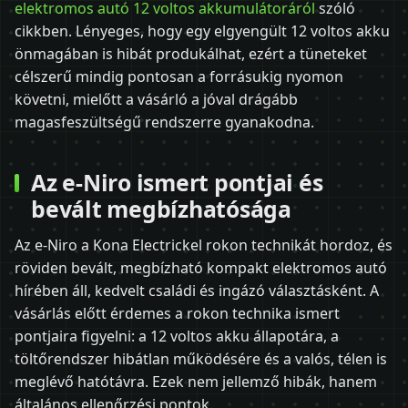
elektromos autó 12 voltos akkumulátoráról
szóló
cikkben. Lényeges, hogy egy elgyengült 12 voltos akku
önmagában is hibát produkálhat, ezért a tüneteket
célszerű mindig pontosan a forrásukig nyomon
követni, mielőtt a vásárló a jóval drágább
magasfeszültségű rendszerre gyanakodna.
Az e-Niro ismert pontjai és
bevált megbízhatósága
Az e-Niro a Kona Electrickel rokon technikát hordoz, és
röviden bevált, megbízható kompakt elektromos autó
hírében áll, kedvelt családi és ingázó választásként. A
vásárlás előtt érdemes a rokon technika ismert
pontjaira figyelni: a 12 voltos akku állapotára, a
töltőrendszer hibátlan működésére és a valós, télen is
meglévő hatótávra. Ezek nem jellemző hibák, hanem
általános ellenőrzési pontok.