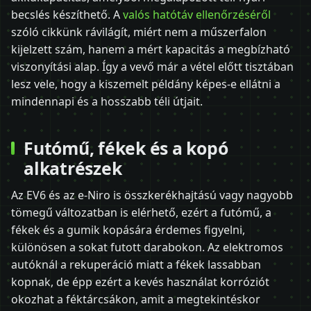
becslés készíthető. A
valós hatótáv ellenőrzéséről
szóló cikkünk rávilágít, miért nem a műszerfalon
kijelzett szám, hanem a mért kapacitás a megbízható
viszonyítási alap. Így a vevő már a vétel előtt tisztában
lesz vele, hogy a kiszemelt példány képes-e ellátni a
mindennapi és a hosszabb téli útjait.
Futómű, fékek és a kopó
alkatrészek
Az EV6 és az e-Niro is összkerékhajtású vagy nagyobb
tömegű változatban is elérhető, ezért a futómű, a
fékek és a gumik kopására érdemes figyelni,
különösen a sokat futott darabokon. Az elektromos
autóknál a rekuperáció miatt a fékek lassabban
kopnak, de épp ezért a kevés használat korróziót
okozhat a féktárcsákon, amit a megtekintéskor