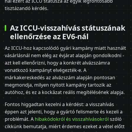
nál ezért az ICCU státusza az egyik legfontosabb
tisztázandó kérdés.
Az ICCU-visszahívás státuszának
ellenőrzése az EV6-nál
Az ICCU-hoz kapcsolódó gyári kampány miatt használt
vásárlásnál nem elég az évjárat alapján gondolkodni -
azt kell ellenőrizni, hogy a konkrét alvázszámra
vonatkozó kampányt elvégezték-e. A
márkakereskedés az alvázszám alapján pontosan
megmondja, milyen nyitott kampány tartozik az
autóhoz, és ez a kockázat reális megítélésének alapja.
Fontos higgadtan kezelni a kérdést: a visszahívás
éppen azt jelenti, hogy a gyártó felismerte és kezeli a
problémát. A
hibakódokról és visszahívásokról
szóló
cikkünk bemutatja, miért érdemes ezeket a vétel előtt