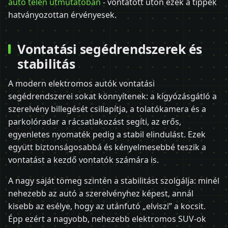
autó télen útmutatóban
- vontatott úton ezek a tippek
hatványozottan érvényesek.
Vontatási segédrendszerek és
stabilitás
A modern elektromos autók vontatási
segédrendszerei sokat könnyítenek: a kígyózásgátló a
szerelvény billegését csillapítja, a tolatókamera és a
parkolóradar a rácsatlakozást segíti, az erős,
egyenletes nyomaték pedig a stabil elindulást. Ezek
együtt biztonságosabbá és kényelmesebbé teszik a
vontatást a kezdő vontatók számára is.
A nagy saját tömeg szintén a stabilitást szolgálja: minél
nehezebb az autó a szerelvényhez képest, annál
kisebb az esélye, hogy az utánfutó „elviszi” a kocsit.
Épp ezért a nagyobb, nehezebb elektromos SUV-ok