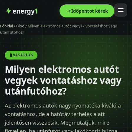
energy
1
Időpontot kérek
Főoldal
/
Blog
/
Milyen elektromos autót vegyek vontatáshoz vagy
Főoldal
utánfutóhoz?
Szolgáltatás
VÁSÁRLÁS
Árak
Milyen elektromos autót
vegyek vontatáshoz vagy
Modellek
utánfutóhoz?
Kapcsolat
Az elektromos autók nagy nyomatéka kiváló a
vontatáshoz, de a hatótáv terhelés alatt
Blog
jelentősen visszaesik. Megmutatjuk, mire
figyeljen, ha utánfutót vagy lakókocsit húzna.