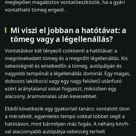
meglepően magabiztos vontatóeszközök, ha a gyári
vontatható tömeg engedi.
Mi viszi el jobban a hatótávat: a
tömeg vagy a légellenállás?
Vontatáskor két tényező csökkenti a hatótávat: a
megnövekedett tömeg és a megnőtt légellenállás. Kis
sebességnél és emelkedőn a tömeg, autópályán és
nagyobb tempónál a légellenállás dominál. Egy magas,
dobozos lakókocsi vagy egy nagy felületű utánfutó
ezért aránytalanul sokat fogyaszt, miközben egy
alacsony, áramvonalas után kevesebbet.
Ebből következik egy gyakorlati tanács: vontatott úton
a mérsékelt, egyenletes tempó sokkal többet segít a
hatótávon, mint bármilyen más fogás. A néhány km/h-
val alacsonyabb autópálya-sebesség terhelt