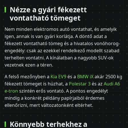
Nézze a gyári fékezett
vontatható tömeget
Nem minden elektromos autó vontathat, és amelyik
igen, annak is van gyári korlátja. A döntő adat a
fékezett vontatható tömeg és a hivatalos vonóhorog-
engedély: csak az ezekkel rendelkező modellt szabad
terhelten vontatni. A kínálatban a nagyobb SUV-ok
vezetnek ezen a téren.
A felső mezőnyben a
Kia EV9
és a
BMW iX
akár 2500 kg
fékezett tömeget is húzhat, a
Polestar 3
és az
Audi A6
e-tron
szintén erős vontató. A pontos engedélyt
mindig a konkrét példány papírjaiból érdemes
ellenőrizni, mert változatonként eltérhet.
Könnyebb terhekhez a