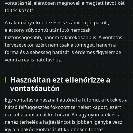
vontatásnál jelentősen megnöveli a megtett távot két
töltés között.
A rakomány elrendezése is számít: a jól pakolt,
alacsony súlypontú utánfutó nemcsak
biztonságosabb, hanem takarékosabb is. A vontatás
tervezésekor ezért nem csak a tömeget, hanem a
forma és a sebesség hatását is érdemes figyelembe
venni a reális hatótávhoz.
Használtan ezt ellenőrizze a
vontatóautón
Egy vontatásra használt autónál a futómű, a fékek és a
hátsó felfüggesztés fokozott terhelést kapott, ezért
ezeket alaposan át kell nézni. A nagy nyomaték és a
nehéz terhelés a hajtásláncot is jobban igénybe veszi,
így a hibakód-kiolvasás itt különösen fontos.