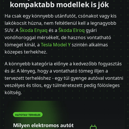
kompaktabb modellek is jók
Ha csak egy könnyebb utánfutót, csónakot vagy kis
lakókocsit húzna, nem feltétlenül kell a legnagyobb
SUV. A
Škoda Enyaq
és a
Škoda Elroq
gyári
vonóhoroggal mérsékelt, de hasznos vontatható
tömeget kínál, a
Tesla Model Y
szintén alkalmas
közepes terhekhez.
A könnyebb kategória előnye a kedvezőbb fogyasztás
és ár. A lényeg, hogy a vontatható tömeg illjen a
tervezett terheléshez - egy túl gyenge autóval vontatni
veszélyes és tilos, egy túlméretezett pedig fölösleges
költség.