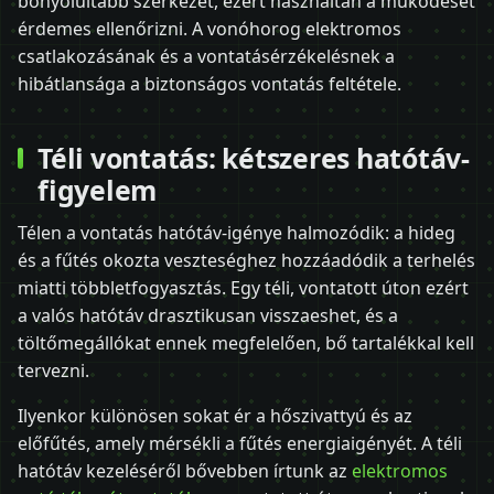
bonyolultabb szerkezet, ezért használtan a működését
érdemes ellenőrizni. A vonóhorog elektromos
csatlakozásának és a vontatásérzékelésnek a
hibátlansága a biztonságos vontatás feltétele.
Téli vontatás: kétszeres hatótáv-
figyelem
Télen a vontatás hatótáv-igénye halmozódik: a hideg
és a fűtés okozta veszteséghez hozzáadódik a terhelés
miatti többletfogyasztás. Egy téli, vontatott úton ezért
a valós hatótáv drasztikusan visszaeshet, és a
töltőmegállókat ennek megfelelően, bő tartalékkal kell
tervezni.
Ilyenkor különösen sokat ér a hőszivattyú és az
előfűtés, amely mérsékli a fűtés energiaigényét. A téli
hatótáv kezeléséről bővebben írtunk az
elektromos