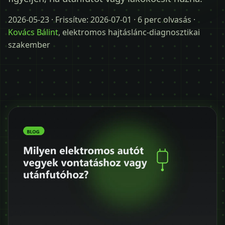
Időpontot kérek
2026-05-23
· Frissítve:
2026-07-01
· 6 perc olvasás ·
+36 30 680 7511
Kovács Bálint
, elektromos hajtáslánc-diagnosztikai
szakember