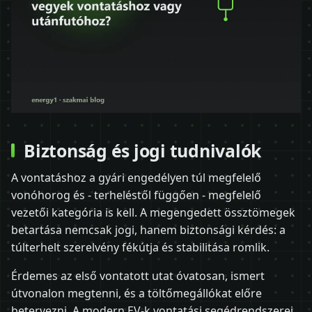
Biztonság és jogi tudnivalók
A vontatáshoz a gyári engedélyen túl megfelelő
vonóhorog és - terheléstől függően - megfelelő
vezetői kategória is kell. A megengedett össztömegek
betartása nemcsak jogi, hanem biztonsági kérdés: a
túlterhelt szerelvény fékútja és stabilitása romlik.
Érdemes az első vontatott utat óvatosan, ismert
útvonalon megtenni, és a töltőmegállókat előre
betervezni. A modern EV-k vontatási segédrendszerei