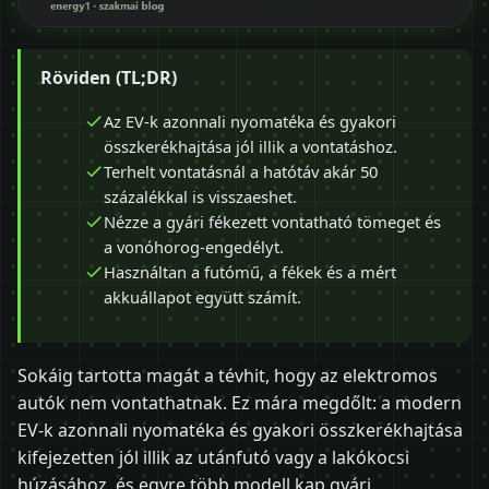
Röviden (TL;DR)
Az EV-k azonnali nyomatéka és gyakori
összkerékhajtása jól illik a vontatáshoz.
Terhelt vontatásnál a hatótáv akár 50
százalékkal is visszaeshet.
Nézze a gyári fékezett vontatható tömeget és
a vonóhorog-engedélyt.
Használtan a futómű, a fékek és a mért
akkuállapot együtt számít.
Sokáig tartotta magát a tévhit, hogy az elektromos
autók nem vontathatnak. Ez mára megdőlt: a modern
EV-k azonnali nyomatéka és gyakori összkerékhajtása
kifejezetten jól illik az utánfutó vagy a lakókocsi
húzásához, és egyre több modell kap gyári