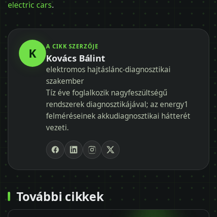
electric cars
.
A CIKK SZERZŐJE
K
Kovács Bálint
elektromos hajtáslánc-diagnosztikai
szakember
Tíz éve foglalkozik nagyfeszültségű
rendszerek diagnosztikájával; az energy1
felméréseinek akkudiagnosztikai hátterét
vezeti.
További cikkek