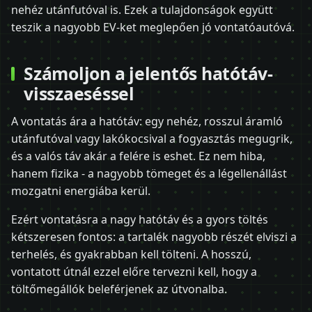
nehéz utánfutóval is. Ezek a tulajdonságok együtt
teszik a nagyobb EV-ket meglepően jó vontatóautóvá.
Számoljon a jelentős hatótáv-
visszaeséssel
A vontatás ára a hatótáv: egy nehéz, rosszul áramló
utánfutóval vagy lakókocsival a fogyasztás megugrik,
és a valós táv akár a felére is eshet. Ez nem hiba,
hanem fizika - a nagyobb tömeget és a légellenállást
mozgatni energiába kerül.
Ezért vontatásra a nagy hatótáv és a gyors töltés
kétszeresen fontos: a tartalék nagyobb részét elviszi a
terhelés, és gyakrabban kell tölteni. A hosszú,
vontatott útnál ezzel előre tervezni kell, hogy a
töltőmegállók beleférjenek az útvonalba.