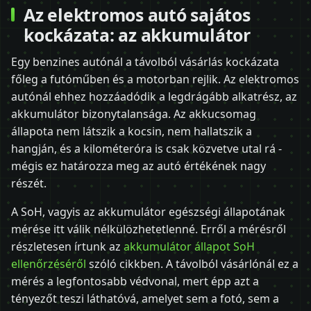
Az elektromos autó sajátos
kockázata: az akkumulátor
Egy benzines autónál a távolból vásárlás kockázata
főleg a futóműben és a motorban rejlik. Az elektromos
autónál ehhez hozzáadódik a legdrágább alkatrész, az
akkumulátor bizonytalansága. Az akkucsomag
állapota nem látszik a kocsin, nem hallatszik a
hangján, és a kilométeróra is csak közvetve utal rá -
mégis ez határozza meg az autó értékének nagy
részét.
A SoH, vagyis az akkumulátor egészségi állapotának
mérése itt válik nélkülözhetetlenné. Erről a mérésről
részletesen írtunk az
akkumulátor állapot SoH
ellenőrzéséről
szóló cikkben. A távolból vásárlónál ez a
mérés a legfontosabb védvonal, mert épp azt a
tényezőt teszi láthatóvá, amelyet sem a fotó, sem a