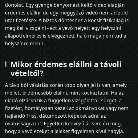
döntést. Egy gyenge benyomást keltő videó alapján
érdemes elállni, de egy meggyőző videó nem ad zöld
utat fizetésre. A biztos döntéshez a kocsit fizikailag is
meg kell vizsgálni - ezt a vevő helyett egy helyszíni
állapotfelmérés is elvégezheti, ha ő maga nem tud a
helyszínre menni.
Mikor érdemes elállni a távoli
vételtől?
A távolból vásárlás során több olyan jel is van, amely
mellett érdemesebb elállni, mint kockáztatni. Ha az
eladó elzárkózik a független vizsgálattól, sürgeti a
fizetést, homályosan kezeli az okmányokat vagy nem
hajlandó friss, dátumozott képeket adni, az
óvatosságra int. Egyetlen kedvező ár sem éri meg,
hogy a vevő ezeket a jeleket figyelmen kívül hagyja.