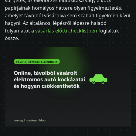
sürgetés, az ellenőrzés elutasítása vagy a kocsi
papírjainak homályos háttere olyan figyelmeztetés,
amelyet távolból vásárolva sem szabad figyelmen kívül
hagyni. Az általános, lépésről lépésre haladó
folyamatot a
vásárlás előtti checklistben
foglaltuk
össze.