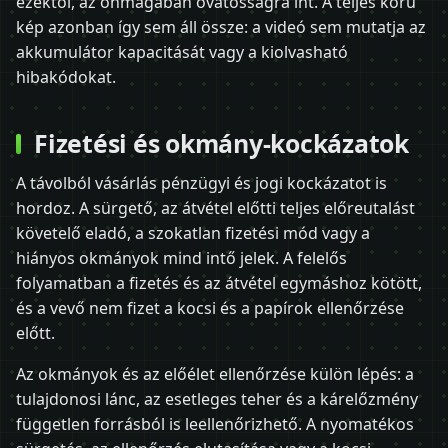
ezektől, az önmagában óvatosságra int. A teljes körű
kép azonban így sem áll össze: a videó sem mutatja az
akkumulátor kapacitását vagy a kiolvasható
hibakódokat.
Fizetési és okmány-kockázatok
A távolból vásárlás pénzügyi és jogi kockázatot is
hordoz. A sürgető, az átvétel előtti teljes előreutalást
követelő eladó, a szokatlan fizetési mód vagy a
hiányos okmányok mind intő jelek. A felelős
folyamatban a fizetés és az átvétel egymáshoz kötött,
és a vevő nem fizet a kocsi és a papírok ellenőrzése
előtt.
Az okmányok és az előélet ellenőrzése külön lépés: a
tulajdonosi lánc, az esetleges teher és a kárelőzmény
független forrásból is leellenőrizhető. A nyomatékos