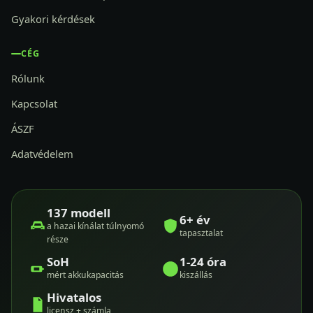
Gyakori kérdések
CÉG
Rólunk
Kapcsolat
ÁSZF
Adatvédelem
137 modell
6+ év
a hazai kínálat túlnyomó
tapasztalat
része
SoH
1-24 óra
mért akkukapacitás
kiszállás
Hivatalos
licensz + számla