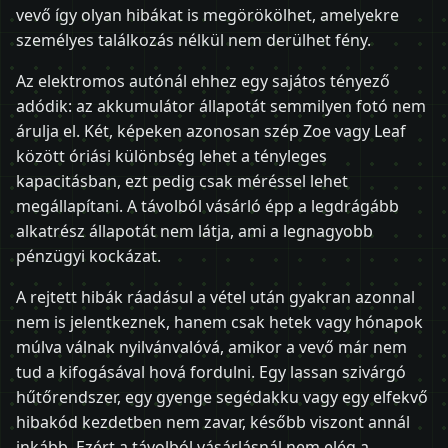
vevő így olyan hibákat is megörökölhet, amelyekre
személyes találkozás nélkül nem derülhet fény.
Az elektromos autónál ehhez egy sajátos tényező
adódik: az akkumulátor állapotát semmilyen fotó nem
árulja el. Két, képeken azonosan szép Zoe vagy Leaf
között óriási különbség lehet a tényleges
kapacitásban, ezt pedig csak méréssel lehet
megállapítani. A távolból vásárló épp a legdrágább
alkatrész állapotát nem látja, ami a legnagyobb
pénzügyi kockázat.
A rejtett hibák ráadásul a vétel után gyakran azonnal
nem is jelentkeznek, hanem csak hetek vagy hónapok
múlva válnak nyilvánvalóvá, amikor a vevő már nem
tud a kifogásával hová fordulni. Egy lassan szivárgó
hűtőrendszer, egy gyenge segédakku vagy egy elfekvő
hibakód kezdetben nem zavar, később viszont annál
inkább. Ezért a távolból vásárlásnál nem elég a