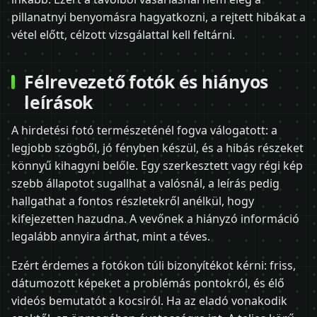
pillanatnyi benyomásra hagyatkozni, a rejtett hibákat a
vétel előtt, célzott vizsgálattal kell feltárni.
Félrevezető fotók és hiányos
leírások
A hirdetési fotó természeténél fogva válogatott: a
legjobb szögből, jó fényben készül, és a hibás részeket
könnyű kihagyni belőle. Egy szerkesztett vagy régi kép
szebb állapotot sugallhat a valósnál, a leírás pedig
hallgathat a fontos részletekről anélkül, hogy
kifejezetten hazudna. A vevőnek a hiányzó információ
legalább annyira árthat, mint a téves.
Ezért érdemes a fotókon túli bizonyítékot kérni: friss,
dátumozott képeket a problémás pontokról, és élő
videós bemutatót a kocsiról. Ha az eladó vonakodik