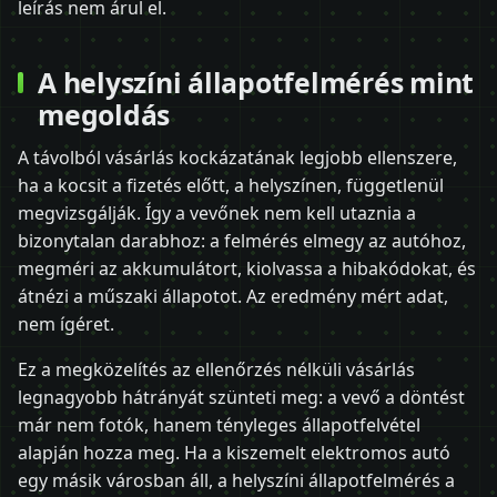
leírás nem árul el.
A helyszíni állapotfelmérés mint
megoldás
A távolból vásárlás kockázatának legjobb ellenszere,
ha a kocsit a fizetés előtt, a helyszínen, függetlenül
megvizsgálják. Így a vevőnek nem kell utaznia a
bizonytalan darabhoz: a felmérés elmegy az autóhoz,
megméri az akkumulátort, kiolvassa a hibakódokat, és
átnézi a műszaki állapotot. Az eredmény mért adat,
nem ígéret.
Ez a megközelítés az ellenőrzés nélküli vásárlás
legnagyobb hátrányát szünteti meg: a vevő a döntést
már nem fotók, hanem tényleges állapotfelvétel
alapján hozza meg. Ha a kiszemelt elektromos autó
egy másik városban áll, a helyszíni állapotfelmérés a