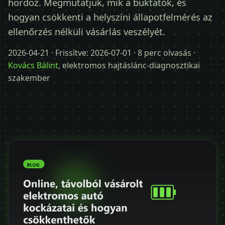
hordoz. Megmutatjuk, mik a buktatók, és
Időpontot kérek
hogyan csökkenti a helyszíni állapotfelmérés az
+36 30 680 7511
ellenőrzés nélküli vásárlás veszélyét.
2026-04-21
· Frissítve:
2026-07-01
· 8 perc olvasás ·
Kovács Bálint
, elektromos hajtáslánc-diagnosztikai
szakember