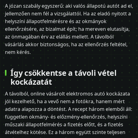
A józan szabály egyszerű: aki valós állapotú autót ad el,
jellemzően nem fél a vizsgálattól. Ha az eladó nyitott a
helyszíni állapotfelmérésre és az okmányok
ellenőrzésére, az bizalmat épít; ha mereven elutasítja,
az önmagában érv az elállás mellett. A távolból
vásárlás akkor biztonságos, ha az ellenőrzés feltétel,
nem kérés.
Így csökkentse a távoli vétel
kockázatát
A távolból, online vásárolt elektromos autó kockázata
jól kezelhető, ha a vevő nem a fotókra, hanem mért
adatra alapozza a döntést. A recept három elemből áll:
független okmány- és előzmény-ellenőrzés, helyszíni
műszaki állapotfelmérés a fizetés előtt, és a fizetés
átvételhez kötése. Ez a három együtt szinte teljesen