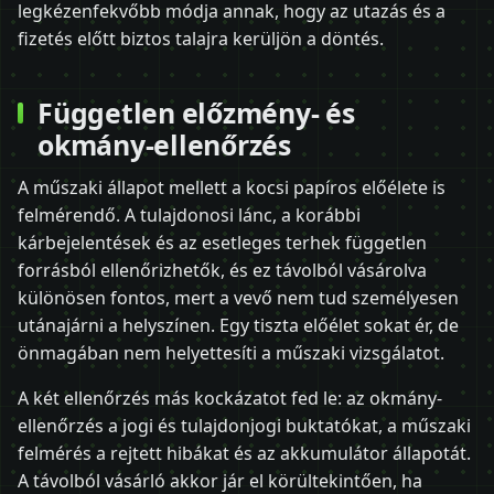
legkézenfekvőbb módja annak, hogy az utazás és a
fizetés előtt biztos talajra kerüljön a döntés.
Független előzmény- és
okmány-ellenőrzés
A műszaki állapot mellett a kocsi papíros előélete is
felmérendő. A tulajdonosi lánc, a korábbi
kárbejelentések és az esetleges terhek független
forrásból ellenőrizhetők, és ez távolból vásárolva
különösen fontos, mert a vevő nem tud személyesen
utánajárni a helyszínen. Egy tiszta előélet sokat ér, de
önmagában nem helyettesíti a műszaki vizsgálatot.
A két ellenőrzés más kockázatot fed le: az okmány-
ellenőrzés a jogi és tulajdonjogi buktatókat, a műszaki
felmérés a rejtett hibákat és az akkumulátor állapotát.
A távolból vásárló akkor jár el körültekintően, ha