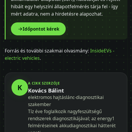
hibáit egy helyszíni állapotfelmérés tárja fel - így
mért adatra, nem a hirdetésre alapozhat.
Időpontot kérek
Forrás és további szakmai olvasmány:
InsideEVs -
electric vehicles
.
A CIKK SZERZŐJE
K
Kovács Bálint
elektromos hajtáslánc-diagnosztikai
szakember
Tíz éve foglalkozik nagyfeszültségű
rendszerek diagnosztikájával; az energy1
felméréseinek akkudiagnosztikai hátterét