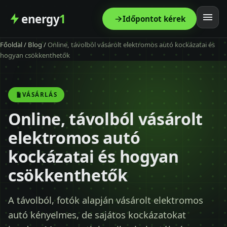
energy
1
Időpontot kérek
Főoldal
/
Blog
/
Online, távolból vásárolt elektromos autó kockázatai és
Főoldal
hogyan csökkenthetők
Szolgáltatás
VÁSÁRLÁS
Árak
Online, távolból vásárolt
elektromos autó
Modellek
kockázatai és hogyan
Kapcsolat
csökkenthetők
Blog
A távolból, fotók alapján vásárolt elektromos
autó kényelmes, de sajátos kockázatokat