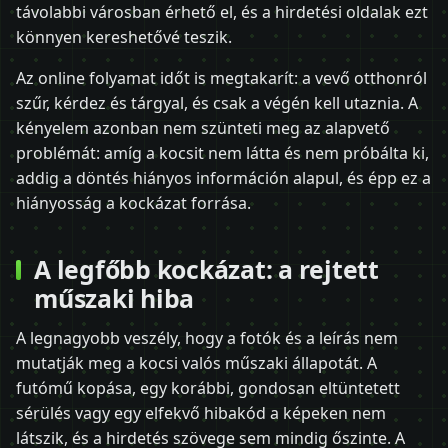
távolabbi városban érhető el, és a hirdetési oldalak ezt
könnyen kereshetővé teszik.
Az online folyamat időt is megtakarít: a vevő otthonról
szűr, kérdez és tárgyal, és csak a végén kell utaznia. A
kényelem azonban nem szünteti meg az alapvető
problémát: amíg a kocsit nem látta és nem próbálta ki,
addig a döntés hiányos információn alapul, és épp ez a
hiányosság a kockázat forrása.
A legfőbb kockázat: a rejtett
műszaki hiba
A legnagyobb veszély, hogy a fotók és a leírás nem
mutatják meg a kocsi valós műszaki állapotát. A
futómű kopása, egy korábbi, gondosan eltüntetett
sérülés vagy egy elfekvő hibakód a képeken nem
látszik, és a hirdetés szövege sem mindig őszinte. A