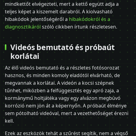
mindkettőt elvégezteti, mert a kettő együtt adja a
teljes képet a kiszemelt darabról. A kiolvasható
hibakódok jelentőségéről a
hibakódokról és a
diagnosztikáról
szóló cikkben írtunk részletesen.
Videós bemutató és próbaút
korlátai
Az élő videós bemutató és a részletes fotósorozat
hasznos, és minden komoly eladótól elvárható, de
megvannak a korlátai. A videón a kocsi szépnek
tűnhet, miközben a felfüggesztés egy apró zaja, a
kormánymű holtjátéka vagy egy alvázon megbúvó
korrózió nem jön át a képernyőn. A próbaút élménye
sem pótolható videóval, mert a vezethetőséget érezni
kell.
Ezek az eszközök tehát a szűrést segítik, nem a végső