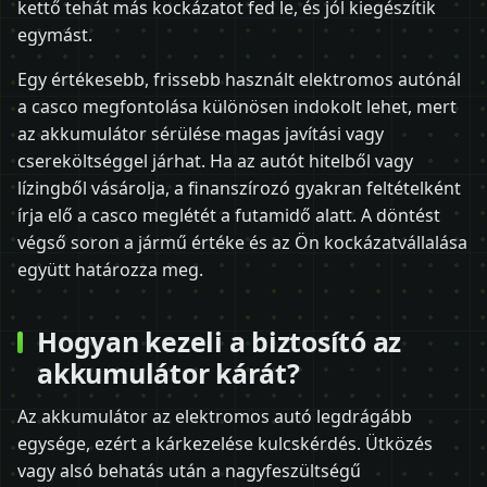
kettő tehát más kockázatot fed le, és jól kiegészítik
egymást.
Egy értékesebb, frissebb használt elektromos autónál
a casco megfontolása különösen indokolt lehet, mert
az akkumulátor sérülése magas javítási vagy
csereköltséggel járhat. Ha az autót hitelből vagy
lízingből vásárolja, a finanszírozó gyakran feltételként
írja elő a casco meglétét a futamidő alatt. A döntést
végső soron a jármű értéke és az Ön kockázatvállalása
együtt határozza meg.
Hogyan kezeli a biztosító az
akkumulátor kárát?
Az akkumulátor az elektromos autó legdrágább
egysége, ezért a kárkezelése kulcskérdés. Ütközés
vagy alsó behatás után a nagyfeszültségű