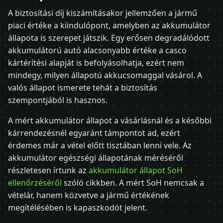
A biztosítási díj kiszámításakor jellemzően a jármű
piaci értéke a kiindulópont, amelyben az akkumulátor
állapota is szerepet játszik. Egy erősen degradálódott
akkumulátorú autó alacsonyabb értéke a casco
kártérítési alapját is befolyásolhatja, ezért nem
mindegy, milyen állapotú akkucsomaggal vásárol. A
valós állapot ismerete tehát a biztosítás
szempontjából is hasznos.
A mért akkumulátor állapot a vásárlásnál és a későbbi
kárrendezésnél egyaránt támpontot ad, ezért
érdemes már a vétel előtt tisztában lenni vele. Az
akkumulátor egészségi állapotának méréséről
részletesen írtunk az
akkumulátor állapot SoH
ellenőrzéséről
szóló cikkben. A mért SoH nemcsak a
vételár, hanem közvetve a jármű értékének
megítélésében is kapaszkodót jelent.