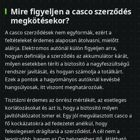
Mire figyeljen a casco szerződés
megkötésekor?
A casco szerződések nem egyformák, ezért a
feltételeket érdemes alaposan átolvasni, mielőtt
aláírja. Elektromos autónál külön figyeljen arra,
hogyan definiálja a szerződés az akkumulátor kárát,
milyen esetekben téríti a biztosító a nagyfeszültségű
rendszer javítását, és hogyan számolja a totálkárt.
Ezek a pontok a hagyományos autóknál kevésbé
hangsúlyosak, itt viszont meghatározóak.
Tisztázni érdemes az önrész mértékét, az esetleges
korlátozásokat és azt is, hogy a biztosító milyen
javítóhálózatot ismer el. Egy jól megválasztott casco a
fő kockázatokra ad fedezetet anélkül, hogy
feleslegesen drágítaná a szerződést. A cél nem a
legolcsóbb, hanem az Ön helyzetéhez illő, átlátható