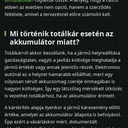
útmutatóban
foglaltuk össze. A lényeg, hogy a casco
ebben az esetben nem opció, hanem a szerződés
feltétele, amivel a tervezésnél előre számolni kell.
Mi történik totálkár esetén az
akkumulátor miatt?
Totálkárról akkor beszélünk, ha a jármű helyreállítása
gazdaságtalan, vagyis a javítás költsége meghaladja a
jármű értékét vagy annak jelentős részét. Elektromos
autónál ez a helyzet hamarabb előállhat, mert egy
súlyosan sérült akkucsomag cseréje önmagában is
nagyon költséges. Így egy látszólag mérsékelt ütközés
is vezethet totálkárhoz, ha az akkumulátor érintett.
A kártérítés alapja ilyenkor a jármű káresemény előtti
értéke, amelyet az akkumulátor állapota is befolyásol.
Épp ezért a vásárláskor mért, dokumentált