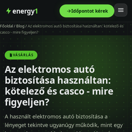
energy
1
Időpontot kérek
Főoldal
/
Blog
/
Az elektromos autó biztosítása használtan: kötelező és
Főoldal
casco - mire figyeljen?
Szolgáltatás
VÁSÁRLÁS
Árak
Az elektromos autó
biztosítása használtan:
Modellek
kötelező és casco - mire
Kapcsolat
figyeljen?
Blog
A használt elektromos autó biztosítása a
lényeget tekintve ugyanúgy működik, mint egy