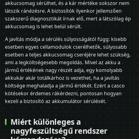
akkucsomag sérülhet, és a kár mértéke sokszor nem
látszik ránézésre. A biztosítók ilyenkor jellemzően
szakszerű diagnosztikát írnak elő, mert a látszólag ép
akkucsomag is lehet belül sérült.
A javítás módja a sérülés súlyosságától függ: kisebb
esetben egyes cellamodulok cserélhetők, súlyosabb
esetben a teljes akkucsomag cseréjére lehet szükség,
ami a legköltségesebb megoldás. Mivel az akku a
jármű értékének nagy részét adja, egy komolyabb
akkukár akár totálkárhoz is vezethet, ha a javítás
költsége meghaladja a jármű értékét. Ezért a casco
kötésekor érdemes rákérdezni, pontosan hogyan
kezeli a biztosító az akkumulátor sérülését.
Miért különleges a
nagyfeszültségű rendszer