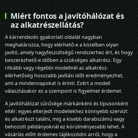
Miért fontos a javítóhálózat és
az alkatrészellátás?
A kárrendezés gyakorlati oldalát nagyban
meghatározza, hogy elérhető-e a közelben olyan
javító, amely nagyfeszültségű rendszerhez ért, és hogy
beszerezhető-e időben a szükséges alkatrész. Egy
ritkább vagy régebbi modellnél az alkatrész-
elérhetőség hosszabb javítási időt eredményezhet,
ami a mindennapokat is érinti. Ezért a modell
választásakor ez a szempont is figyelmet érdemel.
A javítóhálózat sűrűsége márkánként és típusonként
eltér: egyes elterjedt modellekhez könnyebb szervizt
és alkatrészt találni, míg a kisebb darabszámú vagy
behozott példányoknál ez körülményesebb lehet. A
vásárlás előtt érdemes tájékozódni arról, hogy a