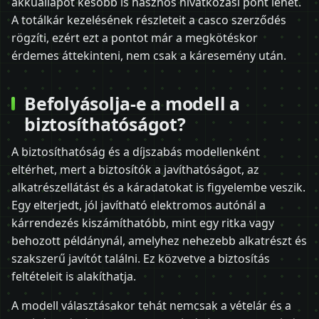
akkuállapot később is hasznos hivatkozási pont lehet.
A totálkár kezelésének részleteit a casco szerződés
rögzíti, ezért ezt a pontot már a megkötéskor
érdemes áttekinteni, nem csak a káresemény után.
Befolyásolja-e a modell a
biztosíthatóságot?
A biztosíthatóság és a díjszabás modellenként
eltérhet, mert a biztosítók a javíthatóságot, az
alkatrészellátást és a káradatokat is figyelembe veszik.
Egy elterjedt, jól javítható elektromos autónál a
kárrendezés kiszámíthatóbb, mint egy ritka vagy
behozott példánynál, amelyhez nehezebb alkatrészt és
szakszerű javítót találni. Ez közvetve a biztosítás
feltételeit is alakíthatja.
A modell választásakor tehát nemcsak a vételár és a