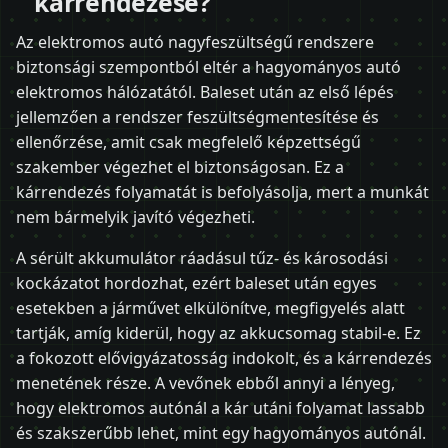
kárrendezése?
Az elektromos autó nagyfeszültségű rendszere
biztonsági szempontból eltér a hagyományos autó
elektromos hálózatától. Baleset után az első lépés
jellemzően a rendszer feszültségmentesítése és
ellenőrzése, amit csak megfelelő képzettségű
szakember végezhet el biztonságosan. Ez a
kárrendezés folyamatát is befolyásolja, mert a munkát
nem bármelyik javító végezheti.
A sérült akkumulátor ráadásul tűz- és károsodási
kockázatot hordozhat, ezért baleset után egyes
esetekben a járművet elkülönítve, megfigyelés alatt
tartják, amíg kiderül, hogy az akkucsomag stabil-e. Ez
a fokozott elővigyázatosság indokolt, és a kárrendezés
menetének része. A vevőnek ebből annyi a lényeg,
hogy elektromos autónál a kár utáni folyamat lassabb
és szakszerűbb lehet, mint egy hagyományos autónál.