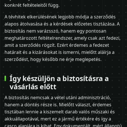
konkrét feltételeitől függ.
A tévhitek elkerülésének legjobb módja a szerződés
alapos átolvasása és a kérdések előzetes tisztázása. A
biztosítás nem varázsszó, hanem egy pontosan
meghatározott feltételrendszer, amely csak azt fedezi,
amit a szerződés rögzít. Ezért érdemes a fedezet
határait és a kizárásokat is ismerni, mielőtt aláírja a
szerződést, hogy később ne érje meglepetés.
Így készüljön a biztosításra a
vásárlás előtt
A biztosítás nemcsak a vétel utáni adminisztráció,
hanem a döntés része is. Mielőtt választ, érdemes
tisztában lennie a kiszemelt darab valós műszaki és
akkuállapotával, mert ez a jármű értékére és így a
casco alapjára is kihat. Egy dokumentált, mért állapotú