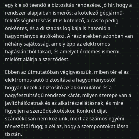
egyik első teendő a biztosítás rendezése. Jó hír, hogy a
rendszer alapjaiban ismerős: a kötelező gépjármű-
felelősségbiztosítás itt is kötelező, a casco pedig
önkéntes, és a díjszabás logikája is hasonló a
hagyományos autókéhoz. A részletekben azonban van
néhány sajátosság, amely épp az elektromos
hajtásláncból fakad, és amelyet érdemes ismerni,
mielőtt aláírja a szerződést.
Ebben az útmutatóban végigvesszük, miben tér el az
elektromos autó biztosítása a hagyományostól,
hogyan kezeli a biztosító az akkumulátor és a
nagyfeszültségű rendszer kárát, milyen szerepe van a
javítóhálózatnak és az alkatrészellátásnak, és mire
figyeljen a szerződéskötéskor. Konkrét díjat
szándékosan nem közlünk, mert az számos egyéni
tényezőtől függ; a cél az, hogy a szempontokat lássa
tisztán.