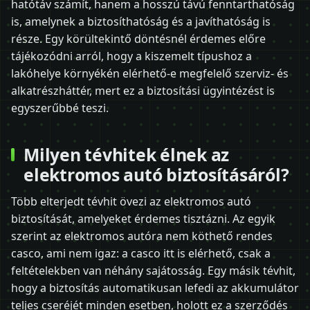
hatótáv számít, hanem a hosszú távú fenntarthatóság
is, amelynek a biztosíthatóság és a javíthatóság is
része. Egy körültekintő döntésnél érdemes előre
tájékozódni arról, hogy a kiszemelt típushoz a
lakóhelye környékén elérhető-e megfelelő szerviz- és
alkatrészháttér, mert ez a biztosítási ügyintézést is
egyszerűbbé teszi.
Milyen tévhitek élnek az
elektromos autó biztosításáról?
Több elterjedt tévhit övezi az elektromos autó
biztosítását, amelyeket érdemes tisztázni. Az egyik
szerint az elektromos autóra nem köthető rendes
casco, ami nem igaz: a casco itt is elérhető, csak a
feltételekben van néhány sajátosság. Egy másik tévhit,
hogy a biztosítás automatikusan lefedi az akkumulátor
teljes cseréjét minden esetben, holott ez a szerződés