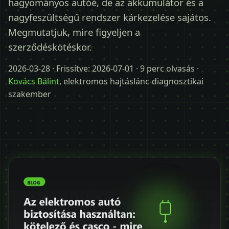
hagyományos autóé, de az akkumulátor és a
Időpontot kérek
nagyfeszültségű rendszer kárkezelése sajátos.
+36 30 680 7511
Megmutatjuk, mire figyeljen a
szerződéskötéskor.
2026-03-28
· Frissítve:
2026-07-01
· 9 perc olvasás ·
Kovács Bálint
, elektromos hajtáslánc-diagnosztikai
szakember