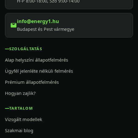
H-P 8:00-18:00, Szo 9:00-14:00
info@energy1.hu
Budapest és Pest vármegye
SZOLGÁLTATÁS
Alap helyszíni állapotfelmérés
Ügyfél jelenléte nélküli felmérés
Prémium állapotfelmérés
Hogyan zajlik?
TARTALOM
Vizsgált modellek
Szakmai blog