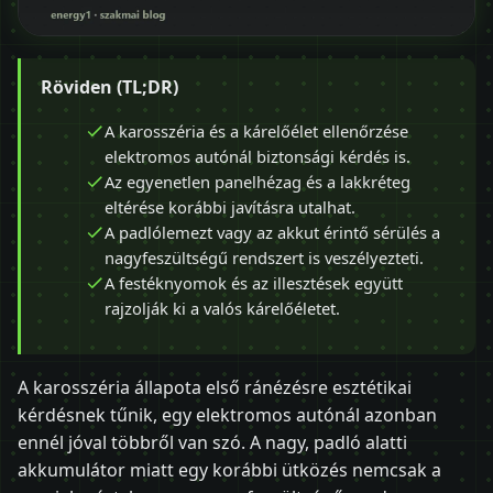
Röviden (TL;DR)
A karosszéria és a kárelőélet ellenőrzése
elektromos autónál biztonsági kérdés is.
Az egyenetlen panelhézag és a lakkréteg
eltérése korábbi javításra utalhat.
A padlólemezt vagy az akkut érintő sérülés a
nagyfeszültségű rendszert is veszélyezteti.
A festéknyomok és az illesztések együtt
rajzolják ki a valós kárelőéletet.
A karosszéria állapota első ránézésre esztétikai
kérdésnek tűnik, egy elektromos autónál azonban
ennél jóval többről van szó. A nagy, padló alatti
akkumulátor miatt egy korábbi ütközés nemcsak a