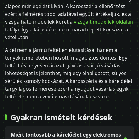
alapos mérlegelést kíván. A karosszéria-ellenőrzést
ezért a felmérés többi adatával együtt értékeljük, és a
vizsgálható modellek körét a
vizsgált modellek oldalán
találja. Így a kárelőélet nem marad rejtett kockázat a
vétel után.
A cél nem a jármű feltétlen elutasítása, hanem a
tények ismeretében hozott, magabiztos döntés. Egy
feltárt és helyesen árazott javítás akár jó vásárlási
lehetőséget is jelenthet, míg egy elhallgatott, súlyos
sérülés komoly kockázat. A karosszéria és a kárelőélet
tárgyilagos felmérése ezért a nyugodt vásárlás egyik
feltétele, nem a vevő elriasztásának eszköze.
Gyakran ismételt kérdések
Miért fontosabb a kárelőélet egy elektromos