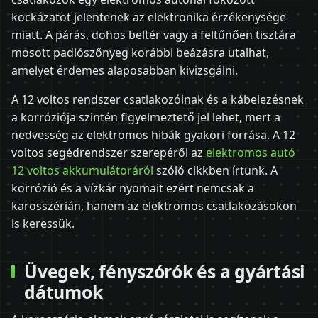
kockázatot jelentenek az elektronika érzékenysége
miatt. A párás, dohos beltér vagy a feltűnően tisztára
mosott padlószőnyeg korábbi beázásra utalhat,
amelyet érdemes alaposabban kivizsgálni.
A 12 voltos rendszer csatlakozóinak és a kábelezésnek
a korróziója szintén figyelmeztető jel lehet, mert a
nedvesség az elektromos hibák gyakori forrása. A 12
voltos segédrendszer szerepéről az
elektromos autó
12 voltos akkumulátoráról
szóló cikkben írtunk. A
korrózió és a vízkár nyomait ezért nemcsak a
karosszérián, hanem az elektromos csatlakozásokon
is keressük.
Üvegek, fényszórók és a gyártási
dátumok