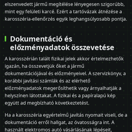
elszenvedett jármű megítélése lényegesen szigorúbb,
mint egy felületi karcé. Ezért a tartóvázak átnézése a
karosszéria-ellenőrzés egyik leghangsúlyosabb pontja.
Dokumentáció és
előzményadatok összevetése
A karosszérián talált fizikai jelek akkor értelmezhetők
igazán, ha összevetjük őket a jármű
dokumentációjával és előzményeivel. A szervizkönyv, a
korábbi javítási számlák és az elérhető
előzményadatok megerősíthetik vagy árnyalhatják a
helyszínen látottakat. A fizikai és a papíralapú kép
együtt ad megbízható következtetést.
Ha a karosszéria egyértelmű javítás nyomait viseli, de a
dokumentáció erről hallgat, az óvatosságra int. A
használt elektromos autó vásárlásának lépéseit,