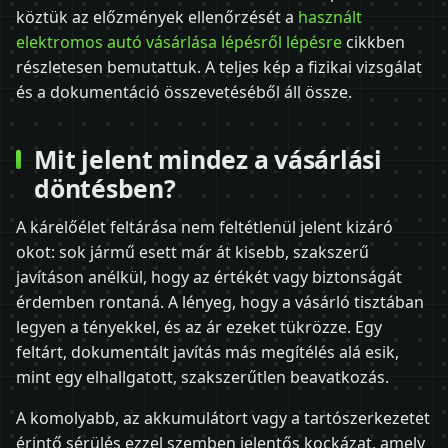
köztük az előzmények ellenőrzését a
használt
elektromos autó vásárlása lépésről lépésre
cikkben
részletesen bemutattuk. A teljes kép a fizikai vizsgálat
és a dokumentáció összevetéséből áll össze.
Mit jelent mindez a vásárlási
döntésben?
A kárelőélet feltárása nem feltétlenül jelent kizáró
okot: sok jármű esett már át kisebb, szakszerű
javításon anélkül, hogy az értékét vagy biztonságát
érdemben rontaná. A lényeg, hogy a vásárló tisztában
legyen a tényekkel, és az ár ezeket tükrözze. Egy
feltárt, dokumentált javítás más megítélés alá esik,
mint egy elhallgatott, szakszerűtlen beavatkozás.
A komolyabb, az akkumulátort vagy a tartószerkezetet
érintő sérülés ezzel szemben jelentős kockázat, amely