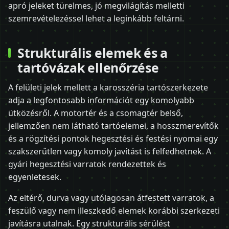
apró jeleket türelmes, jó megvilágítás melletti
szemrevételezéssel lehet a leginkább feltárni.
Strukturális elemek és a
tartóvázak ellenőrzése
A felületi jelek mellett a karosszéria tartószerkezete
adja a legfontosabb információt egy komolyabb
ütközésről. A motortér és a csomagtér belső,
jellemzően nem látható tartóelemei, a hosszmerevítők
és a rögzítési pontok hegesztési és festési nyomai egy
szakszerűtlen vagy komoly javítást is felfedhetnek. A
gyári hegesztési varratok rendezettek és
egyenletesek.
Az eltérő, durva vagy utólagosan átfestett varratok, a
feszülő vagy nem illeszkedő elemek korábbi szerkezeti
javításra utalnak. Egy strukturális sérülést