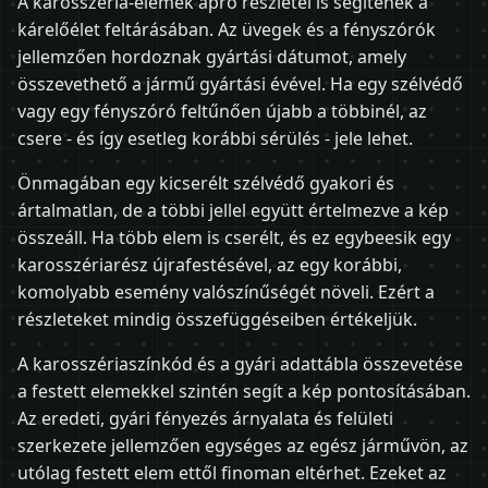
A karosszéria-elemek apró részletei is segítenek a
kárelőélet feltárásában. Az üvegek és a fényszórók
jellemzően hordoznak gyártási dátumot, amely
összevethető a jármű gyártási évével. Ha egy szélvédő
vagy egy fényszóró feltűnően újabb a többinél, az
csere - és így esetleg korábbi sérülés - jele lehet.
Önmagában egy kicserélt szélvédő gyakori és
ártalmatlan, de a többi jellel együtt értelmezve a kép
összeáll. Ha több elem is cserélt, és ez egybeesik egy
karosszériarész újrafestésével, az egy korábbi,
komolyabb esemény valószínűségét növeli. Ezért a
részleteket mindig összefüggéseiben értékeljük.
A karosszériaszínkód és a gyári adattábla összevetése
a festett elemekkel szintén segít a kép pontosításában.
Az eredeti, gyári fényezés árnyalata és felületi
szerkezete jellemzően egységes az egész járművön, az
utólag festett elem ettől finoman eltérhet. Ezeket az