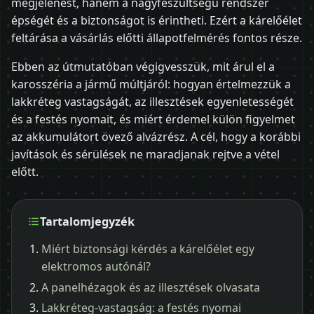
megjelenést, hanem a nagyfeszültségű rendszer
épségét és a biztonságot is érintheti. Ezért a kárelőélet
feltárása a vásárlás előtti állapotfelmérés fontos része.
Ebben az útmutatóban végigvesszük, mit árul el a
karosszéria a jármű múltjáról: hogyan értelmezzük a
lakkréteg vastagságát, az illesztések egyenletességét
és a festés nyomait, és miért érdemel külön figyelmet
az akkumulátort övező alvázrész. A cél, hogy a korábbi
javítások és sérülések ne maradjanak rejtve a vétel
előtt.
Tartalomjegyzék
Miért biztonsági kérdés a kárelőélet egy
elektromos autónál?
A panelhézagok és az illesztések olvasata
Lakkréteg-vastagság: a festés nyomai