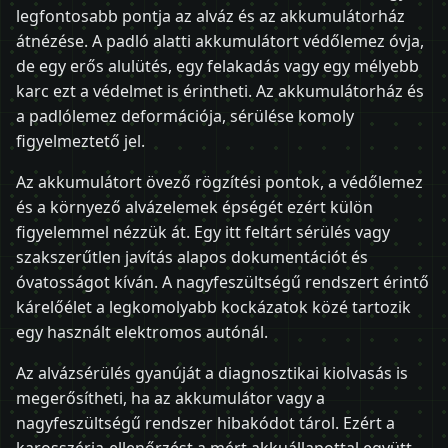
legfontosabb pontja az alváz és az akkumulátorház
átnézése. A padló alatti akkumulátort védőlemez óvja,
de egy erős alulütés, egy felakadás vagy egy mélyebb
karc ezt a védelmet is érintheti. Az akkumulátorház és
a padlólemez deformációja, sérülése komoly
figyelmeztető jel.
Az akkumulátort övező rögzítési pontok, a védőlemez
és a környező alvázelemek épségét ezért külön
figyelemmel nézzük át. Egy itt feltárt sérülés vagy
szakszerűtlen javítás alapos dokumentációt és
óvatosságot kíván. A nagyfeszültségű rendszert érintő
kárelőélet a legkomolyabb kockázatok közé tartozik
egy használt elektromos autónál.
Az alvázsérülés gyanúját a diagnosztikai kiolvasás is
megerősítheti, ha az akkumulátor vagy a
nagyfeszültségű rendszer hibakódot tárol. Ezért a
karosszéria-ellenőrzést a mért akkuállapottal együtt