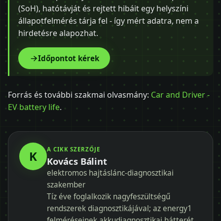
(SoH), hatótávját és rejtett hibáit egy helyszíni
állapotfelmérés tárja fel - így mért adatra, nem a
hirdetésre alapozhat.
Időpontot kérek
Forrás és további szakmai olvasmány:
Car and Driver -
EV battery life
.
A CIKK SZERZŐJE
K
Kovács Bálint
elektromos hajtáslánc-diagnosztikai
szakember
Tíz éve foglalkozik nagyfeszültségű
rendszerek diagnosztikájával; az energy1
felméréseinek akkudiagnosztikai hátterét