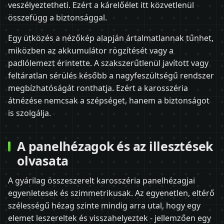
veszélyeztetheti. Ezért a kárelőélet itt közvetlenül
összefügg a biztonsággal.
Egy ütközés a nézőkép alapján ártalmatlannak tűnhet,
miközben az akkumulátor rögzítését vagy a
padlólemezt érintette. A szakszerűtlenül javított vagy
feltáratlan sérülés később a nagyfeszültségű rendszer
megbízhatóságát ronthatja. Ezért a karosszéria
átnézése nemcsak a szépséget, hanem a biztonságot
is szolgálja.
A panelhézagok és az illesztések
olvasata
A gyárilag összeszerelt karosszéria panelhézagjai
egyenletesek és szimmetrikusak. Az egyenetlen, eltérő
szélességű hézag szinte mindig arra utal, hogy egy
elemet leszereltek és visszahelyeztek - jellemzően egy