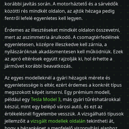
korábbi javítás során. A motorháztető és a sárvédők
közötti rés mindkét oldalon, az ajtók hézaga pedig
fentről lefelé egyenletes kell legyen.
Érdemes az illesztéseket mindkét oldalon összevetni,
mert az aszimmetria árulkodó. A csomagtérfedélnek
egyenletesen, középre illeszkedve kell zárnia, a
nyílászáróknak akadásmentesen kell működniük. Ezek
az apró eltérések együtt rajzolják ki, hol érhette a
járművet korábbi beavatkozás.
Az egyes modelleknél a gyári hézagok mérete és
egyenletessége is eltér, ezért érdemes a konkrét típus
megszokott képét ismerni. Egy prémium modell,
például egy
Tesla Model 3
, más gyári tűréshatárokkal
készül, mint egy belépő városi autó, és ezt az
értékelésnél figyelembe vesszük. A vizsgálható típusok
jellemzőit a
vizsgált modellek oldalán
tekintheti át,
hogy a hézagképet a megfelelő viszonyítási alaphoz