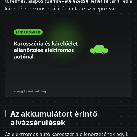
türelmes, alapos szemrevételezéssel lehet feltárni, és a
kárelőélet rekonstruálásában kulcsszerepük van.
Az akkumulátort érintő
alvázsérülések
Az elektromos autó karosszéria-ellenőrzésének egyik