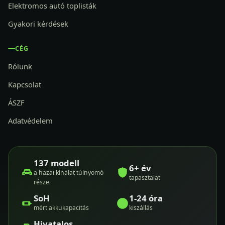
Elektromos autó toplisták
Gyakori kérdések
CÉG
Rólunk
Kapcsolat
ÁSZF
Adatvédelem
137 modell
6+ év
a hazai kínálat túlnyomó
tapasztalat
része
SoH
1-24 óra
mért akkukapacitás
kiszállás
Hivatalos