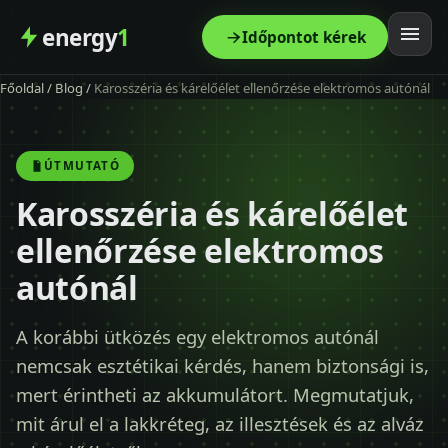
energy
1
Időpontot kérek
Főoldal
/
Blog
/
Karosszéria és kárelőélet ellenőrzése elektromos autónál
Főoldal
Szolgáltatás
ÚTMUTATÓ
Karosszéria és kárelőélet
Árak
ellenőrzése elektromos
Modellek
autónál
Kapcsolat
A korábbi ütközés egy elektromos autónál
nemcsak esztétikai kérdés, hanem biztonsági is,
Blog
mert érintheti az akkumulátort. Megmutatjuk,
mit árul el a lakkréteg, az illesztések és az alváz