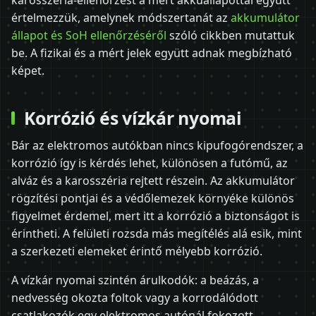
értelmezzük, amelynek módszertanát az
akkumulátor
állapot és SoH ellenőrzéséről
szóló cikkben mutattuk
be. A fizikai és a mért jelek együtt adnak megbízható
képet.
Korrózió és vízkár nyomai
Bár az elektromos autókban nincs kipufogórendszer, a
korrózió így is kérdés lehet, különösen a futómű, az
alváz és a karosszéria rejtett részein. Az akkumulátor
rögzítési pontjai és a védőlemezek környéke különös
figyelmet érdemel, mert itt a korrózió a biztonságot is
érintheti. A felületi rozsda más megítélés alá esik, mint
a szerkezeti elemeket érintő mélyebb korrózió.
A vízkár nyomai szintén árulkodók: a beázás, a
nedvesség okozta foltok vagy a korrodálódott
csatlakozók egy elektromos autónál fokozott