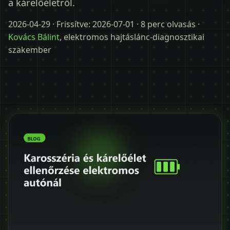
a kárelőéletről.
Időpontot kérek
2026-04-29
· Frissítve:
2026-07-01
· 8 perc olvasás ·
+36 30 680 7511
Kovács Bálint
, elektromos hajtáslánc-diagnosztikai
szakember