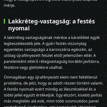
mérje.
Lakkréteg-vastagság: a festés
nyomai
A lakkréteg vastagságának mérése a kárelőélet egyik
legbeszédesebb jele. A gyári festés viszonylag
egyenletes vastagságú a karosszéria egészén, az
utólag újrafényezett felület ettől jellemzően eltér. A
panelenként eltérő rétegvastagság korábbi javításra,
festésre vagy glettelésre utalhat.
Önmagában egy újrafényezett elem nem feltétlenül
probléma, de jelzi, hogy az adott részen történt valami.
A festés nyomait ezért mindig az illesztésekkel és a
többi jellel együtt értékeljük. Egy elszórt, kisebb javítás
más megítélés alá esik, mint több szomszédos panel
egybefüggő újrafestése, ami komolyabb ütközésre