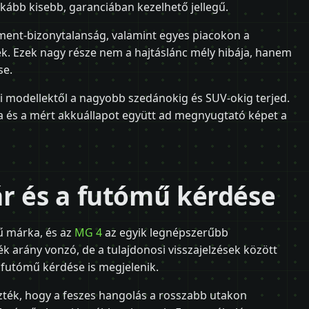
nkább kisebb, garanciában kezelhető jellegű.
nment-bizonytalanság, valamint egyes piacokon a
nek. Ezek nagy része nem a hajtáslánc mély hibája, hanem
se.
si modellektől a nagyobb szedánokig és SUV-okig terjed.
a és a mért akkuállapot együtt ad megnyugtató képet a
r és a futómű kérdése
ű márka, és az
MG 4
az egyik legnépszerűbb
k arány vonzó, de a tulajdonosi visszajelzések között
 futómű kérdése is megjelenik.
zték, hogy a feszes hangolás a rosszabb utakon