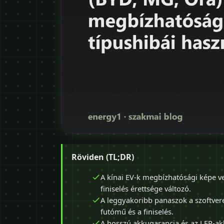
Röviden (TL;DR)
A kínai EV-k megbízhatósági képe ve
finiselés érettsége változó.
A leggyakoribb panaszok a szoftver
futómű és a finiselés.
A hosszú akkugarancia és az LFP-ak