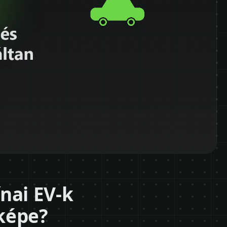
nai EV-k
képe?