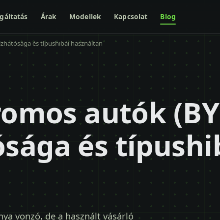
gáltatás
Árak
Modellek
Kapcsolat
Blog
zhatósága és típushibái használtan
romos autók (BY
sága és típushi
nya vonzó, de a használt vásárló