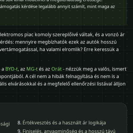
rtámogatás kérdése legalább annyit számít, mint maga az
elektromos piac komoly szereplőivé váltak, és a vonzó ár
 kérdés: mennyire megbízhatók ezek az autók hosszú
ftvertámogatással, ha valami elromlik? Erre keressük a
- a
BYD-t
, az
MG-t
és az
Orát
- nézzük meg a valós, ismert
ontjából. A cél nem a hibák felnagyítása és nem is a
is elvárásokkal és a megfelelő ellenőrzési listával álljon
Értékvesztés és a használt ár logikája
ósági
Finiselés, anyagminőség és a hosszú távú