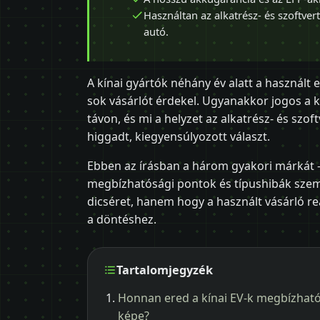
Használtan az alkatrész- és szoftve
autó.
A kínai gyártók néhány év alatt a használt 
sok vásárlót érdekel. Ugyanakkor jogos a
távon, és mi a helyzet az alkatrész- és szo
higgadt, kiegyensúlyozott választ.
Ebben az írásban a három gyakori márkát 
megbízhatósági pontok és típushibák szemp
dicséret, hanem hogy a használt vásárló reál
a döntéshez.
Tartalomjegyzék
Honnan ered a kínai EV-k megbízhat
képe?