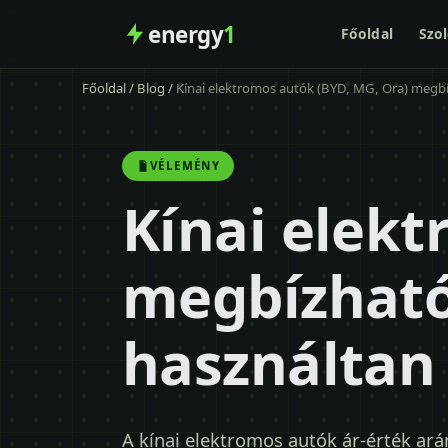
energy
1
Főoldal
Szol
Főoldal
/
Blog
/
Kínai elektromos autók (BYD, MG, Ora) megbí
VÉLEMÉNY
Kínai elekt
megbízható
használtan
A kínai elektromos autók ár-érték ará