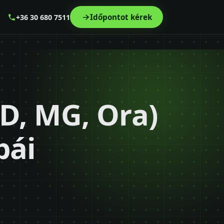
Időpontot kérek
+36 30 680 7511
D, MG, Ora)
bái