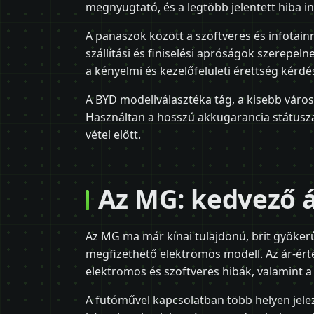
megnyugtató, és a legtöbb jelentett hiba i
A panaszok között a szoftveres és infotai
szállítási és finiselési apróságok szerepel
a kényelmi és kezelőfelületi érettség kérdé
A BYD modellválasztéka tág, a kisebb váro
Használtan a hosszú akkugarancia státusz
vétel előtt.
Az MG: kedvező á
Az MG ma már kínai tulajdonú, brit gyöker
megfizethető elektromos modell. Az ár-érté
elektromos és szoftveres hibák, valamint a
A futóművel kapcsolatban több helyen jele