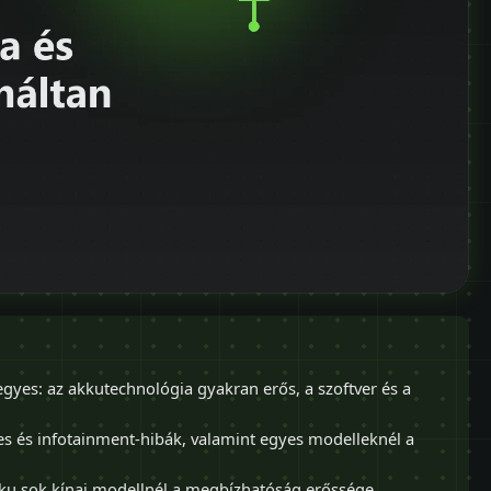
gyes: az akkutechnológia gyakran erős, a szoftver és a
es és infotainment-hibák, valamint egyes modelleknél a
ku sok kínai modellnél a megbízhatóság erőssége.