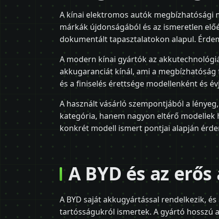
A kínai elektromos autók megbízhatósági me
márkák újdonságából és az ismeretlen előél
dokumentált tapasztalatokon alapul. Érdeme
A modern kínai gyártók az akkutechnológi
akkugaranciát kínál, ami a megbízhatóság f
és a finiselés érettsége modellenként és év
A használt vásárló szempontjából a lényeg,
kategória, hanem nagyon eltérő modellek h
konkrét modell ismert pontjai alapján érd
A BYD és az erős
A BYD saját akkugyártással rendelkezik, és 
tartósságukról ismertek. A gyártó hosszú