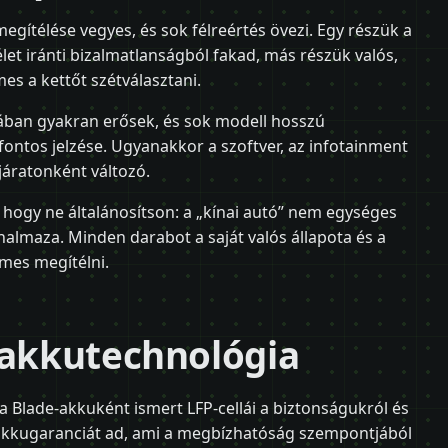
gítélése vegyes, és sok félreértés övezi. Egy részük a
et iránti bizalmatlanságból fakad, más részük valós,
s a kettőt szétválasztani.
ában gyakran erősek, és sok modell hosszú
ontos jelzése. Ugyanakkor a szoftver, az infotainment
járatonként változó.
 hogy ne általánosítson: a „kínai autó” nem egységes
almaza. Minden darabot a saját valós állapota és a
emes megítélni.
 akkutechnológia
a Blade-akkuként ismert LFP-cellái a biztonságukról és
 akkugaranciát ad, ami a megbízhatóság szempontjából