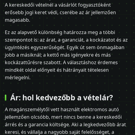
A kereskedői vételnél a vásárlót fogyasztóként
erősebb jogi keret védi, cserébe az ár jellemzően
magasabb.
Ez az alapvető különbség határozza meg a többi
szempontot is: az árat, a garanciát, a kockázatot és az
ügyintézés egyszerűségét. Egyik út sem önmagában
jobb a másiknál; a kettő más igényekre és más
kockázattűrésre szabott. A választáshoz érdemes
mindkét oldal előnyeit és hátrányait tételesen
mérlegelni.
Ár: hol kedvezőbb a vételár?
A magánszemélytől vett használt elektromos autó
jellemzően olcsóbb, mert nincs benne a kereskedői
árrés és a garancia költsége. Aki a legkedvezőbb árat
keresi, és vállalja a nagyobb saját felelősséget, a