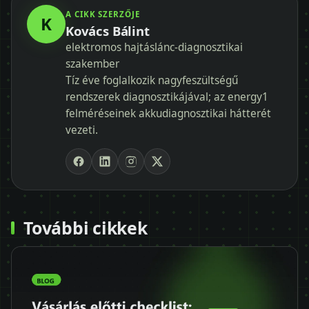
A CIKK SZERZŐJE
K
Kovács Bálint
elektromos hajtáslánc-diagnosztikai
szakember
Tíz éve foglalkozik nagyfeszültségű
rendszerek diagnosztikájával; az energy1
felméréseinek akkudiagnosztikai hátterét
vezeti.
További cikkek