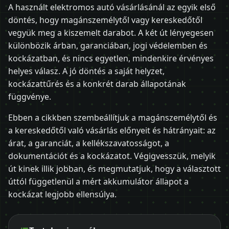
A használt elektromos autó vásárlásánál az egyik első
döntés, hogy magánszemélytől vagy kereskedőtől
vegyük meg a kiszemelt darabot. A két út lényegesen
különbözik árban, garanciában, jogi védelemben és
kockázatban, és nincs egyetlen, mindenkire érvényes
helyes válasz. A jó döntés a saját helyzet,
kockázattűrés és a konkrét darab állapotának
függvénye.
Ebben a cikkben szembeállítjuk a magánszemélytől és
a kereskedőtől való vásárlás előnyeit és hátrányait: az
árat, a garanciát, a kellékszavatosságot, a
dokumentációt és a kockázatot. Végigvesszük, melyik
út kinek illik jobban, és megmutatjuk, hogy a választott
úttól függetlenül a mért akkumulátor állapot a
kockázat legjobb ellensúlya.