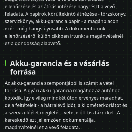
ellenőrzése és az átírás intézése nagyrészt a vevő
feladata. A papírok körültekintő átnézése - törzskönyv,
szervizkönyv, akku-garancia papír - a magánpiacon
ezért még hangsúlyosabb. A dokumentumok
ellenőrzéséről külön cikkben írtunk; a magánvételnél
ez a gondosság alapvető.
Akku-garancia és a vásárlás
forrása
Az akku-garancia szempontjából is számít a vétel
forrása. A gyári akku-garancia magához az autóhoz
kötődik, így elvileg mindkét úton érvényes maradhat,
de a feltételeit - a hátralévő időt, a kilométerkorlátot és
a szervizelőélet meglétét - vétel előtt tisztázni kell. A
kereskedő ezt jellemzően dokumentálja,
magánvételnél ez a vevő feladata.