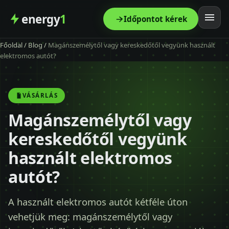
energy
1
Időpontot kérek
Főoldal
/
Blog
/
Magánszemélytől vagy kereskedőtől vegyünk használt
Főoldal
elektromos autót?
Szolgáltatás
VÁSÁRLÁS
Árak
Magánszemélytől vagy
kereskedőtől vegyünk
Modellek
használt elektromos
Kapcsolat
autót?
Blog
A használt elektromos autót kétféle úton
vehetjük meg: magánszemélytől vagy