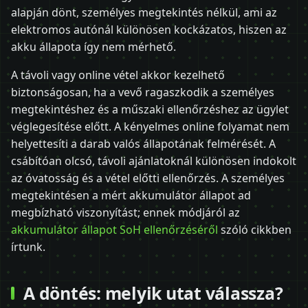
alapján dönt, személyes megtekintés nélkül, ami az
elektromos autónál különösen kockázatos, hiszen az
akku állapota így nem mérhető.
A távoli vagy online vétel akkor kezelhető
biztonságosan, ha a vevő ragaszkodik a személyes
megtekintéshez és a műszaki ellenőrzéshez az ügylet
véglegesítése előtt. A kényelmes online folyamat nem
helyettesíti a darab valós állapotának felmérését. A
csábítóan olcsó, távoli ajánlatoknál különösen indokolt
az óvatosság és a vétel előtti ellenőrzés. A személyes
megtekintésen a mért akkumulátor állapot ad
megbízható viszonyítást; ennek módjáról az
akkumulátor állapot SoH ellenőrzéséről
szóló cikkben
írtunk.
A döntés: melyik utat válassza?