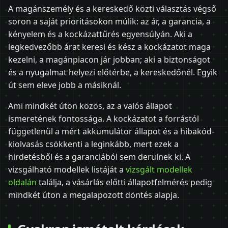
A magánszemély és a kereskedő közti választás végső
soron a saját prioritásokon múlik: az ár, a garancia, a
kényelem és a kockázattűrés egyensúlyán. Aki a
legkedvezőbb árat keresi és kész a kockázatot maga
kezelni, a magánpiacon jár jobban; aki a biztonságot
és a nyugalmat helyezi előtérbe, a kereskedőnél. Egyik
út sem eleve jobb a másiknál.
Ami mindkét úton közös, az a valós állapot
ismeretének fontossága. A kockázatot a forrástól
függetlenül a mért akkumulátor állapot és a hibakód-
kiolvasás csökkenti a leginkább, mert ezek a
hirdetésből és a garanciából sem derülnek ki. A
vizsgálható modellek listáját a
vizsgált modellek
oldalán
találja, a vásárlás előtti állapotfelmérés pedig
mindkét úton a megalapozott döntés alapja.