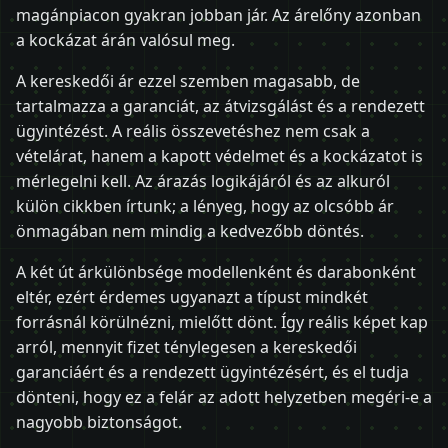
magánpiacon gyakran jobban jár. Az árelőny azonban
a kockázat árán valósul meg.
A kereskedői ár ezzel szemben magasabb, de
tartalmazza a garanciát, az átvizsgálást és a rendezett
ügyintézést. A reális összevetéshez nem csak a
vételárat, hanem a kapott védelmet és a kockázatot is
mérlegelni kell. Az árazás logikájáról és az alkuról
külön cikkben írtunk; a lényeg, hogy az olcsóbb ár
önmagában nem mindig a kedvezőbb döntés.
A két út árkülönbsége modellenként és darabonként
eltér, ezért érdemes ugyanazt a típust mindkét
forrásnál körülnézni, mielőtt dönt. Így reális képet kap
arról, mennyit fizet ténylegesen a kereskedői
garanciáért és a rendezett ügyintézésért, és el tudja
dönteni, hogy ez a felár az adott helyzetben megéri-e a
nagyobb biztonságot.