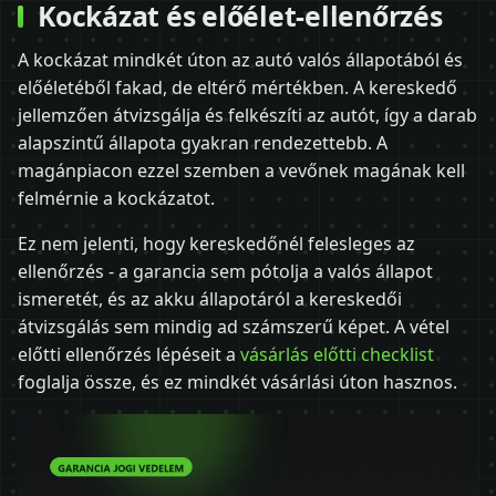
Kockázat és előélet-ellenőrzés
A kockázat mindkét úton az autó valós állapotából és
előéletéből fakad, de eltérő mértékben. A kereskedő
jellemzően átvizsgálja és felkészíti az autót, így a darab
alapszintű állapota gyakran rendezettebb. A
magánpiacon ezzel szemben a vevőnek magának kell
felmérnie a kockázatot.
Ez nem jelenti, hogy kereskedőnél felesleges az
ellenőrzés - a garancia sem pótolja a valós állapot
ismeretét, és az akku állapotáról a kereskedői
átvizsgálás sem mindig ad számszerű képet. A vétel
előtti ellenőrzés lépéseit a
vásárlás előtti checklist
foglalja össze, és ez mindkét vásárlási úton hasznos.