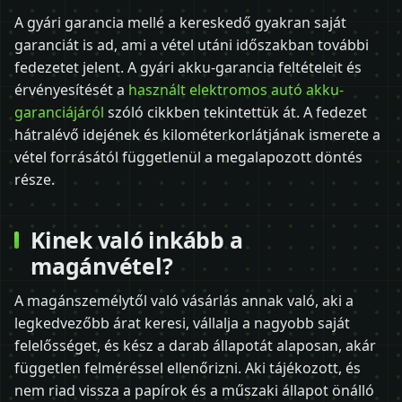
A gyári garancia mellé a kereskedő gyakran saját
garanciát is ad, ami a vétel utáni időszakban további
fedezetet jelent. A gyári akku-garancia feltételeit és
érvényesítését a
használt elektromos autó akku-
garanciájáról
szóló cikkben tekintettük át. A fedezet
hátralévő idejének és kilométerkorlátjának ismerete a
vétel forrásától függetlenül a megalapozott döntés
része.
Kinek való inkább a
magánvétel?
A magánszemélytől való vásárlás annak való, aki a
legkedvezőbb árat keresi, vállalja a nagyobb saját
felelősséget, és kész a darab állapotát alaposan, akár
független felméréssel ellenőrizni. Aki tájékozott, és
nem riad vissza a papírok és a műszaki állapot önálló