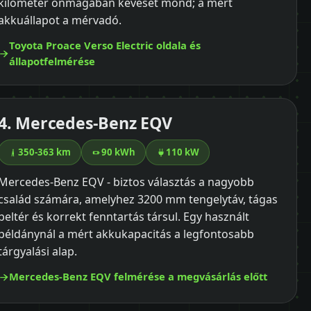
kilométer önmagában keveset mond; a mért
akkuállapot a mérvadó.
Toyota Proace Verso Electric oldala és
állapotfelmérése
4. Mercedes-Benz EQV
350-363 km
90 kWh
110 kW
Mercedes-Benz EQV - biztos választás a nagyobb
család számára, amelyhez 3200 mm tengelytáv, tágas
beltér és korrekt fenntartás társul. Egy használt
példánynál a mért akkukapacitás a legfontosabb
tárgyalási alap.
Mercedes-Benz EQV felmérése a megvásárlás előtt