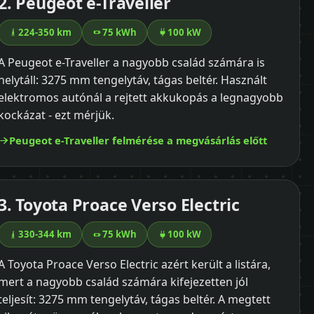
2. Peugeot e-Traveller
224-350 km
75 kWh
100 kW
A Peugeot e-Traveller a nagyobb család számára is
helytáll: 3275 mm tengelytáv, tágas beltér. Használt
elektromos autónál a rejtett akkukopás a legnagyobb
kockázat - ezt mérjük.
Peugeot e-Traveller felmérése a megvásárlás előtt
3. Toyota Proace Verso Electric
330-344 km
75 kWh
100 kW
A Toyota Proace Verso Electric azért került a listára,
mert a nagyobb család számára kifejezetten jól
teljesít: 3275 mm tengelytáv, tágas beltér. A megtett