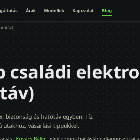
gáltatás
Árak
Modellek
Kapcsolat
Blog
hatótáv)
b családi elekt
ótáv)
r, biztonság és hatótáv egyben. Tíz
utakhoz, vásárlási tippekkel.
lvasás ·
Kovács Bálint
, elektromos hajtáslánc-diagnosztikai