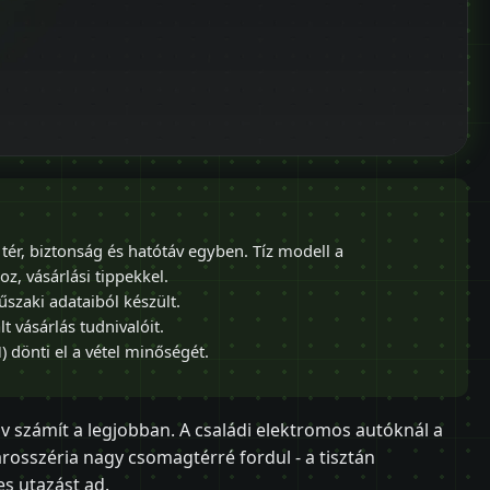
tér, biztonság és hatótáv egyben. Tíz modell a
, vásárlási tippekkel.
űszaki adataiból készült.
 vásárlás tudnivalóit.
) dönti el a vétel minőségét.
áv számít a legjobban. A családi elektromos autóknál a
arosszéria nagy csomagtérré fordul - a tisztán
s utazást ad.