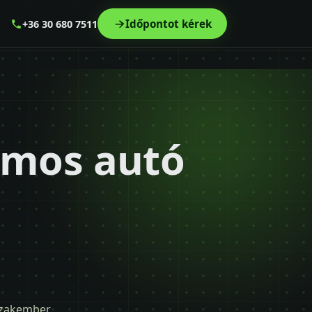
Időpontot kérek
+36 30 680 7511
romos autó
 szakember