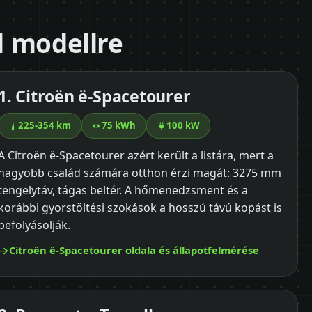
ől modellre
1. Citroën ë-Spacetourer
225-354 km
75 kWh
100 kW
A Citroën ë-Spacetourer azért került a listára, mert a
nagyobb család számára otthon érzi magát: 3275 mm
tengelytáv, tágas beltér. A hőmenedzsment és a
korábbi gyorstöltési szokások a hosszú távú kopást is
befolyásolják.
Citroën ë-Spacetourer oldala és állapotfelmérése