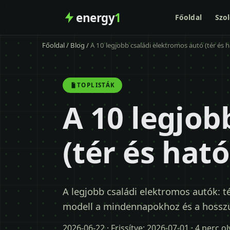
energy
1
Főoldal
Szol
Főoldal
/
Blog
/
A 10 legjobb családi elektromos autó (tér és 
TOPLISTÁK
A 10 legjob
(tér és hat
A legjobb családi elektromos autók: té
modell a mindennapokhoz és a hosszú 
2026-06-22
· Frissítve:
2026-07-01
· 4 perc o