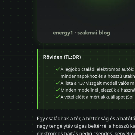
Röviden (TL;DR)
A legjobb családi elektromos autók: 
mindennapokhoz és a hosszú utakhoz
A lista a 137 vizsgált modell valós m
Minden modellnél jelezzük a használt
A vétel előtt a mért akkuállapot (SoH
Egy családnak a tér, a biztonság és a hatót
nagy tengelytáv tágas beltérré, a hosszú k
elektromos hajtás pedig csendes, kényelme