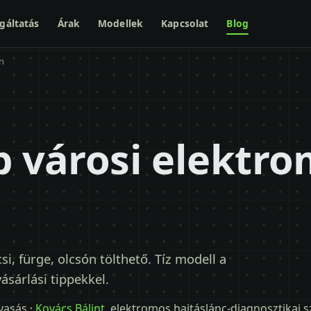
gáltatás
Árak
Modellek
Kapcsolat
Blog
n
b városi elektr
i, fürge, olcsón tölthető. Tíz modell a
sárlási tippekkel.
lvasás ·
Kovács Bálint
, elektromos hajtáslánc-diagnosztikai