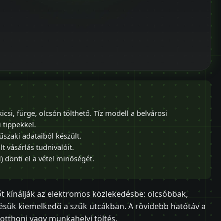
csi, fürge, olcsón tölthető. Tíz modell a belvárosi
 tippekkel.
űszaki adataiból készült.
 vásárlás tudnivalóit.
) dönti el a vétel minőségét.
őt kínálják az elektromos közlekedésbe: olcsóbbak,
ésük kiemelkedő a szűk utcákban. A rövidebb hatótáv a
otthoni vagy munkahelyi töltés.