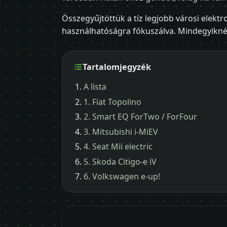
Összegyűjtöttük a tíz legjobb városi elek
használhatóságra fókuszálva. Mindegyiknél 
Tartalomjegyzék
A lista
1. Fiat Topolino
2. Smart EQ ForTwo / ForFour
3. Mitsubishi i-MiEV
4. Seat Mii electric
5. Skoda Citigo-e iV
6. Volkswagen e-up!