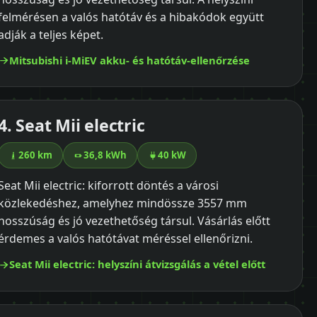
felmérésen a valós hatótáv és a hibakódok együtt
adják a teljes képet.
Mitsubishi i-MiEV akku- és hatótáv-ellenőrzése
4. Seat Mii electric
260 km
36,8 kWh
40 kW
Seat Mii electric: kiforrott döntés a városi
közlekedéshez, amelyhez mindössze 3557 mm
hosszúság és jó vezethetőség társul. Vásárlás előtt
érdemes a valós hatótávat méréssel ellenőrizni.
Seat Mii electric: helyszíni átvizsgálás a vétel előtt