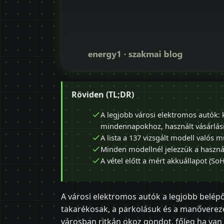
Röviden (TL;DR)
A legjobb városi elektromos autók: ki
mindennapokhoz, használt vásárlási
A lista a 137 vizsgált modell valós m
Minden modellnél jelezzük a használt
A vétel előtt a mért akkuállapot (SoH
A városi elektromos autók a legjobb belép
takarékosak, a parkolásuk és a manőverez
városban ritkán okoz gondot, főleg ha van 