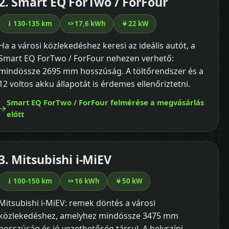
2. Smart EQ ForTwo / ForFour
130-135 km
17,6 kWh
22 kW
Ha a városi közlekedéshez keresi az ideális autót, a
Smart EQ ForTwo / ForFour nehezen verhető:
mindössze 2695 mm hosszúság. A töltőrendszer és a
12 voltos akku állapotát is érdemes ellenőriztetni.
Smart EQ ForTwo / ForFour felmérése a megvásárlás
előtt
3. Mitsubishi i-MiEV
100-150 km
16 kWh
50 kW
Mitsubishi i-MiEV: remek döntés a városi
közlekedéshez, amelyhez mindössze 3475 mm
hosszúság és jó vezethetőség társul. A helyszíni