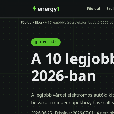
energy
1
Főoldal
Szol
Főoldal
/
Blog
/
A 10 legjobb városi elektromos autó 2026-ba
TOPLISTÁK
A 10 legjob
2026-ban
A legjobb városi elektromos autók: kics
belvárosi mindennapokhoz, használt vá
2026-06-25
· Frissítve:
2026-07-01
· 4 perc o