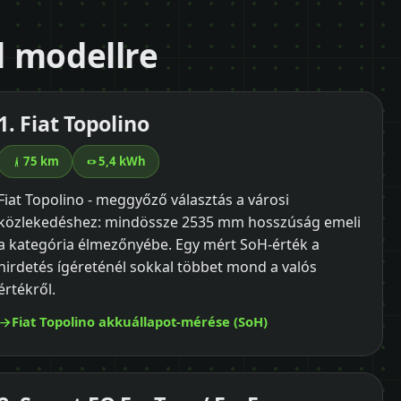
ől modellre
1. Fiat Topolino
75 km
5,4 kWh
Fiat Topolino - meggyőző választás a városi
közlekedéshez: mindössze 2535 mm hosszúság emeli
a kategória élmezőnyébe. Egy mért SoH-érték a
hirdetés ígéreténél sokkal többet mond a valós
értékről.
Fiat Topolino akkuállapot-mérése (SoH)