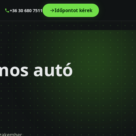
Időpontot kérek
+36 30 680 7511
omos autó
 szakember