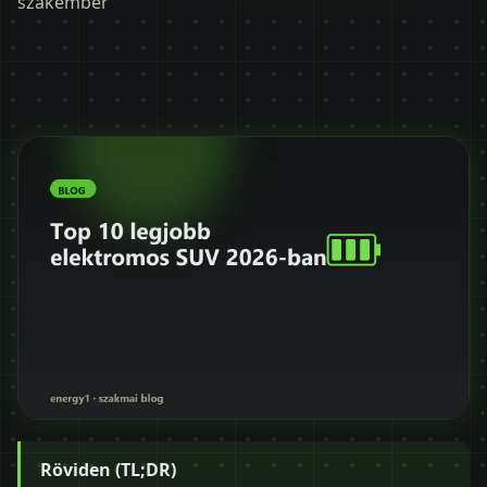
szakember
Időpontot kérek
+36 30 680 7511
Röviden (TL;DR)