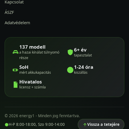
Kapcsolat
ÁSZF
Adatvédelem
137 modell
6+ év
a hazai kínálat túlnyomó
tapasztalat
része
SoH
1-24 óra
mért akkukapacitás
kiszállás
Hivatalos
licensz + számla
© 2026 energy1 - Minden jog fenntartva.
H-P 8:00-18:00, Szo 9:00-14:00
Vissza a tetejére