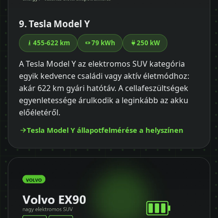
9. Tesla Model Y
455-622 km
79 kWh
250 kW
A Tesla Model Y az elektromos SUV kategória
egyik kedvence családi vagy aktív életmódhoz:
akár 622 km gyári hatótáv. A cellafeszültségek
egyenletessége árulkodik a leginkább az akku
előéletéről.
Tesla Model Y állapotfelmérése a helyszínen