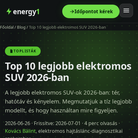
energy
1
Időpontot kérek
Főoldal
/
Blog
/
Top 10 legjobb elektromos SUV 2026-ban
Főoldal
Szolgáltatás
TOPLISTÁK
Top 10 legjobb elektromos
Árak
SUV 2026-ban
Modellek
A legjobb elektromos SUV-ok 2026-ban: tér,
hatótáv és kényelem. Megmutatjuk a tíz legjobb
Kapcsolat
modellt, és hogy használtan mire figyeljen.
Blog
2026-06-26
· Frissítve:
2026-07-01
· 4 perc olvasás ·
Kovács Bálint
, elektromos hajtáslánc-diagnosztikai