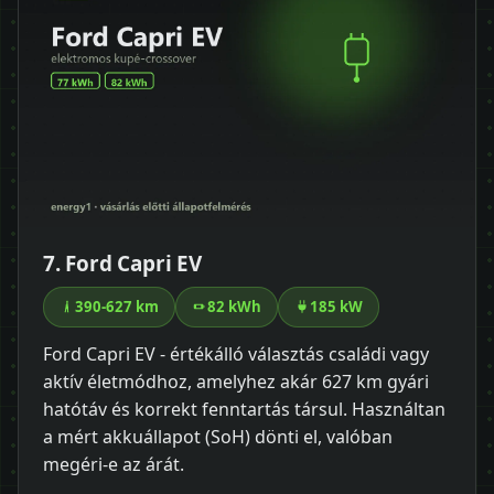
7. Ford Capri EV
390-627 km
82 kWh
185 kW
Ford Capri EV - értékálló választás családi vagy
aktív életmódhoz, amelyhez akár 627 km gyári
hatótáv és korrekt fenntartás társul. Használtan
a mért akkuállapot (SoH) dönti el, valóban
megéri-e az árát.