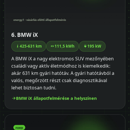
6. BMW iX
425-631 km
111,5 kWh
195 kW
A BMW iX a nagy elektromos SUV mezőnyében
családi vagy aktív életmódhoz is kiemelkedik:
akár 631 km gyári hatótáv. A gyári hatótávból a
valós, megőrzött részt csak diagnosztikával
lehet biztosan tudni.
BMW iX állapotfelmérése a helyszínen