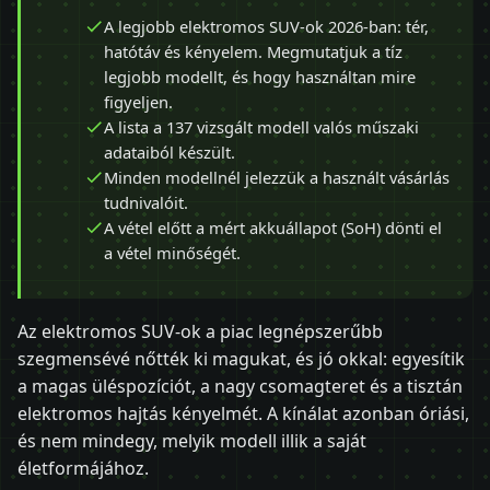
A legjobb elektromos SUV-ok 2026-ban: tér,
hatótáv és kényelem. Megmutatjuk a tíz
legjobb modellt, és hogy használtan mire
figyeljen.
A lista a 137 vizsgált modell valós műszaki
adataiból készült.
Minden modellnél jelezzük a használt vásárlás
tudnivalóit.
A vétel előtt a mért akkuállapot (SoH) dönti el
a vétel minőségét.
Az elektromos SUV-ok a piac legnépszerűbb
szegmensévé nőtték ki magukat, és jó okkal: egyesítik
a magas üléspozíciót, a nagy csomagteret és a tisztán
elektromos hajtás kényelmét. A kínálat azonban óriási,
és nem mindegy, melyik modell illik a saját
életformájához.