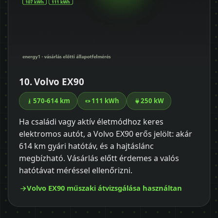
10. Volvo EX90
570-614 km
111 kWh
250 kW
Ha családi vagy aktív életmódhoz keres
elektromos autót, a Volvo EX90 erős jelölt: akár
614 km gyári hatótáv, és a hajtáslánc
megbízható. Vásárlás előtt érdemes a valós
hatótávat méréssel ellenőrizni.
Volvo EX90 műszaki átvizsgálása használtan