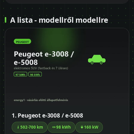
A lista - modellről modellre
1. Peugeot e-3008 / e-5008
502-700 km
98 kWh
160 kW