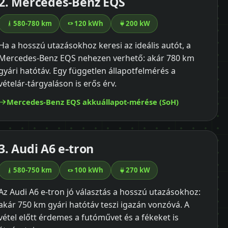
2. Mercedes-Benz EQS
580-780 km
120 kWh
200 kW
Ha a hosszú utazásokhoz keresi az ideális autót, a
Mercedes-Benz EQS nehezen verhető: akár 780 km
gyári hatótáv. Egy független állapotfelmérés a
vételár-tárgyaláson is erős érv.
Mercedes-Benz EQS akkuállapot-mérése (SoH)
3. Audi A6 e-tron
580-750 km
100 kWh
270 kW
Az Audi A6 e-tron jó választás a hosszú utazásokhoz:
akár 750 km gyári hatótáv teszi igazán vonzóvá. A
vétel előtt érdemes a futóművet és a fékeket is