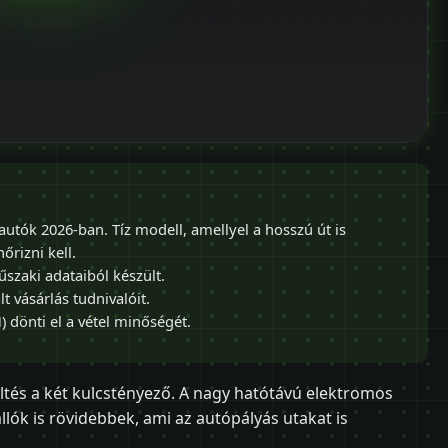
utók 2026-ban. Tíz modell, amellyel a hosszú út is
őrizni kell.
űszaki adataiból készült.
 vásárlás tudnivalóit.
) dönti el a vétel minőségét.
ltés a két kulcstényező. A nagy hatótávú elektromos
llók is rövidebbek, ami az autópályás utakat is