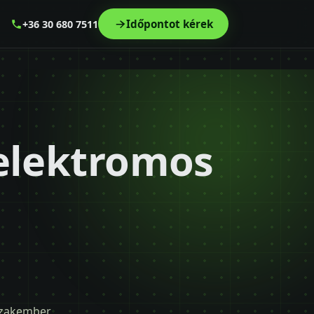
Időpontot kérek
+36 30 680 7511
elektromos
 szakember