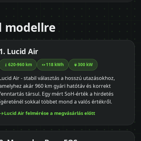
ől modellre
1. Lucid Air
620-960 km
118 kWh
300 kW
Lucid Air - stabil választás a hosszú utazásokhoz,
amelyhez akár 960 km gyári hatótáv és korrekt
fenntartás társul. Egy mért SoH-érték a hirdetés
ígéreténél sokkal többet mond a valós értékről.
Lucid Air felmérése a megvásárlás előtt