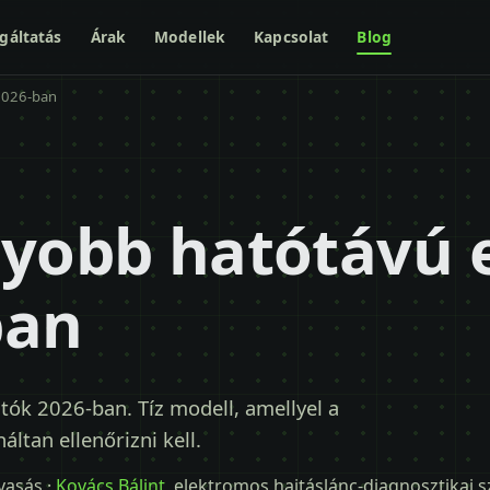
gáltatás
Árak
Modellek
Kapcsolat
Blog
2026-ban
gyobb hatótávú 
ban
ók 2026-ban. Tíz modell, amellyel a
áltan ellenőrizni kell.
lvasás ·
Kovács Bálint
, elektromos hajtáslánc-diagnosztikai