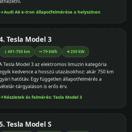
átnézetni.
Audi A6 e-tron állapotfelmérése a helyszínen
4. Tesla Model 3
491-750 km
79 kWh
250 kW
A Tesla Model 3 az elektromos limuzin kategória
egyik kedvence a hosszú utazásokhoz: akár 750 km
gyári hatótáv. Egy független állapotfelmérés a
vételár-tárgyaláson is erős érv.
Részletek és felmérés: Tesla Model 3
5. Tesla Model S