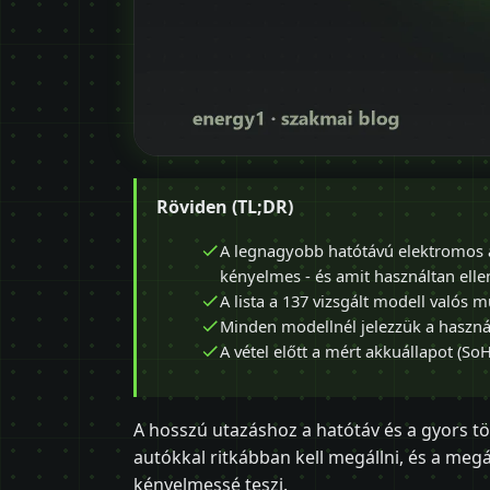
Röviden (TL;DR)
A legnagyobb hatótávú elektromos a
kényelmes - és amit használtan ellen
A lista a 137 vizsgált modell valós m
Minden modellnél jelezzük a használt
A vétel előtt a mért akkuállapot (SoH
A hosszú utazáshoz a hatótáv és a gyors tö
autókkal ritkábban kell megállni, és a megá
kényelmessé teszi.