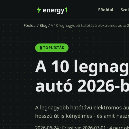
energy
1
Főoldal
Szol
Főoldal
/
Blog
/
A 10 legnagyobb hatótávú elektromos autó 
TOPLISTÁK
A 10 legna
autó 2026-
A legnagyobb hatótávú elektromos aut
hosszú út is kényelmes - és amit haszn
2026-06-24
· Frissítve:
2026-07-01
· 4 perc o