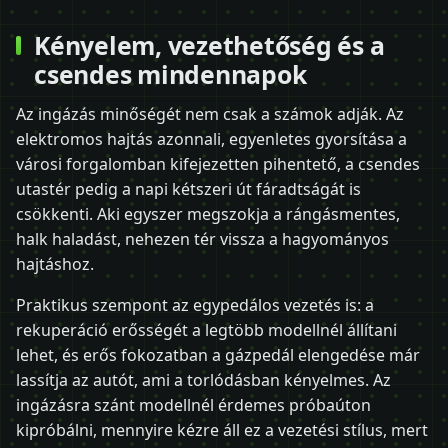
Kényelem, vezethetőség és a
csendes mindennapok
Az ingázás minőségét nem csak a számok adják. Az
elektromos hajtás azonnali, egyenletes gyorsítása a
városi forgalomban kifejezetten pihentető, a csendes
utastér pedig a napi kétszeri út fáradtságát is
csökkenti. Aki egyszer megszokja a rángásmentes,
halk haladást, nehezen tér vissza a hagyományos
hajtáshoz.
Praktikus szempont az egypedálos vezetés is: a
rekuperáció erősségét a legtöbb modellnél állítani
lehet, és erős fokozatban a gázpedál elengedése már
lassítja az autót, ami a torlódásban kényelmes. Az
ingázásra szánt modellnél érdemes próbaúton
kipróbálni, mennyire kézre áll ez a vezetési stílus, mert