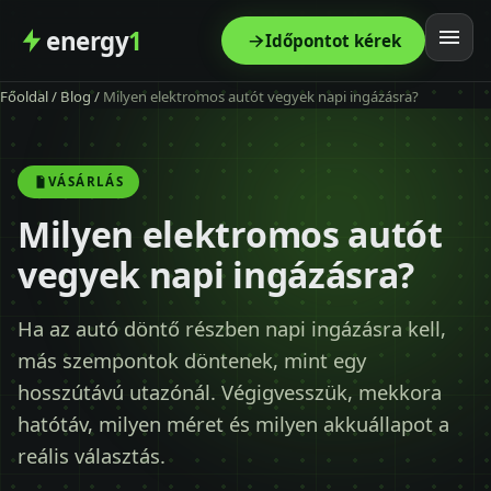
energy
1
Időpontot kérek
Főoldal
/
Blog
/
Milyen elektromos autót vegyek napi ingázásra?
Főoldal
Szolgáltatás
VÁSÁRLÁS
Milyen elektromos autót
Árak
vegyek napi ingázásra?
Modellek
Ha az autó döntő részben napi ingázásra kell,
más szempontok döntenek, mint egy
Kapcsolat
hosszútávú utazónál. Végigvesszük, mekkora
hatótáv, milyen méret és milyen akkuállapot a
Blog
reális választás.