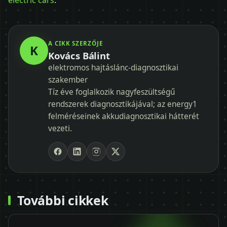
A CIKK SZERZŐJE
K
Kovács Bálint
elektromos hajtáslánc-diagnosztikai
szakember
Tíz éve foglalkozik nagyfeszültségű
rendszerek diagnosztikájával; az energy1
felméréseinek akkudiagnosztikai hátterét
vezeti.
További cikkek