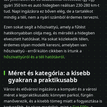
gyári 350 km-es autó hidegben reálisan 230-280 km-t
tud. Napi ingázásra ez bőven elég, de a tartalékot
mindig a téli, nem a nyári számból érdemes tervezni.
Ezen sokat segít a hőszivattyú, amely a fűtést
hatékonyabban oldja meg, és mérsékli a hidegben
elvesztett hatótávat. Ha sokat közlekedik télen,
érdemes olyan modellt keresni, amelyben van
hőszivattyú - erről külön cikkben is írtunk a
hőszivattyúról és a téli hatótávról
.
Méret és kategória: a kisebb
gyakran a praktikusabb
Városi és elővárosi ingázásra a kompakt és a városi
méret a legpraktikusabb: könnyen parkol, fürgén
manőverezik, és a kisebb tömeg miatt a fogyasztása is