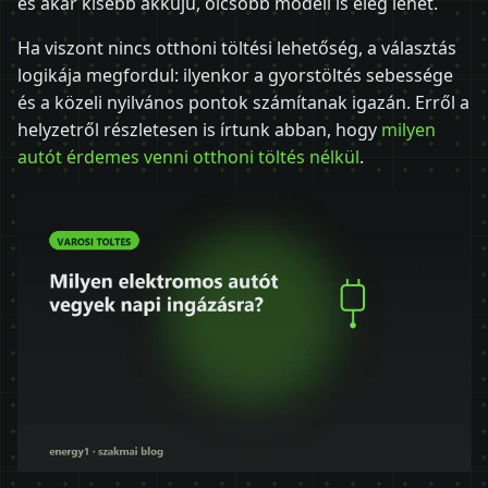
és akár kisebb akkujú, olcsóbb modell is elég lehet.
Ha viszont nincs otthoni töltési lehetőség, a választás
logikája megfordul: ilyenkor a gyorstöltés sebessége
és a közeli nyilvános pontok számítanak igazán. Erről a
helyzetről részletesen is írtunk abban, hogy
milyen
autót érdemes venni otthoni töltés nélkül
.