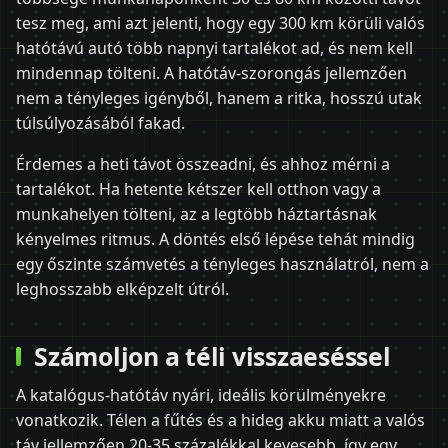
tesz meg, ami azt jelenti, hogy egy 300 km körüli valós
hatótávú autó több napnyi tartalékot ad, és nem kell
mindennap tölteni. A hatótáv-szorongás jellemzően
nem a tényleges igényből, hanem a ritka, hosszú utak
túlsúlyozásából fakad.
Érdemes a heti távot összeadni, és ahhoz mérni a
tartalékot. Ha hetente kétszer kell otthon vagy a
munkahelyen tölteni, az a legtöbb háztartásnak
kényelmes ritmus. A döntés első lépése tehát mindig
egy őszinte számvetés a tényleges használatról, nem a
leghosszabb elképzelt útról.
Számoljon a téli visszaeséssel
A katalógus-hatótáv nyári, ideális körülményekre
vonatkozik. Télen a fűtés és a hideg akku miatt a valós
táv jellemzően 20-35 százalékkal kevesebb, így egy