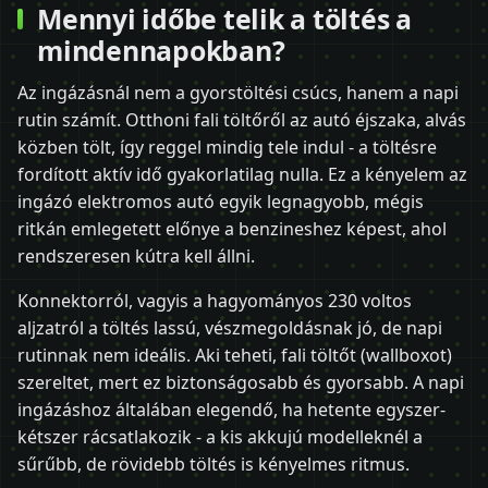
Mennyi időbe telik a töltés a
mindennapokban?
Az ingázásnál nem a gyorstöltési csúcs, hanem a napi
rutin számít. Otthoni fali töltőről az autó éjszaka, alvás
közben tölt, így reggel mindig tele indul - a töltésre
fordított aktív idő gyakorlatilag nulla. Ez a kényelem az
ingázó elektromos autó egyik legnagyobb, mégis
ritkán emlegetett előnye a benzineshez képest, ahol
rendszeresen kútra kell állni.
Konnektorról, vagyis a hagyományos 230 voltos
aljzatról a töltés lassú, vészmegoldásnak jó, de napi
rutinnak nem ideális. Aki teheti, fali töltőt (wallboxot)
szereltet, mert ez biztonságosabb és gyorsabb. A napi
ingázáshoz általában elegendő, ha hetente egyszer-
kétszer rácsatlakozik - a kis akkujú modelleknél a
sűrűbb, de rövidebb töltés is kényelmes ritmus.