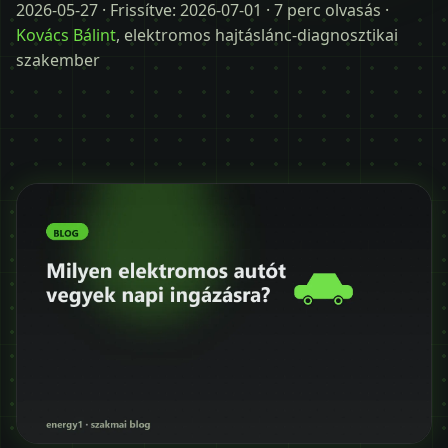
Időpontot kérek
2026-05-27
· Frissítve:
2026-07-01
· 7 perc olvasás ·
Kovács Bálint
, elektromos hajtáslánc-diagnosztikai
+36 30 680 7511
szakember