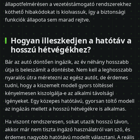
állapotfelmérésen a vezetéstámogató rendszerekhez
köthető hibakódokat is kiolvassuk, így a biztonsági
funkciók állapota sem marad rejtve.
Hogyan illeszkedjen a hatótáv a
hosszú hétvégékhez?
Bár az autó döntően ingázik, az év néhány hosszabb
útja is beleszámít a döntésbe. Nem kell a leghosszabb
nyaralós útra méretezni az egész autót, de érdemes
tudni, hogy a kiszemelt modell gyors töltéssel
kényelmesen kiszolgálja-e az alkalmi távolsági
igényeket. Egy közepes hatótávú, gyorsan töltő modell
az ingázás mellett a hosszú hétvégékre is alkalmas.
Ha viszont rendszeresen, sokat utazik hosszú távon,
akkor már nem tiszta ingázó használatról van szó, és
érdemes nagyobb hatótávú modellt választani. A reális