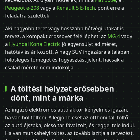
kedvezőbb. Az olyan modellek, mint a
Fiat 500e
, a
Peugeot e-208
vagy a
Renault 5 E-Tech
, pont erre a
feladatra születtek.
Aki nagyobb teret vagy hosszabb hétvégi utakat is
tervez, a kompakt crossover felé léphet: az
MG 4
vagy
a
Hyundai Kona Electric
jó egyensúlyt ad méret,
hatótáv és ár között. A nagy SUV ingázásra általában
fölösleges tömeget és fogyasztást jelent, hacsak a
család mérete nem indokolja.
A töltési helyzet erősebben
dönt, mint a márka
Az ingázó elektromos autó akkor kényelmes igazán,
ha van hol tölteni. A legjobb eset az otthoni fali töltő:
az autó éjszaka, olcsó tarifával tölt, és reggel tele indul.
Ha van munkahelyi töltés, az tovább lazítja a tervezést,