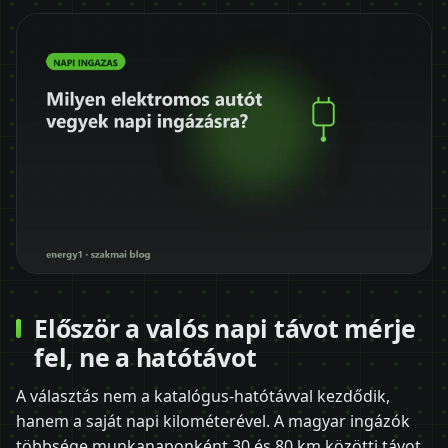
Először a valós napi távot mérje
fel, ne a hatótávot
A választás nem a katalógus-hatótávval kezdődik,
hanem a saját napi kilométerével. A magyar ingázók
többsége munkanaponként 30 és 80 km közötti távot