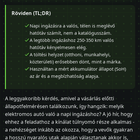
Röviden (TL;DR)
Napi ingázásra a valós, télen is meglévő
hatótáv számít, nem a katalógusszám.
A legtöbb ingázáshoz 250-350 km valós
hatótáv kényelmesen elég.
A töltési helyzet (otthoni, munkahelyi,
közterületi) erősebben dönt, mint a márka.
Használtan a mért akkumulátor állapot (SoH)
az ár és a megbízhatóság alapja.
A leggyakoribb kérdés, amivel a vásárlás előtti
állapotfelmérésen találkozunk, így hangzik: melyik
elektromos autó való a napi ingázáshoz? A jó hír, hogy
ehhez a feladathoz a kínálat túlnyomó része alkalmas -
a nehézséget inkább az okozza, hogy a vevők gyakran
a hosszú nyaralós utak alapján választanak akkor is,