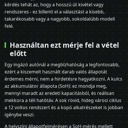
kérdés tehát az, hogy a hosszú út kivétel vagy
rendszeres - ez billenti el a választást a kisebb,
takarékosabb vagy a nagyobb, sokoldalúbb modell
felé.
Használtan ezt mérje fel a vétel
előtt
Egy ingázó autónál a megbízhatóság a legfontosabb,
ezért a kiszemelt használt darab valós állapotát
érdemes mérni, nem a hirdetésre hagyatkozni. A kulcs
az akkumulátor állapota (SoH): ez mondja meg,
mennyi maradt az eredeti kapacitásból, és reálisan
mekkora a téli hatótáv. A sok rövid, hideg városi ciklus
a 12 voltos rendszert és a kopó alkatrészeket is jobban
igénybe veszi.
A helyszíni állapotfelmérésen a SoH-mérés mellett