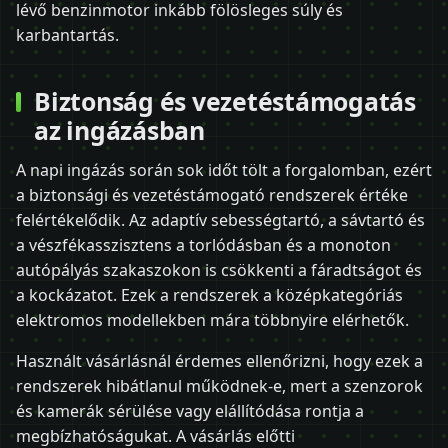
lévő benzinmotor inkább fölösleges súly és
karbantartás.
Biztonság és vezetéstámogatás
az ingázásban
A napi ingázás során sok időt tölt a forgalomban, ezért
a biztonsági és vezetéstámogató rendszerek értéke
felértékelődik. Az adaptív sebességtartó, a sávtartó és
a vészfékasszisztens a torlódásban és a monoton
autópályás szakaszokon is csökkenti a fáradtságot és
a kockázatot. Ezek a rendszerek a középkategóriás
elektromos modellekben mára többnyire elérhetők.
Használt vásárlásnál érdemes ellenőrizni, hogy ezek a
rendszerek hibátlanul működnek-e, mert a szenzorok
és kamerák sérülése vagy elállítódása rontja a
megbízhatóságukat. A vásárlás előtti