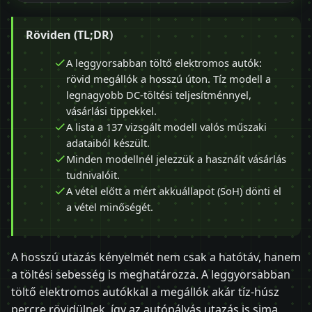
Röviden (TL;DR)
A leggyorsabban töltő elektromos autók:
rövid megállók a hosszú úton. Tíz modell a
legnagyobb DC-töltési teljesítménnyel,
vásárlási tippekkel.
A lista a 137 vizsgált modell valós műszaki
adataiból készült.
Minden modellnél jelezzük a használt vásárlás
tudnivalóit.
A vétel előtt a mért akkuállapot (SoH) dönti el
a vétel minőségét.
A hosszú utazás kényelmét nem csak a hatótáv, hanem
a töltési sebesség is meghatározza. A leggyorsabban
töltő elektromos autókkal a megállók akár tíz-húsz
percre rövidülnek, így az autópályás utazás is sima.