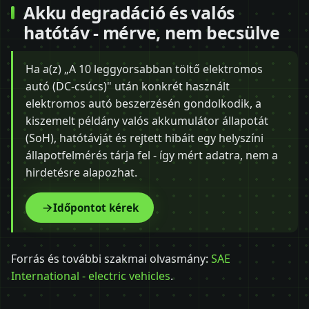
Akku degradáció és valós
hatótáv - mérve, nem becsülve
Ha a(z) „A 10 leggyorsabban töltő elektromos
autó (DC-csúcs)" után konkrét használt
elektromos autó beszerzésén gondolkodik, a
kiszemelt példány valós akkumulátor állapotát
(SoH), hatótávját és rejtett hibáit egy helyszíni
állapotfelmérés tárja fel - így mért adatra, nem a
hirdetésre alapozhat.
Időpontot kérek
Forrás és további szakmai olvasmány:
SAE
International - electric vehicles
.