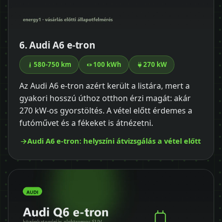
6. Audi A6 e-tron
580-750 km
100 kWh
270 kW
Az Audi A6 e-tron azért került a listára, mert a
gyakori hosszú úthoz otthon érzi magát: akár
270 kW-os gyorstöltés. A vétel előtt érdemes a
futóművet és a fékeket is átnézetni.
Audi A6 e-tron: helyszíni átvizsgálás a vétel előtt