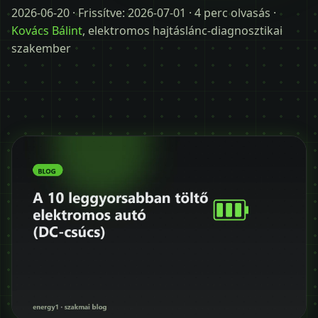
Időpontot kérek
2026-06-20
· Frissítve:
2026-07-01
· 4 perc olvasás ·
Kovács Bálint
, elektromos hajtáslánc-diagnosztikai
+36 30 680 7511
szakember