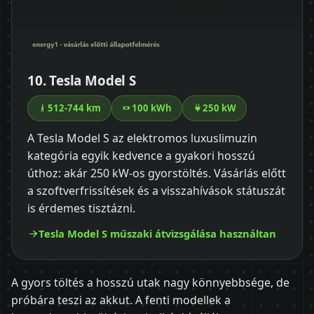
10. Tesla Model S
512-744 km
100 kWh
250 kW
A Tesla Model S az elektromos luxuslimuzin
kategória egyik kedvence a gyakori hosszú
úthoz: akár 250 kW-os gyorstöltés. Vásárlás előtt
a szoftverfrissítések és a visszahívások státuszát
is érdemes tisztázni.
Tesla Model S műszaki átvizsgálása használtan
A gyors töltés a hosszú utak nagy könnyebbsége, de
próbára teszi az akkut. A fenti modellek a