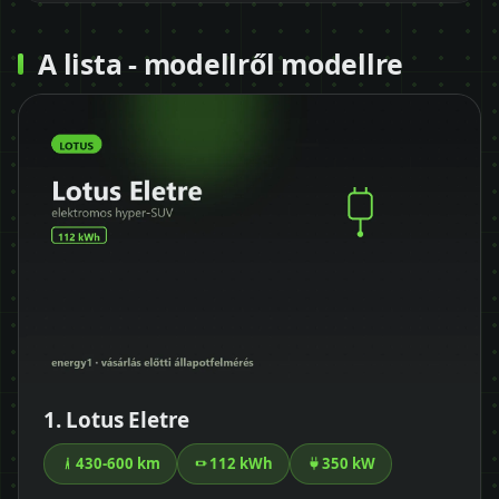
A lista - modellről modellre
1. Lotus Eletre
430-600 km
112 kWh
350 kW