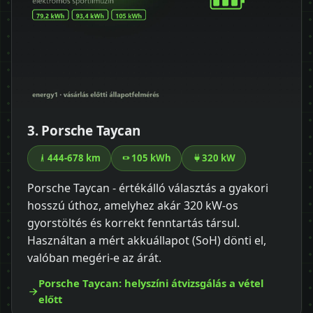
3. Porsche Taycan
444-678 km
105 kWh
320 kW
Porsche Taycan - értékálló választás a gyakori
hosszú úthoz, amelyhez akár 320 kW-os
gyorstöltés és korrekt fenntartás társul.
Használtan a mért akkuállapot (SoH) dönti el,
valóban megéri-e az árát.
Porsche Taycan: helyszíni átvizsgálás a vétel
előtt