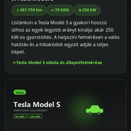
491-750 km
79 kWh
250 kW
Listánkon a Tesla Model 3 a gyakori hosszú
úthoz az egyik legjobb arányt kínálja: akár 250
kW-os gyorstöltés. A helyszíni felmérésen a valós
hatótáv és a hibakódok együtt adják a teljes
képet.
Tesla Model 3 oldala és állapotfelmérése