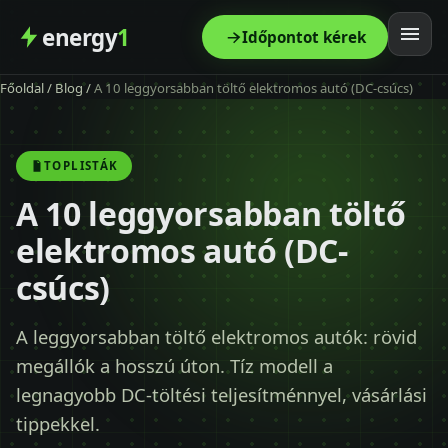
energy
1
Időpontot kérek
Főoldal
/
Blog
/
A 10 leggyorsabban töltő elektromos autó (DC-csúcs)
Főoldal
Szolgáltatás
TOPLISTÁK
A 10 leggyorsabban töltő
Árak
elektromos autó (DC-
Modellek
csúcs)
Kapcsolat
A leggyorsabban töltő elektromos autók: rövid
megállók a hosszú úton. Tíz modell a
Blog
legnagyobb DC-töltési teljesítménnyel, vásárlási
tippekkel.