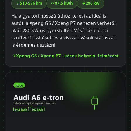
510-576 km
87,5 kWh
280 kW
Ha a gyakori hosszú úthoz keresi az ideális
autót, a Xpeng G6 / Xpeng P7 nehezen verhető:
akár 280 kW-os gyorstöltés. Vásárlás előtt a
szoftverfrissítések és a visszahívások státuszát
is érdemes tisztázni.
Xpeng G6 / Xpeng P7 - kérek helyszíni felmérést