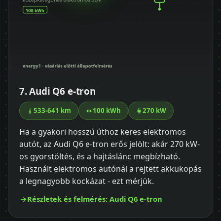
7. Audi Q6 e-tron
533-641 km
100 kWh
270 kW
Ha a gyakori hosszú úthoz keres elektromos
autót, az Audi Q6 e-tron erős jelölt: akár 270 kW-
os gyorstöltés, és a hajtáslánc megbízható.
Használt elektromos autónál a rejtett akkukopás
a legnagyobb kockázat - ezt mérjük.
Részletek és felmérés: Audi Q6 e-tron