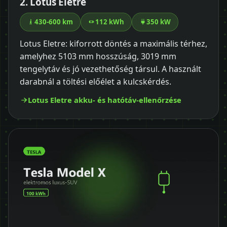
2. Lotus Eletre
430-600 km
112 kWh
350 kW
Lotus Eletre: kiforrott döntés a maximális térhez,
amelyhez 5103 mm hosszúság, 3019 mm
tengelytáv és jó vezethetőség társul. A használt
darabnál a töltési előélet a kulcskérdés.
Lotus Eletre akku- és hatótáv-ellenőrzése