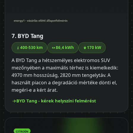
7. BYD Tang
400-530 km
86,4 kWh
170 kW
A BYD Tang a hétszemélyes elektromos SUV
mezőnyében a maximális térhez is kiemelkedik:
4970 mm hosszúság, 2820 mm tengelytáv. A
használt piacon a degradáció mértéke dönti el,
megéri-e a kért árat.
BYD Tang - kérek helyszíni felmérést