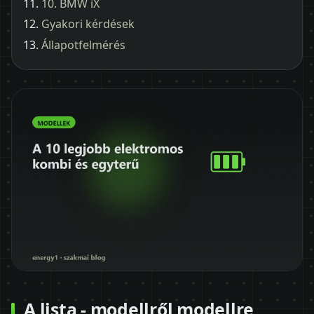
10. BMW iX
Gyakori kérdések
Állapotfelmérés
A lista - modellről modellre