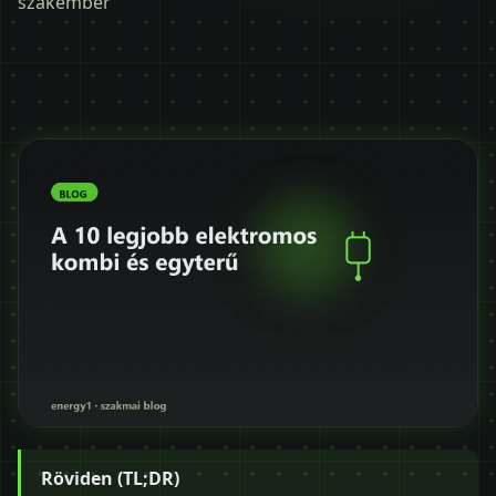
szakember
Időpontot kérek
+36 30 680 7511
Röviden (TL;DR)