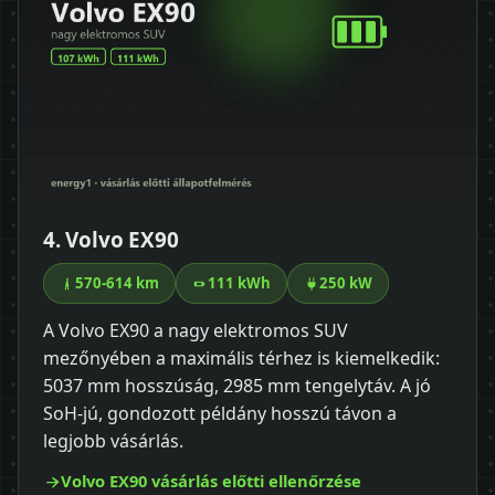
4. Volvo EX90
570-614 km
111 kWh
250 kW
A Volvo EX90 a nagy elektromos SUV
mezőnyében a maximális térhez is kiemelkedik:
5037 mm hosszúság, 2985 mm tengelytáv. A jó
SoH-jú, gondozott példány hosszú távon a
legjobb vásárlás.
Volvo EX90 vásárlás előtti ellenőrzése