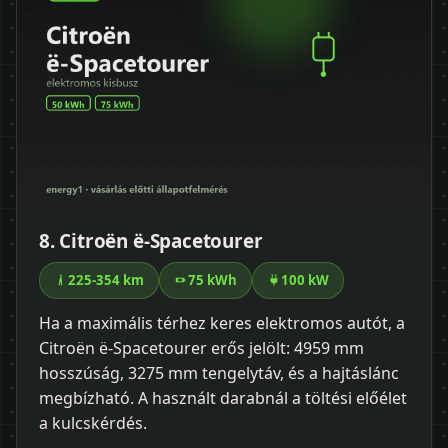
8. Citroën ë-Spacetourer
225-354 km
75 kWh
100 kW
Ha a maximális térhez keres elektromos autót, a
Citroën ë-Spacetourer erős jelölt: 4959 mm
hosszúság, 3275 mm tengelytáv, és a hajtáslánc
megbízható. A használt darabnál a töltési előélet
a kulcskérdés.