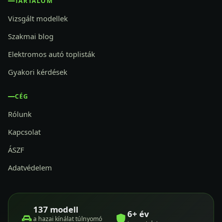
TARTALOM
Vizsgált modellek
Szakmai blog
Elektromos autó toplisták
Gyakori kérdések
CÉG
Rólunk
Kapcsolat
ÁSZF
Adatvédelem
137 modell
6+ év
a hazai kínálat túlnyomó