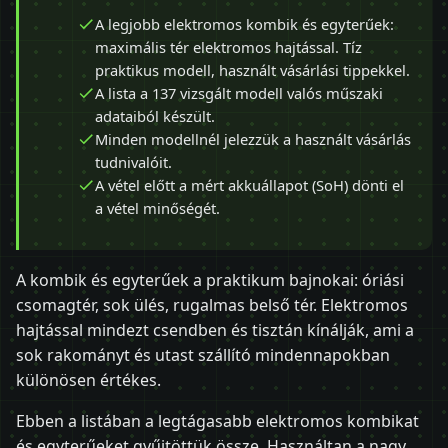
A legjobb elektromos kombik és egyterűek:
maximális tér elektromos hajtással. Tíz
praktikus modell, használt vásárlási tippekkel.
A lista a 137 vizsgált modell valós műszaki
adataiból készült.
Minden modellnél jelezzük a használt vásárlás
tudnivalóit.
A vétel előtt a mért akkuállapot (SoH) dönti el
a vétel minőségét.
A kombik és egyterűek a praktikum bajnokai: óriási
csomagtér, sok ülés, rugalmas belső tér. Elektromos
hajtással mindezt csendben és tisztán kínálják, ami a
sok rakományt és utast szállító mindennapokban
különösen értékes.
Ebben a listában a legtágasabb elektromos kombikat
és egyterűeket gyűjtöttük össze. Használtan a nagy