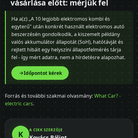
vásárlása előtt: mérjük fel
Ha a(z) „A 10 legjobb elektromos kombi és
egyterű" után konkrét használt elektromos autó
beszerzésén gondolkodik, a kiszemelt példány
valós akkumulátor állapotát (SoH), hatótávját és
rejtett hibáit egy helyszíni állapotfelmérés tárja
fel - így mért adatra, nem a hirdetésre alapozhat.
Időpontot kérek
Forrás és további szakmai olvasmány:
What Car? -
electric cars
.
A CIKK SZERZŐJE
K
Kovács Bálint