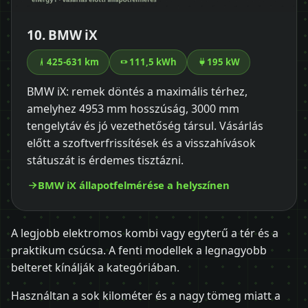
10. BMW iX
425-631 km
111,5 kWh
195 kW
BMW iX: remek döntés a maximális térhez,
amelyhez 4953 mm hosszúság, 3000 mm
tengelytáv és jó vezethetőség társul. Vásárlás
előtt a szoftverfrissítések és a visszahívások
státuszát is érdemes tisztázni.
BMW iX állapotfelmérése a helyszínen
A legjobb elektromos kombi vagy egyterű a tér és a
praktikum csúcsa. A fenti modellek a legnagyobb
belteret kínálják a kategóriában.
Használtan a sok kilométer és a nagy tömeg miatt a