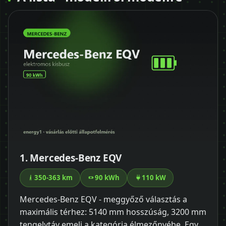
1. Mercedes-Benz EQV
350-363 km
90 kWh
110 kW
Mercedes-Benz EQV - meggyőző választás a
maximális térhez: 5140 mm hosszúság, 3200 mm
tengelytáv emeli a kategória élmezőnyébe. Egy