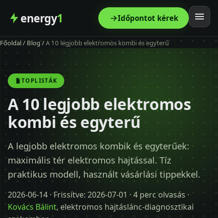
energy
1
Időpontot kérek
Főoldal
/
Blog
/
A 10 legjobb elektromos kombi és egyterű
Főoldal
Szolgáltatás
TOPLISTÁK
A 10 legjobb elektromos
Árak
kombi és egyterű
Modellek
A legjobb elektromos kombik és egyterűek:
maximális tér elektromos hajtással. Tíz
Kapcsolat
praktikus modell, használt vásárlási tippekkel.
Blog
2026-06-14
· Frissítve:
2026-07-01
· 4 perc olvasás ·
Kovács Bálint
, elektromos hajtáslánc-diagnosztikai