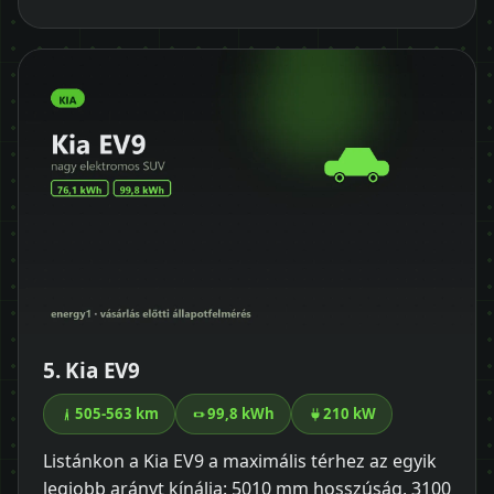
5. Kia EV9
505-563 km
99,8 kWh
210 kW
Listánkon a Kia EV9 a maximális térhez az egyik
legjobb arányt kínálja: 5010 mm hosszúság, 3100