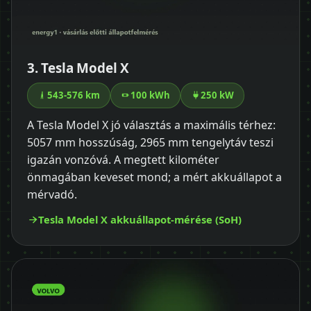
3. Tesla Model X
543-576 km
100 kWh
250 kW
A Tesla Model X jó választás a maximális térhez:
5057 mm hosszúság, 2965 mm tengelytáv teszi
igazán vonzóvá. A megtett kilométer
önmagában keveset mond; a mért akkuállapot a
mérvadó.
Tesla Model X akkuállapot-mérése (SoH)