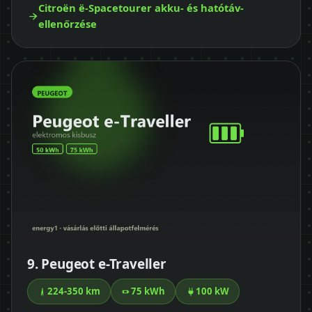
Citroën ë-Spacetourer akku- és hatótáv-
ellenőrzése
9. Peugeot e-Traveller
224-350 km
75 kWh
100 kW