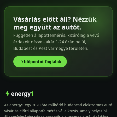
Vásárlás előtt áll? Nézzük
meg együtt az autót.
Független állapotfelmérés, kizárólag a vevő
érdekeit nézve - akár 1-24 órán belül,
Budapest és Pest vármegye területén.
Időpontot foglalok
energy
1
Az energy1 egy 2020 óta működő budapesti elektromos autó
vásárlás előtti állapotfelmérés vállalkozás, amely helyszíni
állapotfelmérést végez használt elektromos autó vásárlása