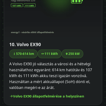
10. Volvo EX90
570-614 km
111 kWh
250 kW
A Volvo EX90 jó választás a városi és a hétvégi
használathoz egyaránt: 614 km hatótáv és 107
kWh és 111 kWh akku teszi igazán vonzóvá.
Használtan a mért akkuállapot (SoH) dönti el,
valóban megéri-e az árát.
Volvo EX90 állapotfelmérése a helyszínen