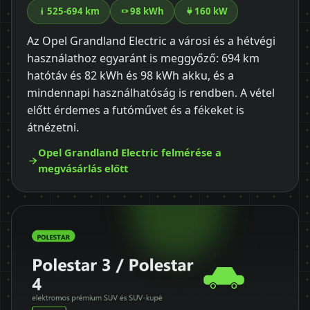
525-694 km
98 kWh
160 kW
Az Opel Grandland Electric a városi és a hétvégi
használathoz egyaránt is meggyőző: 694 km
hatótáv és 82 kWh és 98 kWh akku, és a
mindennapi használhatóság is rendben. A vétel
előtt érdemes a futóművet és a fékeket is
átnézetni.
Opel Grandland Electric felmérése a
megvásárlás előtt