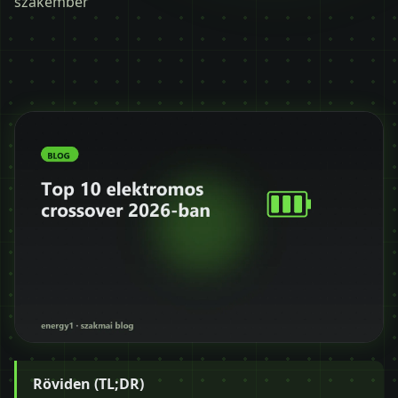
szakember
Időpontot kérek
+36 30 680 7511
Röviden (TL;DR)