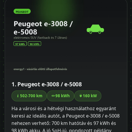
1. Peugeot e-3008 / e-5008
502-700 km
98 kWh
160 kW
Ha a városi és a hétvégi használathoz egyaránt
keresi az ideális autót, a Peugeot e-3008 / e-5008
nehezen verhető: 700 km hatótáv és 97 kWh és
98 kWh akku. A jó SoH-jú, gondozott példány