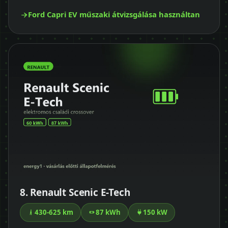
Ford Capri EV műszaki átvizsgálása használtan
8. Renault Scenic E-Tech
430-625 km
87 kWh
150 kW