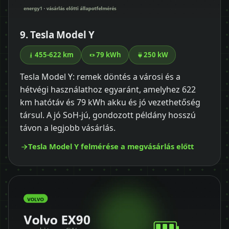
9. Tesla Model Y
455-622 km
79 kWh
250 kW
Tesla Model Y: remek döntés a városi és a
hétvégi használathoz egyaránt, amelyhez 622
km hatótáv és 79 kWh akku és jó vezethetőség
társul. A jó SoH-jú, gondozott példány hosszú
távon a legjobb vásárlás.
Tesla Model Y felmérése a megvásárlás előtt