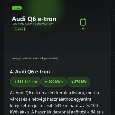
4. Audi Q6 e-tron
533-641 km
100 kWh
270 kW
Az Audi Q6 e-tron azért került a listára, mert a
városi és a hétvégi használathoz egyaránt
kifejezetten jól teljesít: 641 km hatótáv és 100
kWh akku. A használt darabnál a töltési előélet a