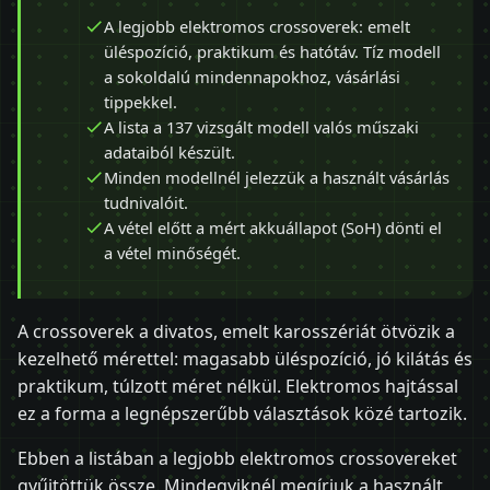
A legjobb elektromos crossoverek: emelt
üléspozíció, praktikum és hatótáv. Tíz modell
a sokoldalú mindennapokhoz, vásárlási
tippekkel.
A lista a 137 vizsgált modell valós műszaki
adataiból készült.
Minden modellnél jelezzük a használt vásárlás
tudnivalóit.
A vétel előtt a mért akkuállapot (SoH) dönti el
a vétel minőségét.
A crossoverek a divatos, emelt karosszériát ötvözik a
kezelhető mérettel: magasabb üléspozíció, jó kilátás és
praktikum, túlzott méret nélkül. Elektromos hajtással
ez a forma a legnépszerűbb választások közé tartozik.
Ebben a listában a legjobb elektromos crossovereket
gyűjtöttük össze. Mindegyiknél megírjuk a használt