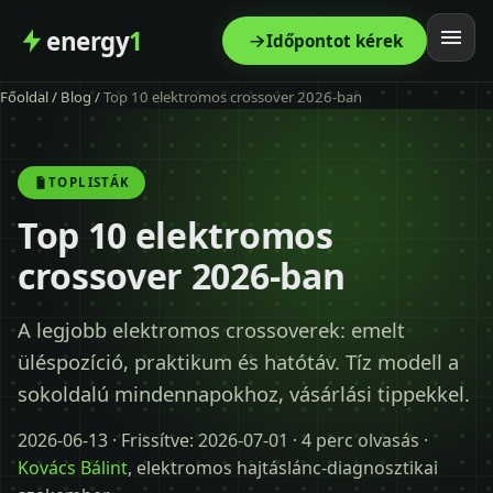
energy
1
Időpontot kérek
Főoldal
/
Blog
/
Top 10 elektromos crossover 2026-ban
Főoldal
Szolgáltatás
TOPLISTÁK
Top 10 elektromos
Árak
crossover 2026-ban
Modellek
A legjobb elektromos crossoverek: emelt
üléspozíció, praktikum és hatótáv. Tíz modell a
Kapcsolat
sokoldalú mindennapokhoz, vásárlási tippekkel.
Blog
2026-06-13
· Frissítve:
2026-07-01
· 4 perc olvasás ·
Kovács Bálint
, elektromos hajtáslánc-diagnosztikai