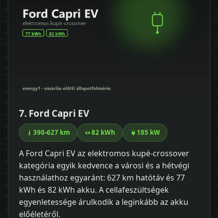
7. Ford Capri EV
390-627 km
82 kWh
185 kW
A Ford Capri EV az elektromos kupé-crossover
kategória egyik kedvence a városi és a hétvégi
használathoz egyaránt: 627 km hatótáv és 77
kWh és 82 kWh akku. A cellafeszültségek
egyenletessége árulkodik a leginkább az akku
előéletéről.