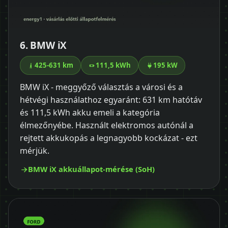
6. BMW iX
425-631 km
111,5 kWh
195 kW
BMW iX - meggyőző választás a városi és a
hétvégi használathoz egyaránt: 631 km hatótáv
és 111,5 kWh akku emeli a kategória
élmezőnyébe. Használt elektromos autónál a
rejtett akkukopás a legnagyobb kockázat - ezt
mérjük.
BMW iX akkuállapot-mérése (SoH)