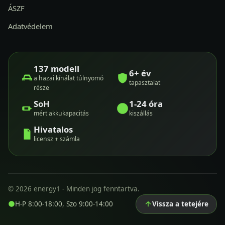
ÁSZF
Adatvédelem
137 modell
6+ év
a hazai kínálat túlnyomó
tapasztalat
része
SoH
1-24 óra
mért akkukapacitás
kiszállás
Hivatalos
licensz + számla
© 2026 energy1 - Minden jog fenntartva.
H-P 8:00-18:00, Szo 9:00-14:00
Vissza a tetejére