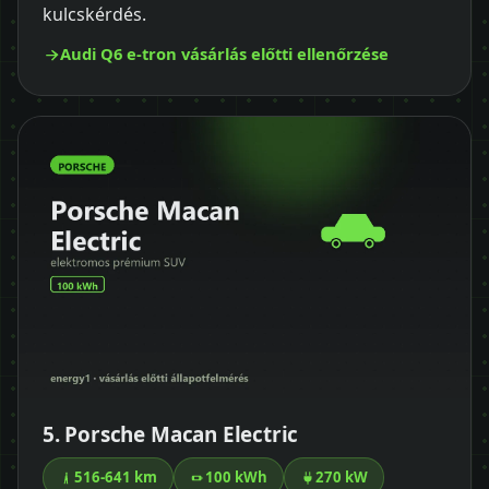
kulcskérdés.
Audi Q6 e-tron vásárlás előtti ellenőrzése
5. Porsche Macan Electric
516-641 km
100 kWh
270 kW