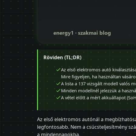
Röviden (TL;DR)
Az első elektromos autó kiválasztá
Mire figyeljen, ha használtan vásáro
A lista a 137 vizsgált modell valós m
Minden modellnél jelezzük a használt
A vétel előtt a mért akkuállapot (SoH
Az első elektromos autónál a megbízhatósá
legfontosabb. Nem a csúcsteljesítmény sz
a mindennapokba.