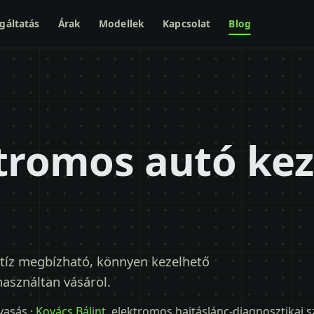
gáltatás
Árak
Modellek
Kapcsolat
Blog
n
ktromos autó ke
 tíz megbízható, könnyen kezelhető
használtan vásárol.
lvasás ·
Kovács Bálint
, elektromos hajtáslánc-diagnosztikai