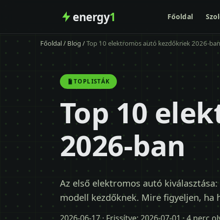
energy
1
Főoldal
Szol
Főoldal
/
Blog
/
Top 10 elektromos autó kezdőknek 2026-ba
TOPLISTÁK
Top 10 ele
2026-ban
Az első elektromos autó kiválasztása:
modell kezdőknek. Mire figyeljen, ha 
2026-06-17
· Frissítve:
2026-07-01
· 4 perc o