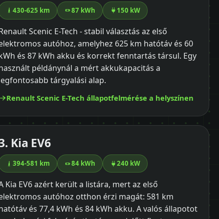
430-625 km
87 kWh
150 kW
Renault Scenic E-Tech - stabil választás az első
elektromos autóhoz, amelyhez 625 km hatótáv és 60
kWh és 87 kWh akku és korrekt fenntartás társul. Egy
használt példánynál a mért akkukapacitás a
legfontosabb tárgyalási alap.
Renault Scenic E-Tech állapotfelmérése a helyszínen
3. Kia EV6
394-581 km
84 kWh
240 kW
A Kia EV6 azért került a listára, mert az első
elektromos autóhoz otthon érzi magát: 581 km
hatótáv és 77,4 kWh és 84 kWh akku. A valós állapotot