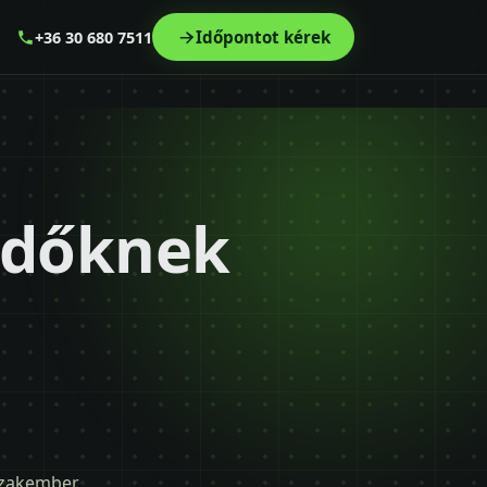
Időpontot kérek
+36 30 680 7511
zdőknek
 szakember