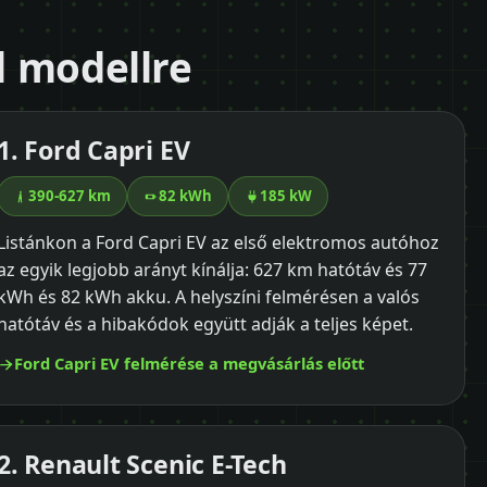
ől modellre
1. Ford Capri EV
390-627 km
82 kWh
185 kW
Listánkon a Ford Capri EV az első elektromos autóhoz
az egyik legjobb arányt kínálja: 627 km hatótáv és 77
kWh és 82 kWh akku. A helyszíni felmérésen a valós
hatótáv és a hibakódok együtt adják a teljes képet.
Ford Capri EV felmérése a megvásárlás előtt
2. Renault Scenic E-Tech