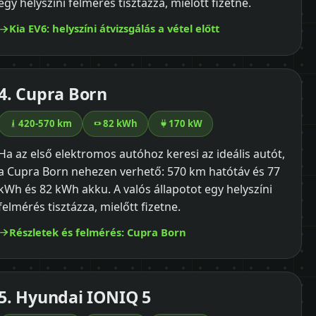
egy helyszíni felmérés tisztázza, mielőtt fizetne.
Kia EV6: helyszíni átvizsgálás a vétel előtt
4. Cupra Born
420-570 km
82 kWh
170 kW
Ha az első elektromos autóhoz keresi az ideális autót,
a Cupra Born nehezen verhető: 570 km hatótáv és 77
kWh és 82 kWh akku. A valós állapotot egy helyszíni
felmérés tisztázza, mielőtt fizetne.
Részletek és felmérés: Cupra Born
5. Hyundai IONIQ 5